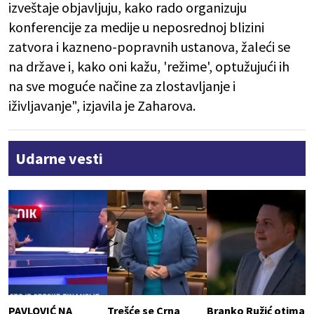
izveštaje objavljuju, kako rado organizuju
konferencije za medije u neposrednoj blizini
zatvora i kazneno-popravnih ustanova, žaleći se
na države i, kako oni kažu, 'režime', optužujući ih
na sve moguće načine za zlostavljanje i
iživljavanje", izjavila je Zaharova.
Udarne vesti
PAVLOVIĆ NA
Trešće se Crna
Branko Ružić otima