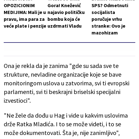
OPOZICIONIM
Gora! Knežević
SPS? Odmetnuti
MEDIJIMA: Mali je u
najavio političku
socijalista
pravu, ima para za
bombu koja će
poručuje vrhu
veće plate i penzije
uzdrmati Vladu
stranke: Ovo je
mazohizam
Ona je rekla da je zanima "gde su sada sve te
strukture, nevladine organizacije koje se bave
monitoringom uslova u zatvorima, svi ti evropski
parlamenti, svi ti beskrajni briselski specijalni
izvestioci".
"Ne žele da dođu u Hag i vide u kakvim uslovima
drže Ratka Mladića. I to se može videti, i to se
može dokumentovati. Šta je, nije zanimljivo",