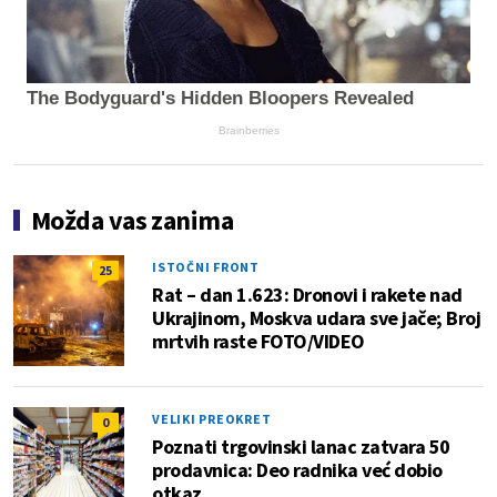
The Bodyguard's Hidden Bloopers Revealed
Brainberries
Možda vas zanima
ISTOČNI FRONT
25
Rat – dan 1.623: Dronovi i rakete nad
Ukrajinom, Moskva udara sve jače; Broj
mrtvih raste FOTO/VIDEO
VELIKI PREOKRET
0
Poznati trgovinski lanac zatvara 50
prodavnica: Deo radnika već dobio
otkaz