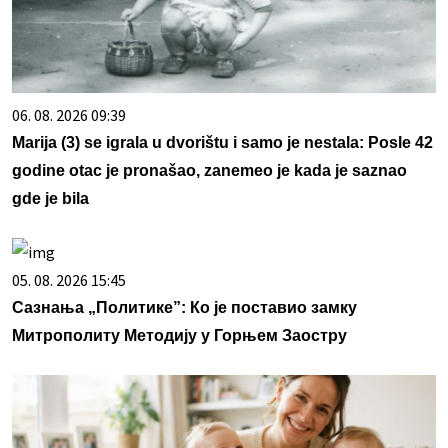
06. 08. 2026 09:39
Marija (3) se igrala u dvorištu i samo je nestala: Posle 42
godine otac je pronašao, zanemeo je kada je saznao
gde je bila
05. 08. 2026 15:45
Сазнања „Политике”: Ко је поставио замку
Митрополиту Методију у Горњем Заостру