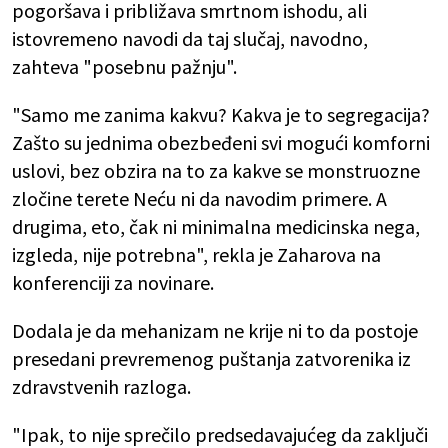
pogoršava i približava smrtnom ishodu, ali
istovremeno navodi da taj slučaj, navodno,
zahteva "posebnu pažnju".
"Samo me zanima kakvu? Kakva je to segregacija?
Zašto su jednima obezbeđeni svi mogući komforni
uslovi, bez obzira na to za kakve se monstruozne
zločine terete Neću ni da navodim primere. A
drugima, eto, čak ni minimalna medicinska nega,
izgleda, nije potrebna", rekla je Zaharova na
konferenciji za novinare.
Dodala je da mehanizam ne krije ni to da postoje
presedani prevremenog puštanja zatvorenika iz
zdravstvenih razloga.
"Ipak, to nije sprečilo predsedavajućeg da zaključi