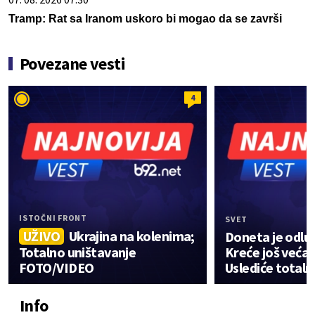
Tramp: Rat sa Iranom uskoro bi mogao da se završi
Povezane vesti
4
ISTOČNI FRONT
SVET
UŽIVO
Ukrajina na kolenima;
Doneta je odluk
Totalno uništavanje
Kreće još veća 
FOTO/VIDEO
Uslediće totaln
Info