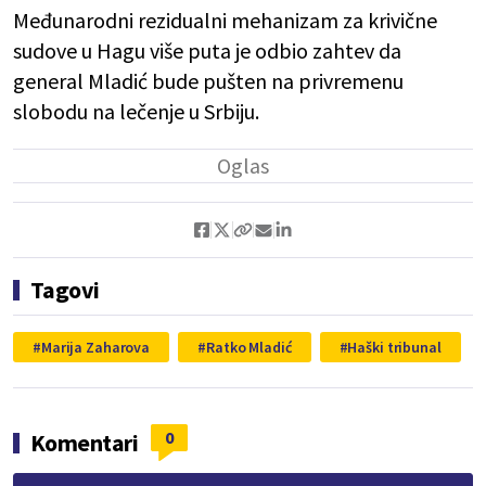
Međunarodni rezidualni mehanizam za krivične
sudove u Hagu više puta je odbio zahtev da
general Mladić bude pušten na privremenu
slobodu na lečenje u Srbiju.
Tagovi
Marija Zaharova
Ratko Mladić
Haški tribunal
0
Komentari