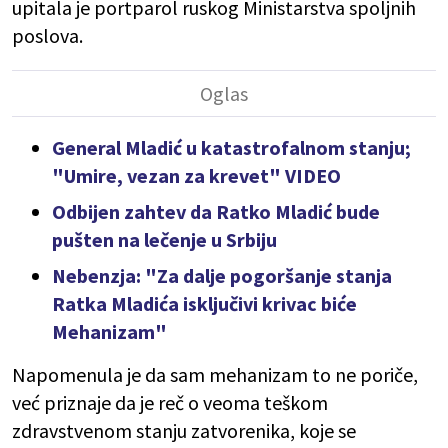
upitala je portparol ruskog Ministarstva spoljnih
poslova.
General Mladić u katastrofalnom stanju;
"Umire, vezan za krevet" VIDEO
Odbijen zahtev da Ratko Mladić bude
pušten na lečenje u Srbiju
Nebenzja: "Za dalje pogoršanje stanja
Ratka Mladića isključivi krivac biće
Mehanizam"
Napomenula je da sam mehanizam to ne poriče,
već priznaje da je reč o veoma teškom
zdravstvenom stanju zatvorenika, koje se