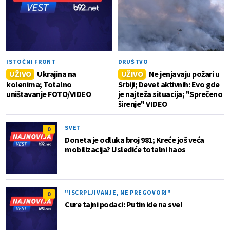
ISTOČNI FRONT
DRUŠTVO
UŽIVO
Ukrajina na
UŽIVO
Ne jenjavaju požari u
kolenima; Totalno
Srbiji; Devet aktivnih: Evo gde
uništavanje FOTO/VIDEO
je najteža situacija; "Sprečeno
širenje" VIDEO
SVET
0
Doneta je odluka broj 981; Kreće još veća
mobilizacija? Uslediće totalni haos
"ISCRPLJIVANJE, NE PREGOVORI"
0
Cure tajni podaci: Putin ide na sve!