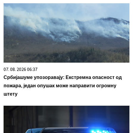
07. 08. 2026 06:37
Србијашуме упозоравају: Екстремна опасност од
пожара, један опушак може направити огромну
штету