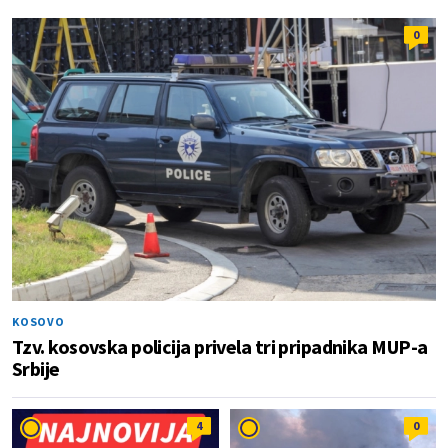
0
KOSOVO
Tzv. kosovska policija privela tri pripadnika MUP-a
Srbije
4
0