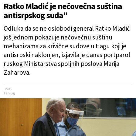
Ratko Mladić je nečovečna suština
antisrpskog suda"
Odluka da se ne oslobodi general Ratko Mladić
još jednom pokazuje nečovečnu suštinu
mehanizama za krivične sudove u Hagu koji je
antisrpski naklonjen, izjavila je danas portparol
ruskog Ministarstva spoljnih poslova Marija
Zaharova.
Izvor:
Tanjug