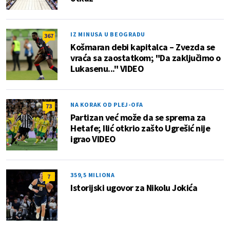
IZ MINUSA U BEOGRADU
367
Košmaran debi kapitalca – Zvezda se
vraća sa zaostatkom; "Da zaključimo o
Lukasenu..." VIDEO
NA KORAK OD PLEJ-OFA
73
Partizan već može da se sprema za
Hetafe; Ilić otkrio zašto Ugrešić nije
igrao VIDEO
359,5 MILIONA
7
Istorijski ugovor za Nikolu Jokića