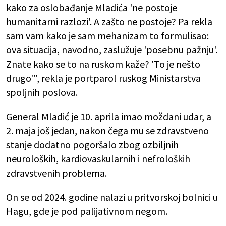
kako za oslobađanje Mladića 'ne postoje
humanitarni razlozi'. A zašto ne postoje? Pa rekla
sam vam kako je sam mehanizam to formulisao:
ova situacija, navodno, zaslužuje 'posebnu pažnju'.
Znate kako se to na ruskom kaže? 'To je nešto
drugo'", rekla je portparol ruskog Ministarstva
spoljnih poslova.
General Mladić je 10. aprila imao moždani udar, a
2. maja još jedan, nakon čega mu se zdravstveno
stanje dodatno pogoršalo zbog ozbiljnih
neuroloških, kardiovaskularnih i nefroloških
zdravstvenih problema.
On se od 2024. godine nalazi u pritvorskoj bolnici u
Hagu, gde je pod palijativnom negom.