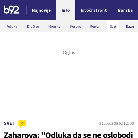
Najnovije
Info
Istočni front
Iranska kr
Nova vest
Politika
Društvo
Hronika
Kosovo
Region
Svet
Razno
SVET
21.05.2026.
12:09
0
Zaharova: "Odluka da se ne oslobodi