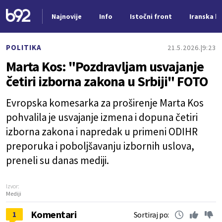
Najnovije
Info
Istočni front
Iranska kr
Nova vest
POLITIKA
21.5.2026.
9:23
Marta Kos: "Pozdravljam usvajanje
četiri izborna zakona u Srbiji" FOTO
Evropska komesarka za proširenje Marta Kos
pohvalila je usvajanje izmena i dopuna četiri
izborna zakona i napredak u primeni ODIHR
preporuka i poboljšavanju izbornih uslova,
preneli su danas mediji.
Izvor:
Mediji
Komentari
1
Sortiraj po: