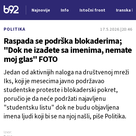
Najnovije
Info
Istočni front
Iranska kr
Nova vest
POLITIKA
17.5.2026.
20:46
Raspada se podrška blokaderima;
"Dok ne izađete sa imenima, nemate
moj glas" FOTO
Jedan od aktivnijih naloga na društvenoj mreži
Iks, koji je mesecima javno podržavao
studentske proteste i blokaderski pokret,
poručio je da neće podržati najavljenu
"studentsku listu" dok ne budu objavljena
imena ljudi koji bi se na njoj našli, piše Politika.
Izvor: