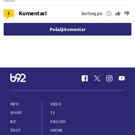
Politika
Komentari
1
Sortiraj po:
Pošalji komentar
INFO
VIDEO
SPORT
TV
BIZ
ENGLISH
ŽIVOT
VREME