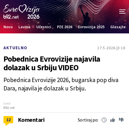
Novo
Lavina
Učesnici
PZE 2026
Evrovizija 2025
Glasajte
AKTUELNO
17.5.2026.
3:18
Pobednica Evrovizije najavila
dolazak u Srbiju VIDEO
Pobednica Evrovizije 2026, bugarska pop diva
Dara, najavila je dolazak u Srbiju.
Izvor:
B92.net
Komentari
12
Sortiraj po: