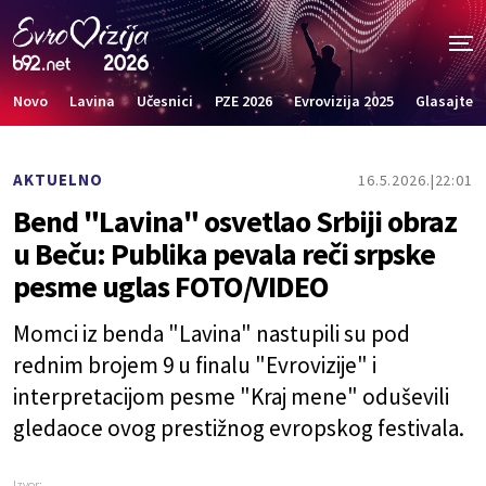
Novo
Lavina
Učesnici
PZE 2026
Evrovizija 2025
Glasajte
AKTUELNO
16.5.2026.
22:01
Bend "Lavina" osvetlao Srbiji obraz
u Beču: Publika pevala reči srpske
pesme uglas FOTO/VIDEO
Momci iz benda "Lavina" nastupili su pod
rednim brojem 9 u finalu "Evrovizije" i
interpretacijom pesme "Kraj mene" oduševili
gledaoce ovog prestižnog evropskog festivala.
Izvor: