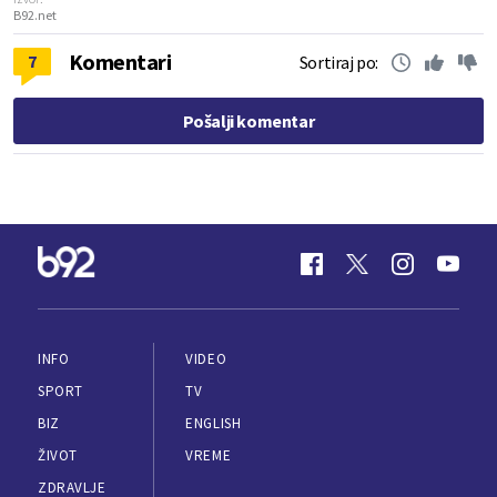
B92.net
Komentari
7
Sortiraj po:
Pošalji komentar
INFO
VIDEO
SPORT
TV
BIZ
ENGLISH
ŽIVOT
VREME
ZDRAVLJE