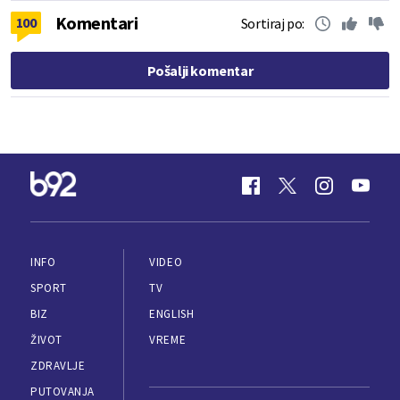
Komentari
100
Sortiraj po:
Pošalji komentar
INFO
VIDEO
SPORT
TV
BIZ
ENGLISH
ŽIVOT
VREME
ZDRAVLJE
PUTOVANJA