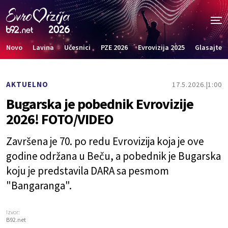
Novo
Lavina
Učesnici
PZE 2026
Evrovizija 2025
Glasajte
AKTUELNO
17.5.2026.
1:00
Bugarska je pobednik Evrovizije
2026! FOTO/VIDEO
Završena je 70. po redu Evrovizija koja je ove
godine održana u Beču, a pobednik je Bugarska
koju je predstavila DARA sa pesmom
"Bangaranga".
Izvor:
B92.net