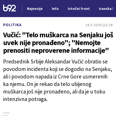
Najnovije
Info
Istočni front
Iranska kr
Nova vest
POLITIKA
16.5.2026.
12:28
Vučić: "Telo muškarca na Senjaku još
uvek nije pronađeno"; "Nemojte
prenositi neproverene informacije"
Predsednik Srbije Aleksandar Vučić obratio se
povodom incidenta koji se dogodio na Senjaku,
ali i povodom napada iz Crne Gore usmerenih
ka njemu. On je rekao da telo ubijenog
muškarca još nije pronađeno, ali da je u toku
intenzivna potraga.
Izvor: