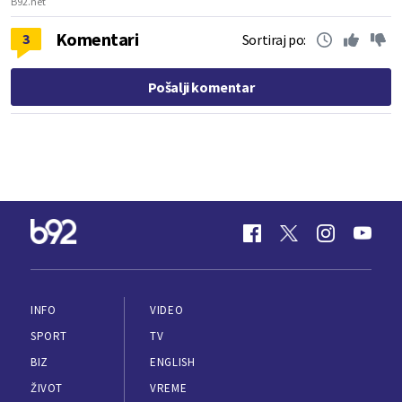
B92.net
Komentari
3
Sortiraj po:
Pošalji komentar
INFO
VIDEO
SPORT
TV
BIZ
ENGLISH
ŽIVOT
VREME