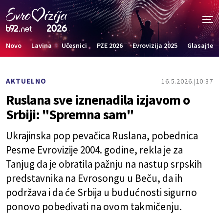
Novo
Lavina
Učesnici
PZE 2026
Evrovizija 2025
Glasajte
AKTUELNO
16.5.2026.
10:37
Ruslana sve iznenadila izjavom o
Srbiji: "Spremna sam"
Ukrajinska pop pevačica Ruslana, pobednica
Pesme Evrovizije 2004. godine, rekla je za
Tanjug da je obratila pažnju na nastup srpskih
predstavnika na Evrosongu u Beču, da ih
podržava i da će Srbija u budućnosti sigurno
ponovo pobeđivati na ovom takmičenju.