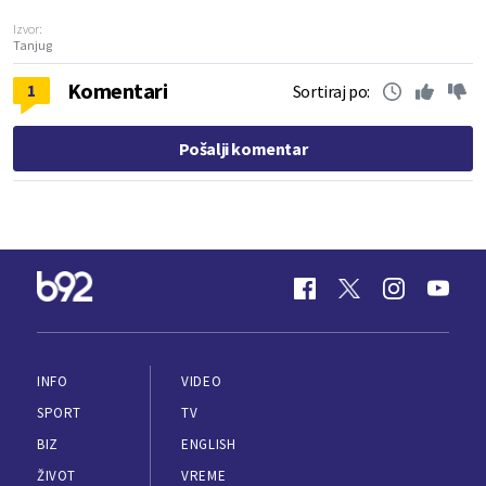
Izvor:
Tanjug
Komentari
1
Sortiraj po:
Pošalji komentar
INFO
VIDEO
SPORT
TV
BIZ
ENGLISH
ŽIVOT
VREME