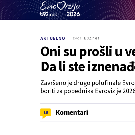
Izvor:
B92.net
AKTUELNO
Oni su prošli u v
Da li ste iznen
Završeno je drugo polufinale Evroviz
boriti za pobednika Evrovizije 2026
Komentari
19