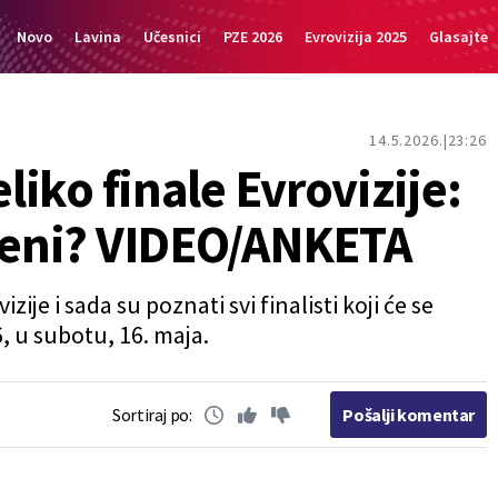
Novo
Lavina
Učesnici
PZE 2026
Evrovizija 2025
Glasajte
14.5.2026.
23:26
eliko finale Evrovizije:
ađeni? VIDEO/ANKETA
ije i sada su poznati svi finalisti koji će se
, u subotu, 16. maja.
Sortiraj po:
Pošalji komentar