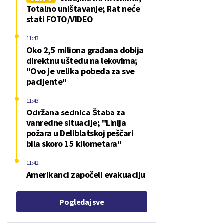
Totalno uništavanje; Rat neće
stati FOTO/VIDEO
11:43
Oko 2,5 miliona građana dobija
direktnu uštedu na lekovima;
"Ovo je velika pobeda za sve
pacijente"
11:43
Održana sednica Štaba za
vanredne situacije; "Linija
požara u Deliblatskoj peščari
bila skoro 15 kilometara"
11:42
Amerikanci započeli evakuaciju
Pogledaj sve