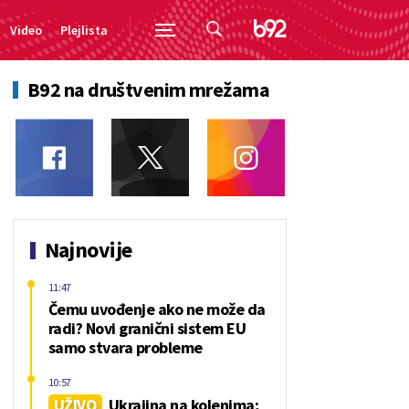
Video
Plejlista
B92 na društvenim mrežama
Najnovije
11:47
Čemu uvođenje ako ne može da
radi? Novi granični sistem EU
samo stvara probleme
10:57
UŽIVO
Ukrajina na kolenima;