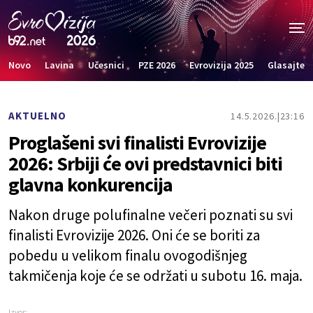
Novo
Lavina
Učesnici
PZE 2026
Evrovizija 2025
Glasajte
AKTUELNO
14.5.2026.
23:16
Proglašeni svi finalisti Evrovizije
2026: Srbiji će ovi predstavnici biti
glavna konkurencija
Nakon druge polufinalne večeri poznati su svi
finalisti Evrovizije 2026. Oni će se boriti za
pobedu u velikom finalu ovogodišnjeg
takmičenja koje će se održati u subotu 16. maja.
Izvor: