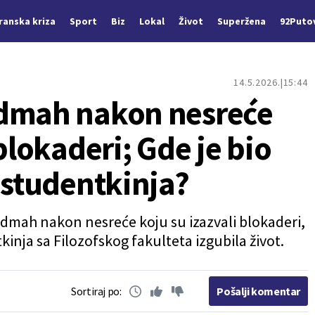
Iranska kriza
Sport
Biz
Lokal
Život
Superžena
92Puto
14.5.2026.
15:44
odmah nakon nesreće
blokaderi; Gde je bio
 studentkinja?
odmah nakon nesreće koju su izazvali blokaderi,
tkinja sa Filozofskog fakulteta izgubila život.
Sortiraj po:
Pošalji komentar