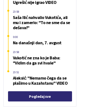
Ugrešić nije igrao VIDEO
23:58
Saša Ilić nahvalio Vukotića, ali
mu i zamerio: "To ne sme da se
dešava!"
0:00
Na današnji dan, 7. avgust
23:58
Vukotić ne zna ko je Baba:
"Vidim da ga svi hvale"
23:51
Aleksić: "Nemamo čega da se
plašimo u Kazahstanu" VIDEO
Pogledaj sve