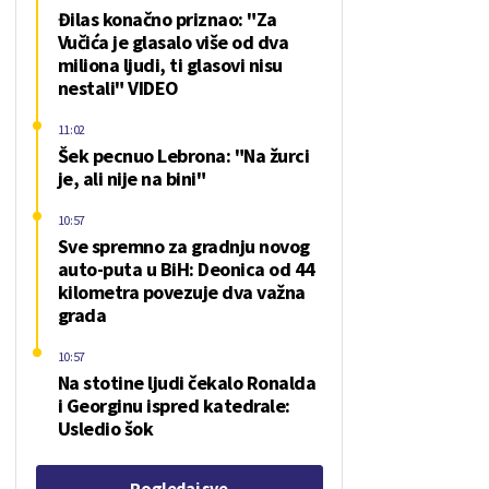
Đilas konačno priznao: "Za
Vučića je glasalo više od dva
miliona ljudi, ti glasovi nisu
nestali" VIDEO
11:02
Šek pecnuo Lebrona: "Na žurci
je, ali nije na bini"
10:57
Sve spremno za gradnju novog
auto-puta u BiH: Deonica od 44
kilometra povezuje dva važna
grada
10:57
Na stotine ljudi čekalo Ronalda
i Georginu ispred katedrale:
Usledio šok
Pogledaj sve