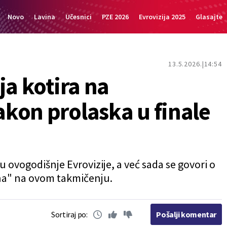
Novo
Lavina
Učesnici
PZE 2026
Evrovizija 2025
Glasajte
13.5.2026.
14:54
ja kotira na
kon prolaska u finale
u ovogodišnje Evrovizije, a već sada se govori o
a" na ovom takmičenju.
Sortiraj po:
Pošalji komentar