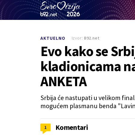
Izvor:
B92.net
AKTUELNO
Evo kako se Srbi
kladionicama na
ANKETA
Srbija će nastupati u velikom final
mogućem plasmanu benda "Lavin
Komentari
1