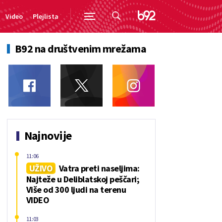
Video
Plejlista
B92 na društvenim mrežama
Najnovije
11:06
UŽIVO
Vatra preti naseljima:
Najteže u Deliblatskoj peščari;
Više od 300 ljudi na terenu
VIDEO
11:03