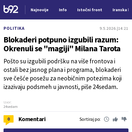
Najnovije
Info
Istočni front
Iranska kr
Nova vest
POLITIKA
9.5.2026.
14:21
Blokaderi potpuno izgubili razum:
Okrenuli se "magiji" Milana Tarota
Pošto su izgubili podršku na više frontova i
ostali bez jasnog plana i programa, blokaderi
sve češće posežu za neobičnim potezima koji
izazivaju podsmeh u javnosti, piše 24sedam.
Izvor:
24sedam
Komentari
0
Sortiraj po: