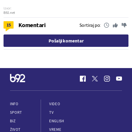
Izvor:
B92.net
Komentari
15
Sortiraj po:
Pošalji komentar
INFO
VIDEO
SPORT
TV
BIZ
ENGLISH
ŽIVOT
VREME