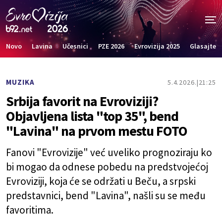
Novo
Lavina
Učesnici
PZE 2026
Evrovizija 2025
Glasajte
MUZIKA
5.4.2026.
21:25
Srbija favorit na Evroviziji?
Objavljena lista "top 35", bend
"Lavina" na prvom mestu FOTO
Fanovi "Evrovizije" već uveliko prognoziraju ko
bi mogao da odnese pobedu na predstvojećoj
Evroviziji, koja će se održati u Beču, a srpski
predstavnici, bend "Lavina", našli su se među
favoritima.