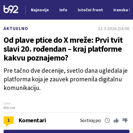
Najnovije
Info
Istočni front
Iranska kr
Nova vest
AKTUELNO
22.3.2026.
14:00
Od plave ptice do X mreže: Prvi tvit
slavi 20. rođendan – kraj platforme
kakvu poznajemo?
Pre tačno dve decenije, svetlo dana ugledala je
platforma koja je zauvek promenila digitalnu
komunikaciju.
Izvor:
B92.net
Komentari
1
Sortiraj po: