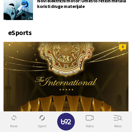
Novi električni motor: Umesto retkih metala
koristi druge materijale
eSports
0
Novo
Sport
Video
Menu
DOTA 2