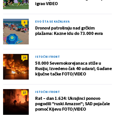
igrao VIDEO
EVO ŠTA SE KAŽNJAVA
6
Dronovi patroliraju nad grčkim
plažama: Kazne idu do 73.000 evra
ISTOČNI FRONT
16
50.000 Severnokorejanaca stiže u
Rusiju; Izvedeno čak 40 udara!; Gađane
ključne tačke FOTO/VIDEO
ISTOČNI FRONT
17
Rat – dan 1.624: Ukrajinci ponovo
pogodili "ruski Amazon"; SAD pojačale
pomoć Kijevu FOTO/VIDEO