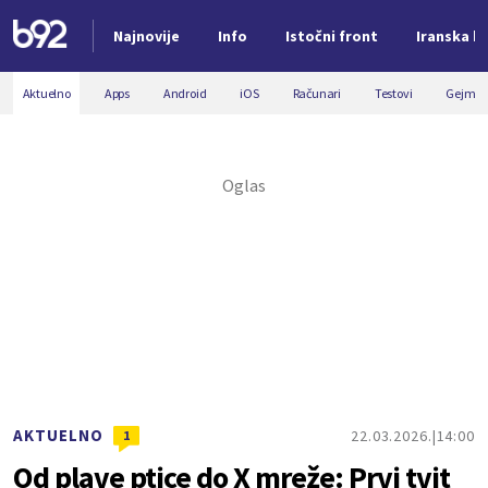
Najnovije
Info
Istočni front
Iranska kr
Nova vest
Aktuelno
Apps
Android
iOS
Računari
Testovi
Gejmin
AKTUELNO
22.03.2026.
14:00
1
Od plave ptice do X mreže: Prvi tvit