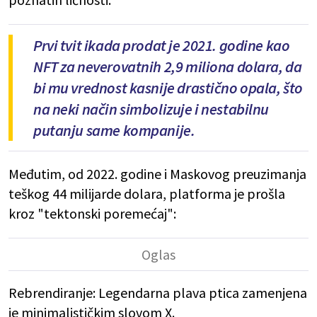
Prvi tvit ikada prodat je 2021. godine kao
NFT za neverovatnih 2,9 miliona dolara, da
bi mu vrednost kasnije drastično opala, što
na neki način simbolizuje i nestabilnu
putanju same kompanije.
Međutim, od 2022. godine i Maskovog preuzimanja
teškog 44 milijarde dolara, platforma je prošla
kroz "tektonski poremećaj":
Rebrendiranje: Legendarna plava ptica zamenjena
je minimalističkim slovom X.