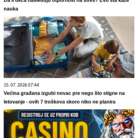
Da li deca nasleđuju otpornost na stres? Evo šta kaže
nauka
15. 07. 2026 07:44
Većina građana izgubi novac pre nego što stigne na
letovanje - ovih 7 troškova skoro niko ne planira