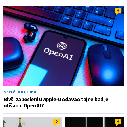
0
OBRAČUN NA SUDU
Bivši zaposleni u Apple-u odavao tajne kad je
otišao u OpenAI?
0
0