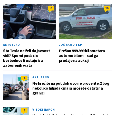
0
10
AKTUELNO
JOŠ SAMO 1 KM
Šta Tesla ne želi da javnost
Prešao 999.999 kilometara
vidi? Sporni podaci o
automobilom – sad ga
bezbednosti ostaju iza
prodaje na aukciji
zatvorenih vrata
AKTUELNO
4
Ne krećite na put dok ovo ne proverite: Zbog
nekoliko hiljada dinara možete ostati na
granici
VISOKI NAPON
3