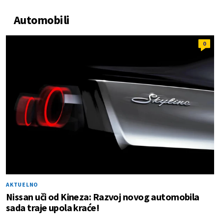
Automobili
0
AKTUELNO
Nissan uči od Kineza: Razvoj novog automobila
sada traje upola kraće!