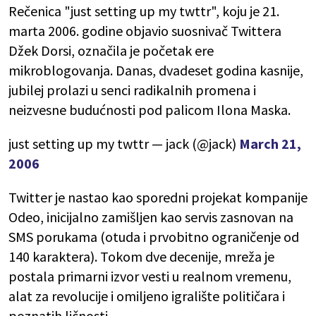
Rečenica "just setting up my twttr", koju je 21.
marta 2006. godine objavio suosnivač Twittera
Džek Dorsi, označila je početak ere
mikroblogovanja. Danas, dvadeset godina kasnije,
jubilej prolazi u senci radikalnih promena i
neizvesne budućnosti pod palicom Ilona Maska.
just setting up my twttr — jack (@jack)
March 21,
2006
Twitter je nastao kao sporedni projekat kompanije
Odeo, inicijalno zamišljen kao servis zasnovan na
SMS porukama (otuda i prvobitno ograničenje od
140 karaktera). Tokom dve decenije, mreža je
postala primarni izvor vesti u realnom vremenu,
alat za revolucije i omiljeno igralište političara i
poznatih ličnosti.