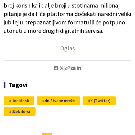
broj korisnika i dalje broji u stotinama miliona,
pitanje je da li će platforma dočekati naredni veliki
jubilej u prepoznatljivom formatu ili će potpuno
utonuti u more drugih digitalnih servisa.
Tagovi
Ilon Mask
društvene mreže
X (Twitter)
džek dorsi