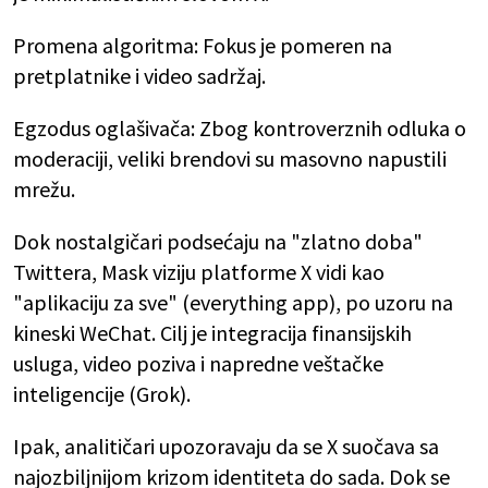
Promena algoritma: Fokus je pomeren na
pretplatnike i video sadržaj.
Egzodus oglašivača: Zbog kontroverznih odluka o
moderaciji, veliki brendovi su masovno napustili
mrežu.
Dok nostalgičari podsećaju na "zlatno doba"
Twittera, Mask viziju platforme X vidi kao
"aplikaciju za sve" (everything app), po uzoru na
kineski WeChat. Cilj je integracija finansijskih
usluga, video poziva i napredne veštačke
inteligencije (Grok).
Ipak, analitičari upozoravaju da se X suočava sa
najozbiljnijom krizom identiteta do sada. Dok se