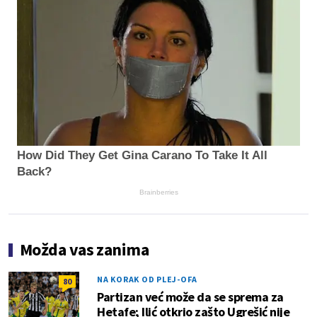
How Did They Get Gina Carano To Take It All
Back?
Brainberries
Možda vas zanima
NA KORAK OD PLEJ-OFA
80
Partizan već može da se sprema za
Hetafe; Ilić otkrio zašto Ugrešić nije