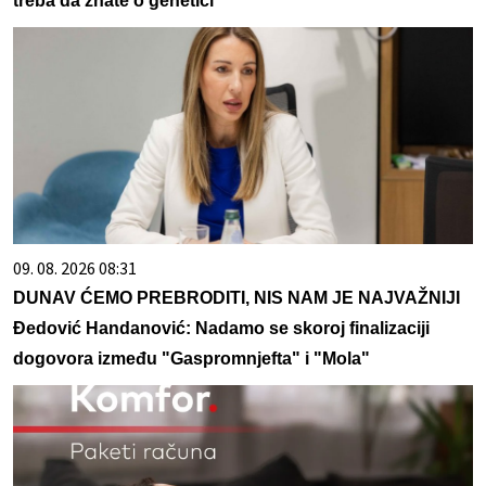
treba da znate o genetici
09. 08. 2026 08:31
DUNAV ĆEMO PREBRODITI, NIS NAM JE NAJVAŽNIJI
Đedović Handanović: Nadamo se skoroj finalizaciji
dogovora između "Gaspromnjefta" i "Mola"