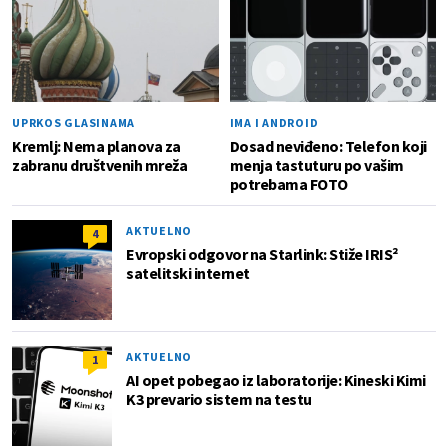
UPRKOS GLASINAMA
IMA I ANDROID
Kremlj: Nema planova za
Dosad neviđeno: Telefon koji
zabranu društvenih mreža
menja tastuturu po vašim
potrebama FOTO
AKTUELNO
4
Evropski odgovor na Starlink: Stiže IRIS²
satelitski internet
AKTUELNO
1
AI opet pobegao iz laboratorije: Kineski Kimi
K3 prevario sistem na testu