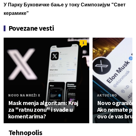
У Парку Буковичке бање у току Симпозијум "Свет
керамике"
Povezane vesti
1
NOVO NA MREŽI X
AKTUELNO
Mask menja algoritam: Kraj
Novo ograničen
za "ratnu zonu" i svađe u
Ako nemate pla
komentarima?
ovo će vas brut
Tehnopolis