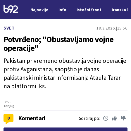
Najnovije
Info
Istočni front
Iranska kr
Nova vest
SVET
18.3.2026.
15:56
Potvrđeno; "Obustavljamo vojne
operacije"
Pakistan privremeno obustavlja vojne operacije
protiv Avganistana, saopštio je danas
pakistanski ministar informisanja Ataula Tarar
na platformi Iks.
Izvor:
Tanjug
Komentari
0
Sortiraj po: