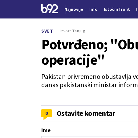
Najnovije
Info
Istočni front
Nova vest
Izvor:
Tanjug
SVET
Potvrđeno; "Ob
operacije"
Pakistan privremeno obustavlja vo
danas pakistanski ministar informi
Ostavite komentar
0
Ime