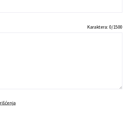
Karaktera:
0
/
1500
rišćenja