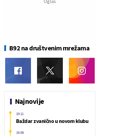
B92 na društvenim mrežama
Najnovije
19:11
Baždar zvanično u novom klubu
19:09