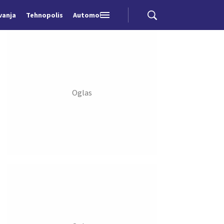
vanja
Tehnopolis
Automobili