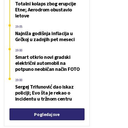
Totalni kolaps zbog erupcije
Etne; Aerodrom obustavio
letove
19:05
Najniža godišnja inflacija u
Grčkoj u zadnjih pet meseci
19:00
Smart otkrio novi gradski
električni automobil na
potpuno neobičan način FOTO
19:00
Sergej Trifunović dao iskaz
policiji; Evo šta je rekao o
incidentu u tržnom centru
Pogledaj sve