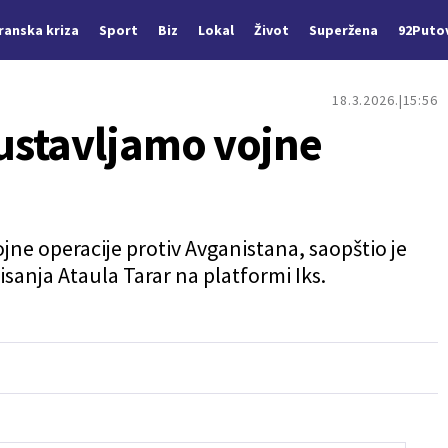
Iranska kriza
Sport
Biz
Lokal
Život
Superžena
92Puto
18.3.2026.
15:56
ustavljamo vojne
jne operacije protiv Avganistana, saopštio je
sanja Ataula Tarar na platformi Iks.