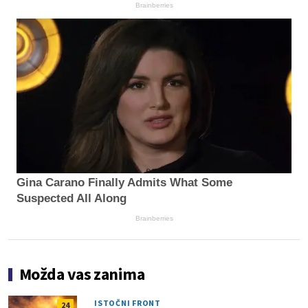
Brainberries
Gina Carano Finally Admits What Some
Suspected All Along
Brainberries
Možda vas zanima
ISTOČNI FRONT
24