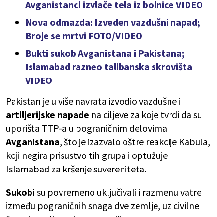
Avganistanci izvlače tela iz bolnice VIDEO
Nova odmazda: Izveden vazdušni napad;
Broje se mrtvi FOTO/VIDEO
Bukti sukob Avganistana i Pakistana;
Islamabad razneo talibanska skrovišta
VIDEO
Pakistan je u više navrata izvodio vazdušne i
artiljerijske napade
na ciljeve za koje tvrdi da su
uporišta TTP-a u pograničnim delovima
Avganistana
, što je izazvalo oštre reakcije Kabula,
koji negira prisustvo tih grupa i optužuje
Islamabad za kršenje suvereniteta.
Sukobi
su povremeno uključivali i razmenu vatre
između pograničnih snaga dve zemlje, uz civilne