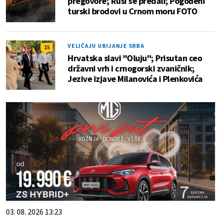
pregovore; Rusi se predali; Pogođeni
turski brodovi u Crnom moru FOTO
VELIČAJU UBIJANJE SRBA
15
Hrvatska slavi "Oluju"; Prisutan ceo
državni vrh i crnogorski zvaničnik;
Jezive izjave Milanovića i Plenkovića
03. 08. 2026 13:23