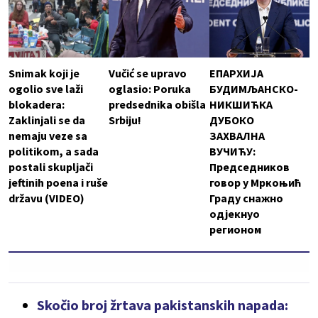
Snimak koji je
Vučić se upravo
ЕПАРХИЈА
ogolio sve laži
oglasio: Poruka
БУДИМЉАНСКО-
blokadera:
predsednika obišla
НИКШИЋКА
Zaklinjali se da
Srbiju!
ДУБОКО
nemaju veze sa
ЗАХВАЛНА
politikom, a sada
ВУЧИЋУ:
postali skupljači
Председников
jeftinih poena i ruše
говор у Мркоњић
državu (VIDEO)
Граду снажно
одјекнуо
регионом
Skočio broj žrtava pakistanskih napada: