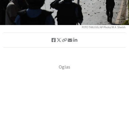
FOTO TANJUG/AP Photo/M.A. Sheikh