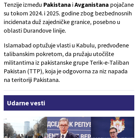
Tenzije između
Pakistana
i
Avganistana
pojačane
su tokom 2024. i 2025. godine zbog bezbednosnih
incidenata duž zajedničke granice, posebno u
oblasti Durandove linije.
Islamabad optužuje vlasti u Kabulu, predvođene
talibanskim pokretom, da pružaju utočište
militantima iz pakistanske grupe Terik-e-Taliban
Pakistan (TTP), koja je odgovorna za niz napada
na teritoriji Pakistana.
Udarne vesti