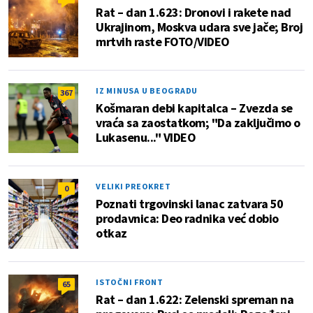
Rat – dan 1.623: Dronovi i rakete nad
Ukrajinom, Moskva udara sve jače; Broj
mrtvih raste FOTO/VIDEO
IZ MINUSA U BEOGRADU
367
Košmaran debi kapitalca – Zvezda se
vraća sa zaostatkom; "Da zaključimo o
Lukasenu..." VIDEO
VELIKI PREOKRET
0
Poznati trgovinski lanac zatvara 50
prodavnica: Deo radnika već dobio
otkaz
ISTOČNI FRONT
65
Rat – dan 1.622: Zelenski spreman na