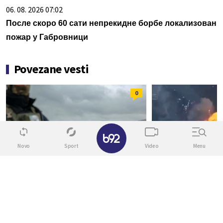
06. 08. 2026 07:02
После скоро 60 сати непрекидне борбе локализован
пожар у Габровници
Povezane vesti
0
✕
Novo
Sport
Video
Menu
SVET
SVET
Sukob je eskalirao; SAD:
"Odmazda"; P
"Podržavamo ih"
napadi