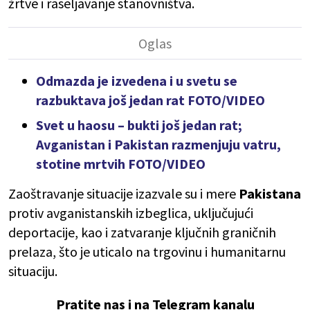
žrtve i raseljavanje stanovništva.
Odmazda je izvedena i u svetu se
razbuktava još jedan rat FOTO/VIDEO
Svet u haosu – bukti još jedan rat;
Avganistan i Pakistan razmenjuju vatru,
stotine mrtvih FOTO/VIDEO
Zaoštravanje situacije izazvale su i mere
Pakistana
protiv avganistanskih izbeglica, uključujući
deportacije, kao i zatvaranje ključnih graničnih
prelaza, što je uticalo na trgovinu i humanitarnu
situaciju.
Pratite nas i na Telegram kanalu