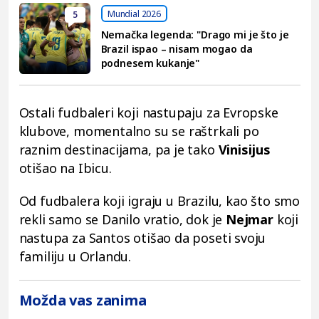
Mundial 2026
5
Nemačka legenda: "Drago mi je što je
Brazil ispao – nisam mogao da
podnesem kukanje"
Ostali fudbaleri koji nastupaju za Evropske
klubove, momentalno su se raštrkali po
raznim destinacijama, pa je tako
Vinisijus
otišao na Ibicu.
Od fudbalera koji igraju u Brazilu, kao što smo
rekli samo se Danilo vratio, dok je
Nejmar
koji
nastupa za Santos otišao da poseti svoju
familiju u Orlandu.
Možda vas zanima