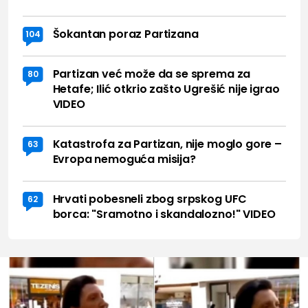
Šokantan poraz Partizana
104
Partizan već može da se sprema za
80
Hetafe; Ilić otkrio zašto Ugrešić nije igrao
VIDEO
Katastrofa za Partizan, nije moglo gore –
63
Evropa nemoguća misija?
Hrvati pobesneli zbog srpskog UFC
62
borca: "Sramotno i skandalozno!" VIDEO