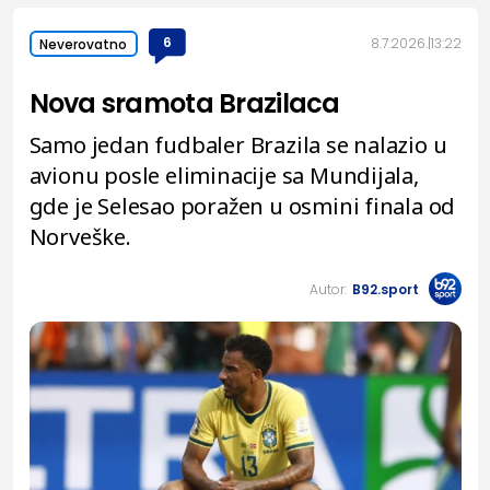
6
8.7.2026.
13:22
Neverovatno
Nova sramota Brazilaca
Samo jedan fudbaler Brazila se nalazio u
avionu posle eliminacije sa Mundijala,
gde je Selesao poražen u osmini finala od
Norveške.
Autor:
B92.sport