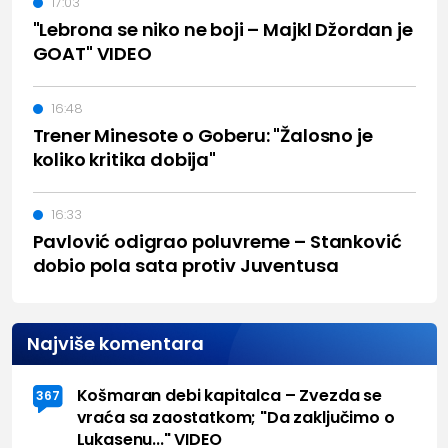
17:03
"Lebrona se niko ne boji – Majkl Džordan je
GOAT" VIDEO
16:48
Trener Minesote o Goberu: "Žalosno je
koliko kritika dobija"
16:33
Pavlović odigrao poluvreme – Stanković
dobio pola sata protiv Juventusa
Najviše komentara
Košmaran debi kapitalca – Zvezda se
367
vraća sa zaostatkom; "Da zaključimo o
Lukasenu..." VIDEO