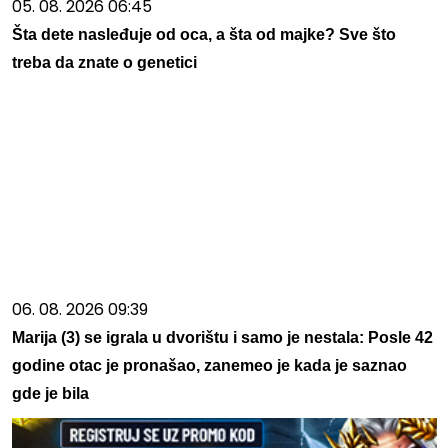
05. 08. 2026 06:45
Šta dete nasleđuje od oca, a šta od majke? Sve što
treba da znate o genetici
06. 08. 2026 09:39
Marija (3) se igrala u dvorištu i samo je nestala: Posle 42
godine otac je pronašao, zanemeo je kada je saznao
gde je bila