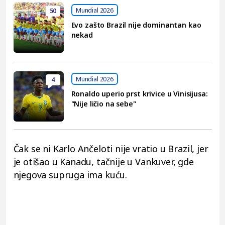
Mundial 2026
50
Evo zašto Brazil nije dominantan kao
nekad
Mundial 2026
4
Ronaldo uperio prst krivice u Vinisijusa:
"Nije ličio na sebe"
Čak se ni Karlo Ančeloti nije vratio u Brazil, jer
je otišao u Kanadu, tačnije u Vankuver, gde
njegova supruga ima kuću.