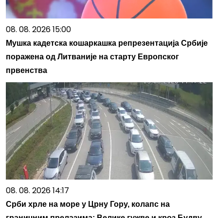
08. 08. 2026 15:00
Мушка кадетска кошаркашка репрезентација Србије
поражена од Литваније на старту Европског
првенства
08. 08. 2026 14:17
Срби хрле на море у Црну Гору, колапс на
граничним прелазима: Велике гужве и кроз Будву,