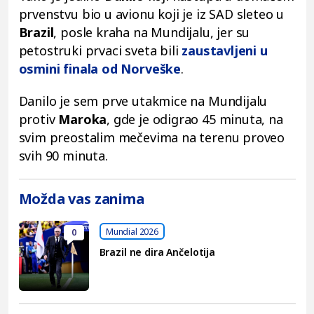
prvenstvu bio u avionu koji je iz SAD sleteo u
Brazil
, posle kraha na Mundijalu, jer su
petostruki prvaci sveta bili
zaustavljeni u
osmini finala od Norveške
.
Danilo je sem prve utakmice na Mundijalu
protiv
Maroka
, gde je odigrao 45 minuta, na
svim preostalim mečevima na terenu proveo
svih 90 minuta.
Možda vas zanima
Mundial 2026
0
Brazil ne dira Ančelotija