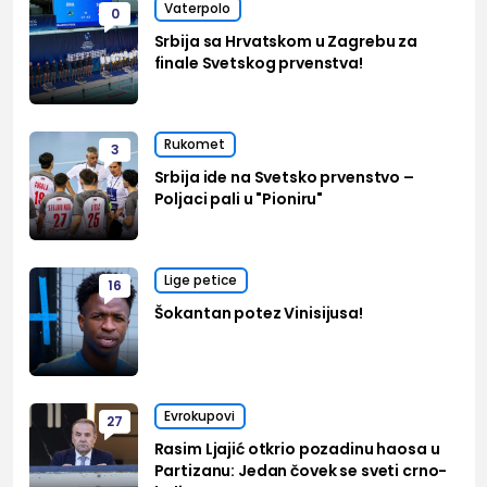
Vaterpolo
0
Srbija sa Hrvatskom u Zagrebu za
finale Svetskog prvenstva!
Rukomet
3
Srbija ide na Svetsko prvenstvo –
Poljaci pali u "Pioniru"
Lige petice
16
Šokantan potez Vinisijusa!
Evrokupovi
27
Rasim Ljajić otkrio pozadinu haosa u
Partizanu: Jedan čovek se sveti crno-