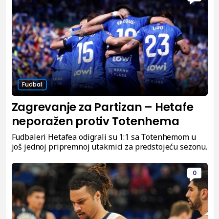
Fudbal
Zagrevanje za Partizan – Hetafe
neporažen protiv Totenhema
Fudbaleri Hetafea odigrali su 1:1 sa Totenhemom u
još jednoj pripremnoj utakmici za predstojeću sezonu.
0