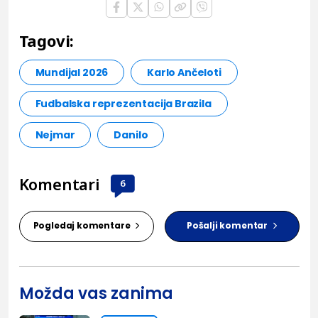
Tagovi:
Mundijal 2026
Karlo Ančeloti
Fudbalska reprezentacija Brazila
Nejmar
Danilo
Komentari
6
Pogledaj komentare
Pošalji komentar
Možda vas zanima