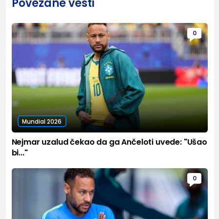
Povezane vesti
0
Mundial 2026
Nejmar uzalud čekao da ga Ančeloti uvede: "Ušao
bi..."
0