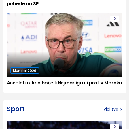
pobede na SP
0
Mundial 2026
Ančeloti otkrio hoće li Nejmar igrati protiv Maroka
Sport
Vidi sve
0