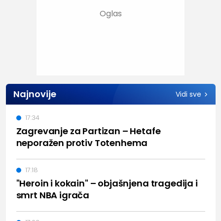
Najnovije
Vidi sve
17:34
Zagrevanje za Partizan – Hetafe
neporažen protiv Totenhema
17:18
"Heroin i kokain" – objašnjena tragedija i
smrt NBA igrača