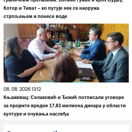
Котор и Тиват – ко путује нек се наоружа
стрпљењем и понесе воде
08. 08. 2026 13:12
Књажевац: Селаковић и Ђокић потписали уговоре
за пројекте вредне 17,83 милиона динара у области
културе и очувања наслеђа