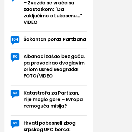
– Zvezda se vraća sa
zaostatkom; "Da
zaključimo o Lukasenu..."
VIDEO
Šokantan poraz Partizana
104
Albanac izašao bez gaća,
80
pa provocirao dvoglavim
orlom usred Beograda!
FOTO/VIDEO
Katastrofa za Partizan,
63
nije moglo gore – Evropa
nemoguća misija?
Hrvati pobesneli zbog
62
srpskog UFC borca: