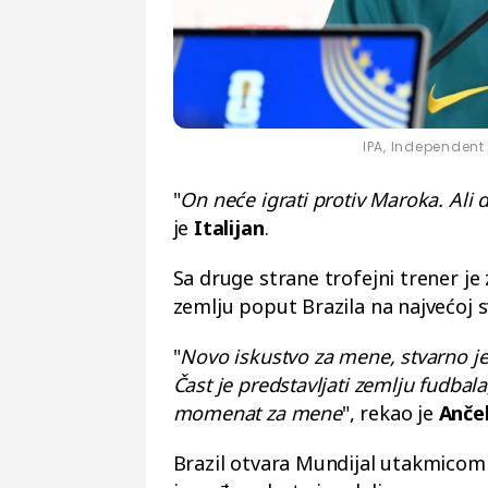
IPA, Independent
"
On neće igrati protiv Maroka. Ali 
je
Italijan
.
Sa druge strane trofejni trener je
zemlju poput Brazila na najvećoj 
"
Novo iskustvo za mene, stvarno je
Čast je predstavljati zemlju fudbala
momenat za mene
", rekao je
Anče
Brazil otvara Mundijal utakmicom 