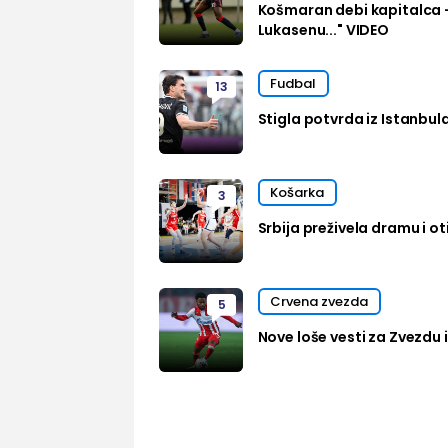
Košmaran debi kapitalca 
Lukasenu..." VIDEO
Fudbal
13
Stigla potvrda iz Istanbul
Košarka
3
Srbija preživela dramu i oti
Crvena zvezda
5
Nove loše vesti za Zvezdu i