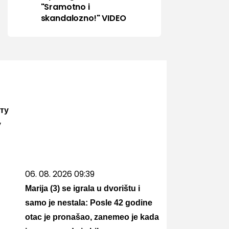
"Sramotno i
skandalozno!" VIDEO
ту
у
06. 08. 2026 09:39
Marija (3) se igrala u dvorištu i
samo je nestala: Posle 42 godine
otac je pronašao, zanemeo je kada