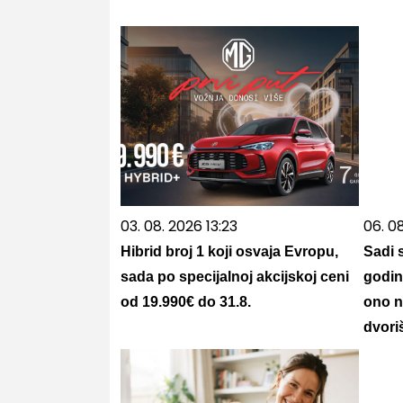
03. 08. 2026 13:23
06. 08
Hibrid broj 1 koji osvaja Evropu,
Sadi 
sada po specijalnoj akcijskoj ceni
godine
od 19.990€ do 31.8.
ono n
dvori