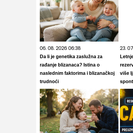
06. 08. 2026 06:38
23. 07
Da li je genetika zaslužna za
Letnj
rađanje blizanaca? Istina o
rezer
naslednim faktorima i blizanačkoj
više l
trudnoći
spont