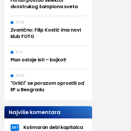
Forlan postao selektor
dvostrukog šampiona sveta
17:25
Zvanično: Filip Kostić ima novi
klub FOTO
17:12
Plan ostaje isti – bojkot!
17:00
"Orlići" se porazom oprostili od
EP u Beogradu
Najviše komentara
Košmaran debi kapitalca
367