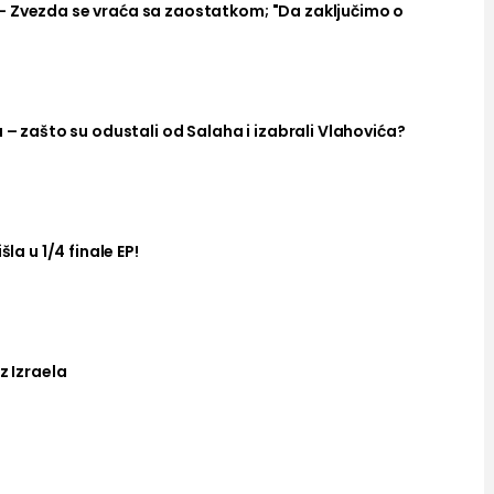
– Zvezda se vraća sa zaostatkom; "Da zaključimo o
a – zašto su odustali od Salaha i izabrali Vlahovića?
šla u 1/4 finale EP!
z Izraela