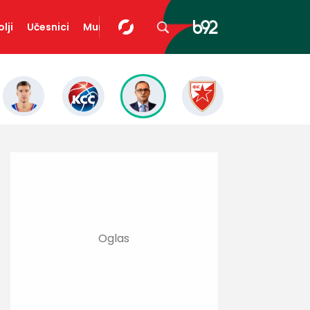
lji
Učesnici
Mundopedija