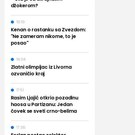
džokerom?
18:19
Kenan o rastanku sa Zvezdom:
"Ne zameram nikome, to je
posao"
18:04
Zlatni olimpijac iz Livorna
ozvaničio kraj
17:51
Rasim Ljajić otkrio pozadinu
haosa u Partizanu: Jedan
čovek se sveti crno-belima
17:38