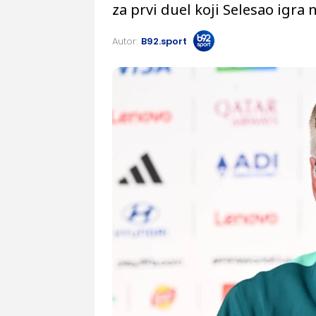
za prvi duel koji Selesao igra
Autor:
B92.sport