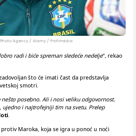
 Photo Agency / Alamy / Profimedia
dobro radi i biće spreman sledeće nedelje
", rekao
 zadovoljan što će imati čast da predstavlja
svetskoj smotri.
 nešto posebno. Ali i nosi veliku odgovornost.
, ujedno i najtrofejniji tim na svetu. Prelep
loti
.
protiv Maroka, koja se igra u ponoć u noći