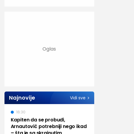
Najnovije
Vidi sve
18:30
Kapiten da se probudi,
Arnautović potrebniji nego ikad
– šta je sa skrajnutim