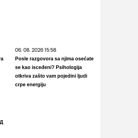
06. 08. 2026 15:58
va
Posle razgovora sa njima osećate
se kao isceđeni? Psihologija
otkriva zašto vam pojedini ljudi
crpe energiju
АД