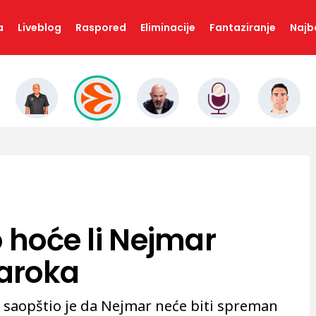
a
Liveblog
Raspored
Eliminacije
Fantaziranje
Najbo
o hoće li Nejmar
Maroka
i saopštio je da Nejmar neće biti spreman