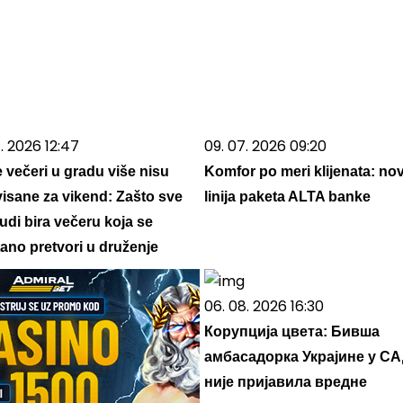
. 2026 12:47
09. 07. 2026 09:20
e večeri u gradu više nisu
Komfor po meri klijenata: no
visane za vikend: Zašto sve
linija paketa ALTA banke
judi bira večeru koja se
ano pretvori u druženje
06. 08. 2026 16:30
Корупција цвета: Бивша
амбасадорка Украјине у С
није пријавила вредне