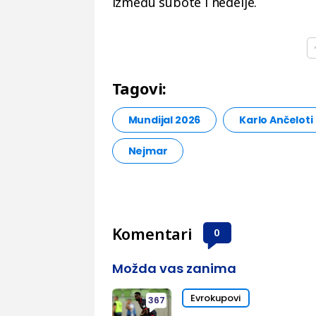
između subote i nedelje.
Tagovi:
Mundijal 2026
Karlo Ančeloti
Nejmar
Komentari
0
Možda vas zanima
Evrokupovi
367