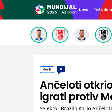
Novo
Priča dan
Vesti
0
Ančeloti otkri
igrati protiv 
Selektor Brazila Karlo Ančelot