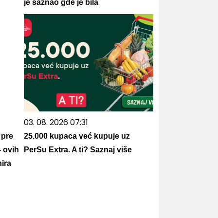
je saznao gde je bila
03. 08. 2026 07:31
 pre
25.000 kupaca već kupuje uz
- ovih
PerSu Extra. A ti? Saznaj više
ira