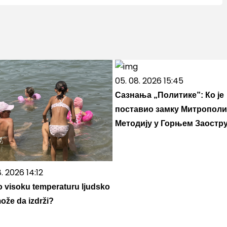
05. 08. 2026 15:45
Сазнања „Политике”: Ко је
поставио замку Митрополи
Методију у Горњем Заостр
. 2026 14:12
o visoku temperaturu ljudsko
može da izdrži?