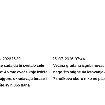
. 2026 15:39
15. 07. 2026 07:44
se sada da bi cvetalo cele
Većina građana izgubi novac
: 4 vrste cveća koje izdrže i
nego što stigne na letovanje 
ajgore, ukrašavaju terase i
7 troškova skoro niko ne plan
šte svih 365 dana