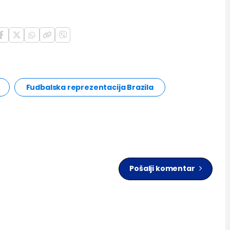
Fudbalska reprezentacija Brazila
Pošalji komentar