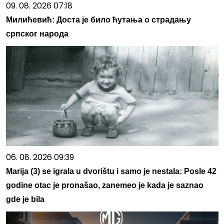
09. 08. 2026 07:18
Милићевић: Доста је било ћутања о страдању
српског народа
06. 08. 2026 09:39
Marija (3) se igrala u dvorištu i samo je nestala: Posle 42
godine otac je pronašao, zanemeo je kada je saznao
gde je bila