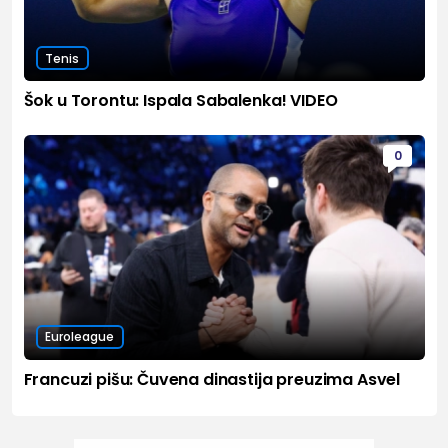
Tenis
Šok u Torontu: Ispala Sabalenka! VIDEO
0
Euroleague
Francuzi pišu: Čuvena dinastija preuzima Asvel