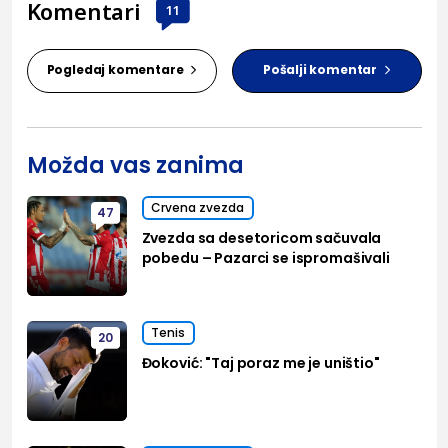
Komentari
11
Pogledaj komentare
Pošalji komentar
Možda vas zanima
Crvena zvezda
47
Zvezda sa desetoricom sačuvala
pobedu – Pazarci se ispromašivali
Tenis
20
Đoković: "Taj poraz me je uništio"