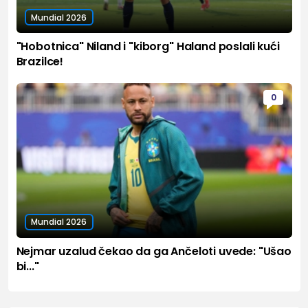
Mundial 2026
"Hobotnica" Niland i "kiborg" Haland poslali kući
Brazilce!
0
Mundial 2026
Nejmar uzalud čekao da ga Ančeloti uvede: "Ušao
bi..."