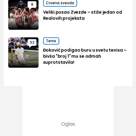
Crvena zvezda
8
Veliki posao Zvezde – stiže jedan od
Realovih projekata
Tenis
32
Đoković podigao buru u svetu tenisa –
bivša "broj 1" mu se odmah
suprotstavila!