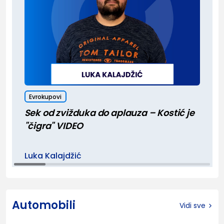
Evrokupovi
Sek od zvižduka do aplauza – Kostić je
"čigra" VIDEO
Luka Kalajdžić
Automobili
Vidi sve