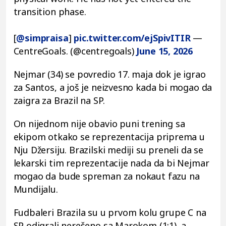
transition phase.
[
@simpraisa
]
pic.twitter.com/ejSpivITIR
—
CentreGoals. (@centregoals)
June 15, 2026
Nejmar (34) se povredio 17. maja dok je igrao
za Santos, a još je neizvesno kada bi mogao da
zaigra za Brazil na SP.
On nijednom nije obavio puni trening sa
ekipom otkako se reprezentacija priprema u
Nju Džersiju. Brazilski mediji su preneli da se
lekarski tim reprezentacije nada da bi Nejmar
mogao da bude spreman za nokaut fazu na
Mundijalu.
Fudbaleri Brazila su u prvom kolu grupe C na
SP odigrali nerešeno sa Marokom (1:1), a