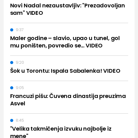
Novi Nadal nezaustavljiv: "Prezadovoljan
sam" VIDEO
9:37
Maler godine – slavio, upao u tunel, gol
mu poništen, povredio se... VIDEO
9:20
Šok u Torontu: Ispala Sabalenka! VIDEO
9:05
Francuzi pišu: Čuvena dinastija preuzima
Asvel
8:45
"Velika takmičenja izvuku najbolje iz
mene"