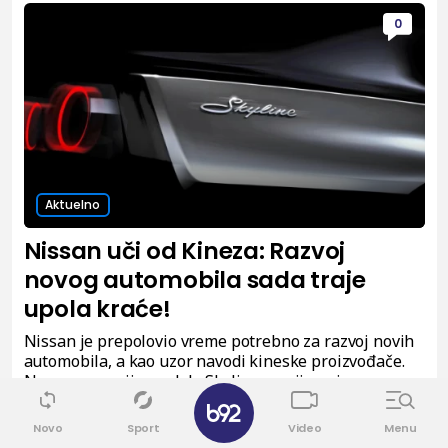
0
Aktuelno
Nissan uči od Kineza: Razvoj
novog automobila sada traje
upola kraće!
Nissan je prepolovio vreme potrebno za razvoj novih
automobila, a kao uzor navodi kineske proizvođače.
Nova generacija modela Skyline razvijena je za samo
26 meseci.
Novo
Sport
Video
Menu