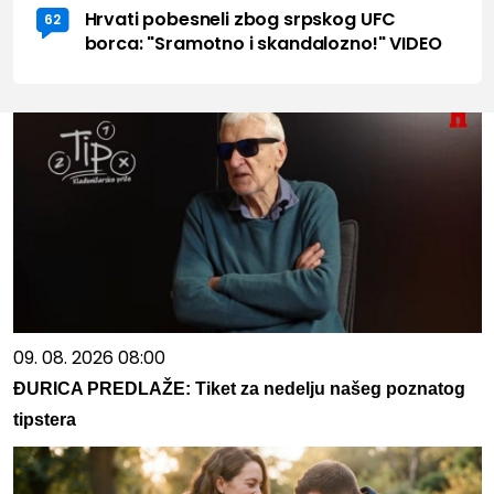
Hrvati pobesneli zbog srpskog UFC
62
borca: "Sramotno i skandalozno!" VIDEO
09. 08. 2026 08:00
ĐURICA PREDLAŽE: Tiket za nedelju našeg poznatog
tipstera