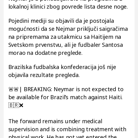
lokalnoj klinici zbog povrede lista desne noge.
Pojedini mediji su objavili da je postojala
mogućnosti da se Nejmar priključi saigračima
na pripremama za utakmicu sa Haitijem na
Svetskom prvenstvu, ali je fudbaler Santosa
morao na dodatne preglede.
Brazilska fudbalska konfederacija još nije
objavila rezultate pregleda.
🚨🚨| BREAKING: Neymar is not expected to
be available for Brazil’s match against Haiti.
🇧🇷❌
The forward remains under medical
supervision and is combining treatment with
physical work. He has not yet entered the