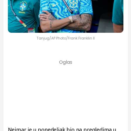
Tanjug/AP Photo/Frank Franklin II
Nejmar je u ponedeljak bio na pregledima u