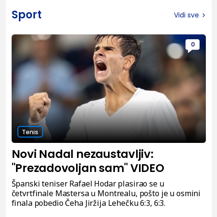
Sport
Vidi sve
0
Tenis
Novi Nadal nezaustavljiv:
"Prezadovoljan sam" VIDEO
Španski teniser Rafael Hodar plasirao se u
četvrtfinale Mastersa u Montrealu, pošto je u osmini
finala pobedio Čeha Jiržija Lehečku 6:3, 6:3.