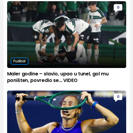
0
Fudbal
Maler godine – slavio, upao u tunel, gol mu
poništen, povredio se... VIDEO
0