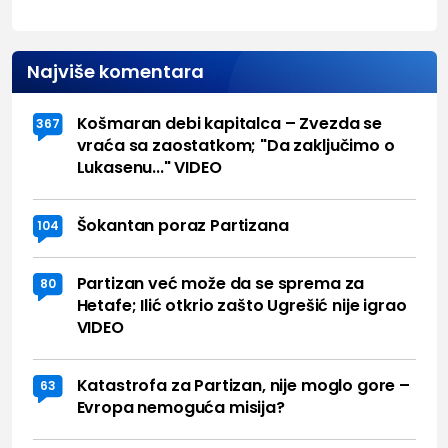
Najviše komentara
Košmaran debi kapitalca – Zvezda se
367
vraća sa zaostatkom; "Da zaključimo o
Lukasenu..." VIDEO
Šokantan poraz Partizana
104
Partizan već može da se sprema za
80
Hetafe; Ilić otkrio zašto Ugrešić nije igrao
VIDEO
Katastrofa za Partizan, nije moglo gore –
63
Evropa nemoguća misija?