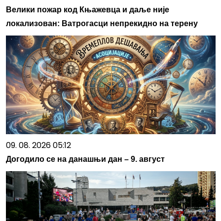
Велики пожар код Књажевца и даље није
локализован: Ватрогасци непрекидно на терену
09. 08. 2026 05:12
Догодило се на данашњи дан – 9. август