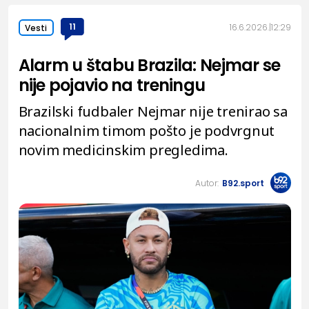
11
16.6.2026.
12:29
Vesti
Alarm u štabu Brazila: Nejmar se
nije pojavio na treningu
Brazilski fudbaler Nejmar nije trenirao sa
nacionalnim timom pošto je podvrgnut
novim medicinskim pregledima.
Autor:
B92.sport