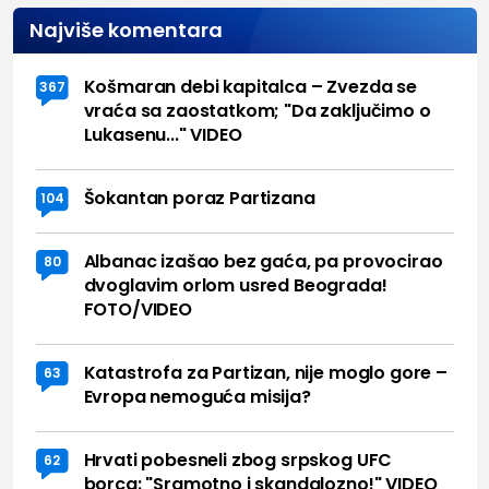
Najviše komentara
Košmaran debi kapitalca – Zvezda se
367
vraća sa zaostatkom; "Da zaključimo o
Lukasenu..." VIDEO
Šokantan poraz Partizana
104
Albanac izašao bez gaća, pa provocirao
80
dvoglavim orlom usred Beograda!
FOTO/VIDEO
Katastrofa za Partizan, nije moglo gore –
63
Evropa nemoguća misija?
Hrvati pobesneli zbog srpskog UFC
62
borca: "Sramotno i skandalozno!" VIDEO