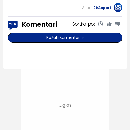
Autor:
B92.sport
Komentari
Sortiraj po:
236
Pošalji komentar