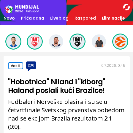
Novo
Priča dana
Liveblog
Raspored
Eliminacije
236
6.7.2026.
0:45
Vesti
"Hobotnica" Niland i "kiborg"
Haland poslali kući Brazilce!
Fudbaleri Norveške plasirali su se u
četvrtfinale Svetskog prvenstva pobedom
nad selekcijom Brazila rezultatom 2:1
(0:0).