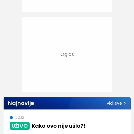
Najnovije
Vidi sve
22:12
UŽIVO
Kako ovo nije ušlo?!