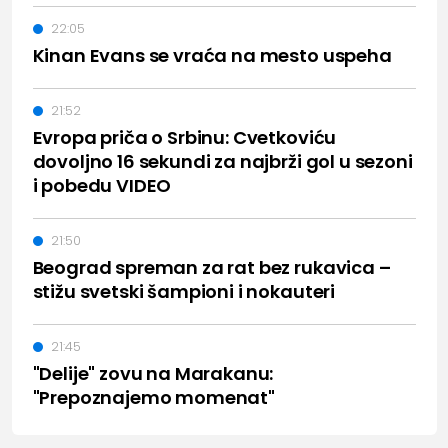
22:05
Kinan Evans se vraća na mesto uspeha
21:52
Evropa priča o Srbinu: Cvetkoviću
dovoljno 16 sekundi za najbrži gol u sezoni
i pobedu VIDEO
21:50
Beograd spreman za rat bez rukavica –
stižu svetski šampioni i nokauteri
21:45
"Delije" zovu na Marakanu:
"Prepoznajemo momenat"