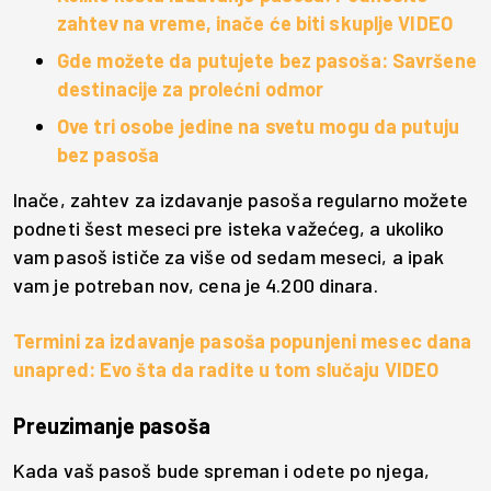
zahtev na vreme, inače će biti skuplje VIDEO
Gde možete da putujete bez pasoša: Savršene
destinacije za prolećni odmor
Ove tri osobe jedine na svetu mogu da putuju
bez pasoša
Inače, zahtev za izdavanje pasoša regularno možete
podneti šest meseci pre isteka važećeg, a ukoliko
vam pasoš ističe za više od sedam meseci, a ipak
vam je potreban nov, cena je 4.200 dinara.
Termini za izdavanje pasoša popunjeni mesec dana
unapred: Evo šta da radite u tom slučaju VIDEO
Preuzimanje pasoša
Kada vaš pasoš bude spreman i odete po njega,