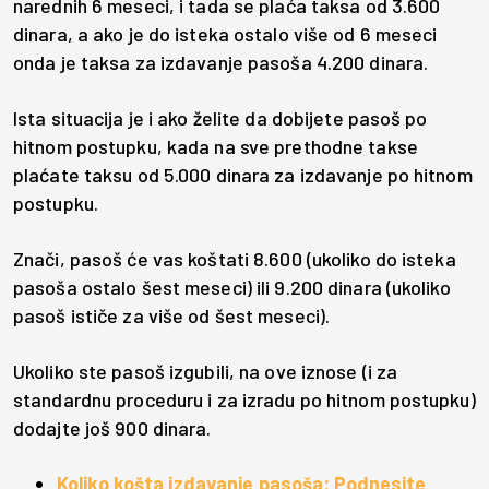
narednih 6 meseci, i tada se plaća taksa od 3.600
dinara, a ako je do isteka ostalo više od 6 meseci
onda je taksa za izdavanje pasoša 4.200 dinara.
Ista situacija je i ako želite da dobijete pasoš po
hitnom postupku, kada na sve prethodne takse
plaćate taksu od 5.000 dinara za izdavanje po hitnom
postupku.
Znači, pasoš će vas koštati 8.600 (ukoliko do isteka
pasoša ostalo šest meseci) ili 9.200 dinara (ukoliko
pasoš ističe za više od šest meseci).
Ukoliko ste pasoš izgubili, na ove iznose (i za
standardnu proceduru i za izradu po hitnom postupku)
dodajte još 900 dinara.
Koliko košta izdavanje pasoša: Podnesite