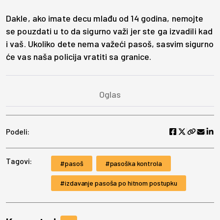
Dakle, ako imate decu mlađu od 14 godina, nemojte
se pouzdati u to da sigurno važi jer ste ga izvadili kad
i vaš. Ukoliko dete nema važeći pasoš, sasvim sigurno
će vas naša policija vratiti sa granice.
Podeli:
Tagovi:
pasoš
pasoška kontrola
izdavanje pasoša po hitnom postupku