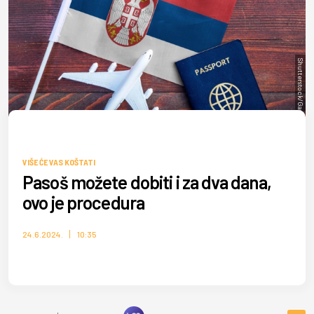
Shutterstock/GagoDesign
VIŠE ĆE VAS KOŠTATI
Pasoš možete dobiti i za dva dana,
ovo je procedura
24.6.2024.
10:35