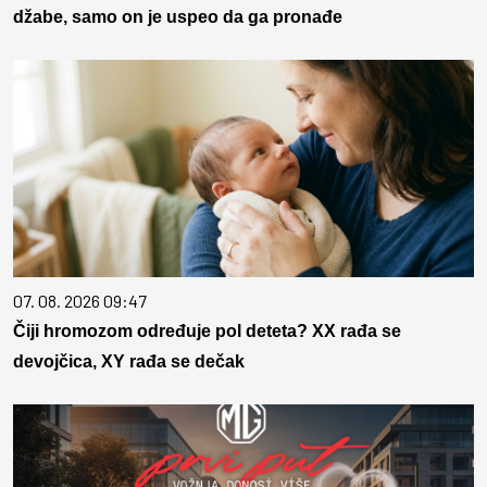
džabe, samo on je uspeo da ga pronađe
07. 08. 2026 09:47
Čiji hromozom određuje pol deteta? XX rađa se
devojčica, XY rađa se dečak