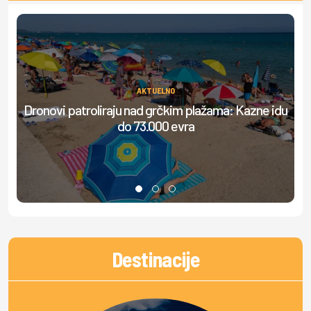
AKTUELNO
Dronovi patroliraju nad grčkim plažama: Kazne idu
S
do 73.000 evra
Destinacije