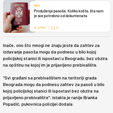
INFO
Produženje pasoša: Koliko košta, šta vam
je sve potrebno od dokumenata
18. APRIL
11
Inače, ono što mnogi ne znaju jeste da zahtev za
izdavanje pasoša mogu da podnesu u bilo kojoj
policijskoj stanici ili ispostavi u Beogradu, bez obzira
na opštinu na kojoj im je prijavljeno prebivalište.
"Svi građani sa prebivalištem na teritoriji grada
Beograda mogu da podnesu zahtev za pasoš u bilo
kojoj policijskoj stanici ili ispostavi bez obzira na
prijavljeno prebivalište", istakla je ranije Branka
Popadić, pukovnica policijei dodala: