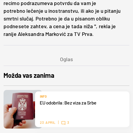
recimo podrazumeva potvrdu da vam je
potrebno lečenje u inostranstvu, ili ako je u pitanju
smrtni slučaj. Potrebno je da u pisanom obliku
podnesete zahtev, a cena je tada niža ", rekla je
ranije Aleksandra Marković za TV Prva.
Možda vas zanima
INFO
EU odobrila: Bez viza za Srbe
23. APRIL
3