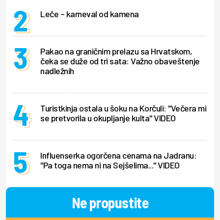
Leče – karneval od kamena
Pakao na graničnim prelazu sa Hrvatskom,
čeka se duže od tri sata: Važno obaveštenje
nadležnih
Turistkinja ostala u šoku na Korčuli: "Večera mi
se pretvorila u okupljanje kulta" VIDEO
Influenserka ogorčena cenama na Jadranu:
"Pa toga nema ni na Sejšelima..." VIDEO
Ne propustite