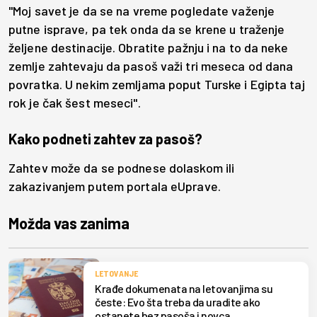
"Moj savet je da se na vreme pogledate važenje
putne isprave, pa tek onda da se krene u traženje
željene destinacije. Obratite pažnju i na to da neke
zemlje zahtevaju da pasoš važi tri meseca od dana
povratka. U nekim zemljama poput Turske i Egipta taj
rok je čak šest meseci".
Kako podneti zahtev za pasoš?
Zahtev može da se podnese dolaskom ili
zakazivanjem putem portala eUprave.
Možda vas zanima
LETOVANJE
Krađe dokumenata na letovanjima su
česte: Evo šta treba da uradite ako
ostanete bez pasoša i novca