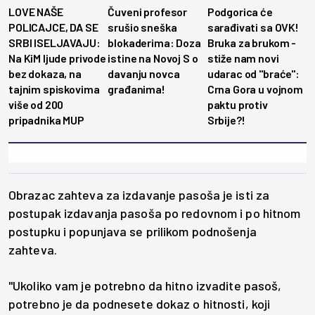
LOVE NAŠE
Čuveni profesor
Podgorica će
POLICAJCE, DA SE
srušio sneška
sarađivati sa OVK!
SRBI ISELJAVAJU:
blokaderima: Doza
Bruka za brukom -
Na KiM ljude privode
istine na Novoj S o
stiže nam novi
bez dokaza, na
davanju novca
udarac od "braće":
tajnim spiskovima
građanima!
Crna Gora u vojnom
više od 200
paktu protiv
pripadnika MUP
Srbije?!
Obrazac zahteva za izdavanje pasoša je isti za
postupak izdavanja pasoša po redovnom i po hitnom
postupku i popunjava se prilikom podnošenja
zahteva.
"Ukoliko vam je potrebno da hitno izvadite pasoš,
potrebno je da podnesete dokaz o hitnosti, koji