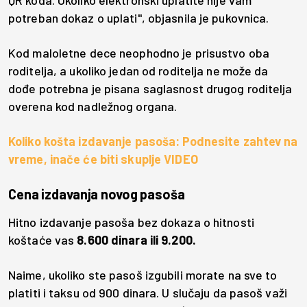
QR koda. Ukoliko elektronski uplatite nije vam
potreban dokaz o uplati", objasnila je pukovnica.
Kod maloletne dece neophodno je prisustvo oba
roditelja, a ukoliko jedan od roditelja ne može da
dođe potrebna je pisana saglasnost drugog roditelja
overena kod nadležnog organa.
Koliko košta izdavanje pasoša: Podnesite zahtev na
vreme, inače će biti skuplje VIDEO
Cena izdavanja novog pasoša
Hitno izdavanje pasoša bez dokaza o hitnosti
koštaće vas
8.600 dinara ili 9.200.
Naime, ukoliko ste pasoš izgubili morate na sve to
platiti i taksu od 900 dinara. U slučaju da pasoš važi