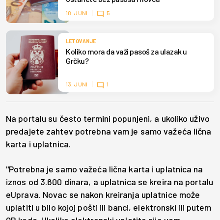
18. JUNI
5
LETOVANJE
Koliko mora da važi pasoš za ulazak u
Grčku?
13. JUNI
1
Na portalu su često termini popunjeni, a ukoliko uživo
predajete zahtev potrebna vam je samo važeća lična
karta i uplatnica.
"Potrebna je samo važeća lična karta i uplatnica na
iznos od 3.600 dinara, a uplatnica se kreira na portalu
eUprava. Novac se nakon kreiranja uplatnice može
uplatiti u bilo kojoj pošti ili banci, elektronski ili putem