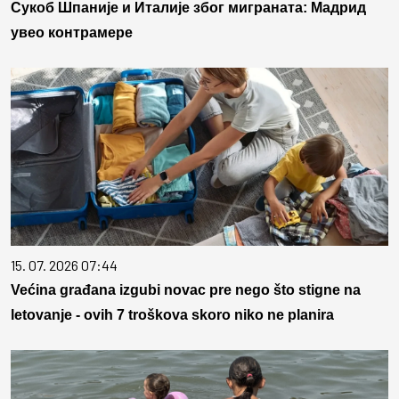
Сукоб Шпаније и Италије због миграната: Мадрид
увео контрамере
15. 07. 2026 07:44
Većina građana izgubi novac pre nego što stigne na
letovanje - ovih 7 troškova skoro niko ne planira