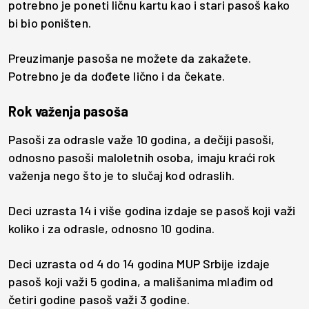
potrebno je poneti ličnu kartu kao i stari pasoš kako
bi bio poništen.
Preuzimanje pasoša ne možete da zakažete.
Potrebno je da dođete lično i da čekate.
Rok važenja pasoša
Pasoši za odrasle važe 10 godina, a dečiji pasoši,
odnosno pasoši maloletnih osoba, imaju kraći rok
važenja nego što je to slučaj kod odraslih.
Deci uzrasta 14 i više godina izdaje se pasoš koji važi
koliko i za odrasle, odnosno 10 godina.
Deci uzrasta od 4 do 14 godina MUP Srbije izdaje
pasoš koji važi 5 godina, a mališanima mlađim od
četiri godine pasoš važi 3 godine.