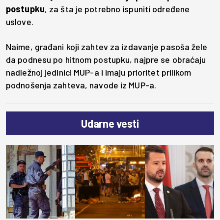
postupku
, za šta je potrebno ispuniti određene
uslove.
Naime, građani koji zahtev za izdavanje pasoša žele
da podnesu po hitnom postupku, najpre se obraćaju
nadležnoj jedinici MUP-a i imaju prioritet prilikom
podnošenja zahteva, navode iz MUP-a.
Udarne vesti