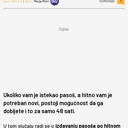
1
Izvor: B92.net
Autor:
Marija Mitić
KOMENTARI
Ukoliko vam je istekao pasoš, a hitno vam je
potreban novi, postoji mogućnost da ga
dobijete i to za samo 48 sati.
U tom slučaju radi se o
izdavanju pasoša po hitnom