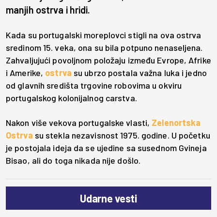
manjih ostrva i hridi.
Kada su portugalski moreplovci stigli na ova ostrva
sredinom 15. veka, ona su bila potpuno nenaseljena.
Zahvaljujući povoljnom položaju između Evrope, Afrike
i Amerike,
ostrva
su ubrzo postala važna luka i jedno
od glavnih središta trgovine robovima u okviru
portugalskog kolonijalnog carstva.
Nakon više vekova portugalske vlasti,
Zelenortska
Ostrva
su stekla nezavisnost 1975. godine. U početku
je postojala ideja da se ujedine sa susednom Gvineja
Bisao, ali do toga nikada nije došlo.
Udarne vesti