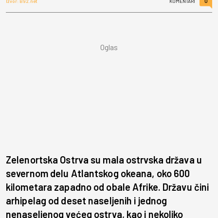
0
Izvor: B92.net
KOMENTARI
Zelenortska Ostrva su mala ostrvska država u
severnom delu Atlantskog okeana, oko 600
kilometara zapadno od obale Afrike. Državu čini
arhipelag od deset naseljenih i jednog
nenaseljenog većeg ostrva, kao i nekoliko