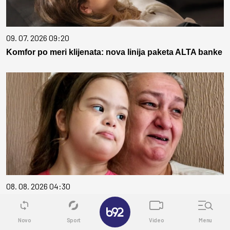
09. 07. 2026 09:20
Komfor po meri klijenata: nova linija paketa ALTA banke
08. 08. 2026 04:30
SRNA I VESNA ŽIVE U SENIKU PUNOM VLAGE I
✕
BUBAŠVABA: Devojčici sa Daunovim sindromom i
Novo
Sport
Video
Menu
njenoj majci jedini dom je objekat nedostojan čoveka