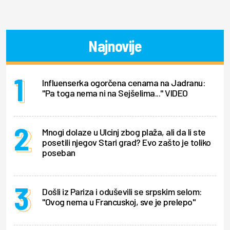
Najnovije
Influenserka ogorčena cenama na Jadranu:
"Pa toga nema ni na Sejšelima..." VIDEO
Mnogi dolaze u Ulcinj zbog plaža, ali da li ste
posetili njegov Stari grad? Evo zašto je toliko
poseban
Došli iz Pariza i oduševili se srpskim selom:
"Ovog nema u Francuskoj, sve je prelepo"