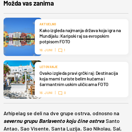
Možda vas zanima
AKTUELNO
Kako izgleda najmanja država koja igra na
Mundijalu: Karipski raj sa evropskim
potpisom FOTO
16. JUNI
1
LETOVANJE
Ovako izgleda pravi grčki raj: Destinacija
koja mami turiste belim kućama i
šarmantnim uskim uličicama FOTO
16. JUNI
0
Arhipelag se deli na dve grupe ostrva, odnosno na
severnu grupu
Barlavento koju čine ostrva
Santo
Antao, Sao Visente, Santa Luzija, Sao Nikolau, Sal,