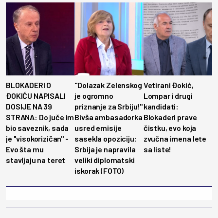
BLOKADERI O
"Dolazak Zelenskog
Vetirani Đokić,
ĐOKIĆU NAPISALI
je ogromno
Lompar i drugi
DOSIJE NA 39
priznanje za Srbiju!"
kandidati:
STRANA: Do juče im
Bivša ambasadorka
Blokaderi prave
bio saveznik, sada
usred emisije
čistku, evo koja
je ''visokorizičan'' -
sasekla opoziciju:
zvučna imena lete
Evo šta mu
Srbija je napravila
sa liste!
stavljaju na teret
veliki diplomatski
iskorak (FOTO)