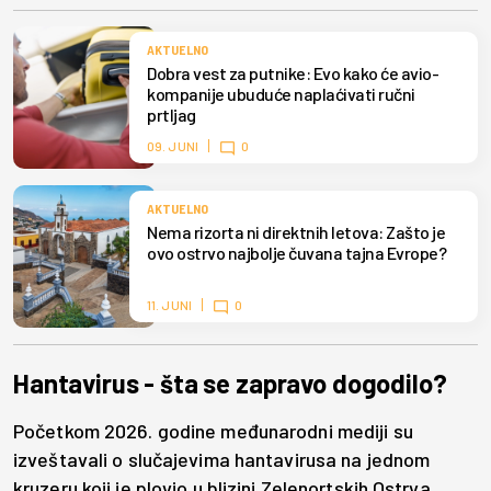
AKTUELNO
Dobra vest za putnike: Evo kako će avio-
kompanije ubuduće naplaćivati ručni
prtljag
09. JUNI
0
AKTUELNO
Nema rizorta ni direktnih letova: Zašto je
ovo ostrvo najbolje čuvana tajna Evrope?
11. JUNI
0
Hantavirus - šta se zapravo dogodilo?
Početkom 2026. godine međunarodni mediji su
izveštavali o slučajevima hantavirusa na jednom
kruzeru koji je plovio u blizini Zelenortskih Ostrva.