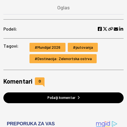
Podeli:
Tagovi:
Mundijal 2026
putovanja
Destinacija: Zelenortska ostrva
Komentari
0
Pošalji komentar
PREPORUKA ZA VAS