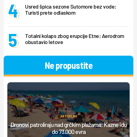
Usred špica sezone Sutomore bez vode;
Turisti prete odlaskom
Totalni kolaps zbog erupcije Etne; Aerodrom
obustavio letove
Ne propustite
AKTUELNO
Dronovi patroliraju nad grčkim plažama: Kazne idu
S
do 73.000 evra