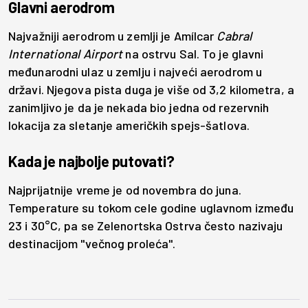
Glavni aerodrom
Najvažniji aerodrom u zemlji je Amílcar
Cabral
International Airport
na ostrvu Sal. To je glavni
međunarodni ulaz u zemlju i najveći aerodrom u
državi. Njegova pista duga je više od 3,2 kilometra, a
zanimljivo je da je nekada bio jedna od rezervnih
lokacija za sletanje američkih spejs-šatlova.
Kada je najbolje putovati?
Najprijatnije vreme je od novembra do juna.
Temperature su tokom cele godine uglavnom između
23 i 30°C, pa se Zelenortska Ostrva često nazivaju
destinacijom "večnog proleća".