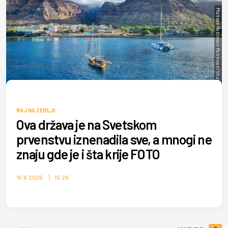
Maltese Robinson Robinson/Shutterstock
RAJ NA ZEMLJI
Ova država je na Svetskom
prvenstvu iznenadila sve, a mnogi ne
znaju gde je i šta krije FOTO
16.6.2026.
15:29