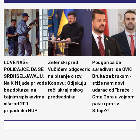
LOVE NAŠE
Zelenski pred
Podgorica će
POLICAJCE, DA SE
Vučićem odgovorio
sarađivati sa OVK!
SRBI ISELJAVAJU:
na pitanje o tzv.
Bruka za brukom -
Na KiM ljude privode
Kosovu: Odjekuju
stiže nam novi
bez dokaza, na
reči ukrajinskog
udarac od "braće":
tajnim spiskovima
predsednika
Crna Gora u vojnom
više od 200
paktu protiv
pripadnika MUP
Srbije?!