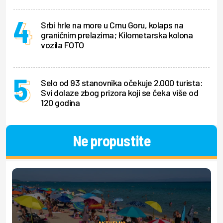
Srbi hrle na more u Crnu Goru, kolaps na
graničnim prelazima; Kilometarska kolona
vozila FOTO
Selo od 93 stanovnika očekuje 2.000 turista:
Svi dolaze zbog prizora koji se čeka više od
120 godina
Ne propustite
AKTUELNO