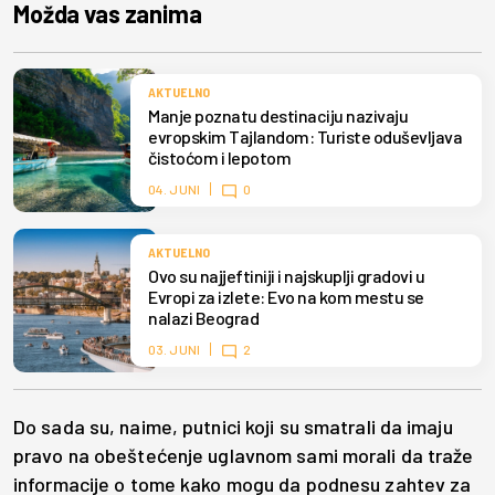
Možda vas zanima
AKTUELNO
Manje poznatu destinaciju nazivaju
evropskim Tajlandom: Turiste oduševljava
čistoćom i lepotom
04. JUNI
0
AKTUELNO
Ovo su najjeftiniji i najskuplji gradovi u
Evropi za izlete: Evo na kom mestu se
nalazi Beograd
03. JUNI
2
Do sada su, naime, putnici koji su smatrali da imaju
pravo na obeštećenje uglavnom sami morali da traže
informacije o tome kako mogu da podnesu zahtev za