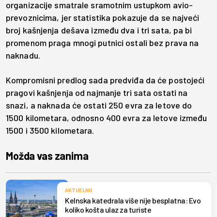
organizacije smatrale sramotnim ustupkom avio-
prevoznicima, jer statistika pokazuje da se najveći
broj kašnjenja dešava između dva i tri sata, pa bi
promenom praga mnogi putnici ostali bez prava na
naknadu.
Kompromisni predlog sada predviđa da će postojeći
pragovi kašnjenja od najmanje tri sata ostati na
snazi, a naknada će ostati 250 evra za letove do
1500 kilometara, odnosno 400 evra za letove između
1500 i 3500 kilometara.
Možda vas zanima
AKTUELNO
Kelnska katedrala više nije besplatna: Evo
koliko košta ulaz za turiste