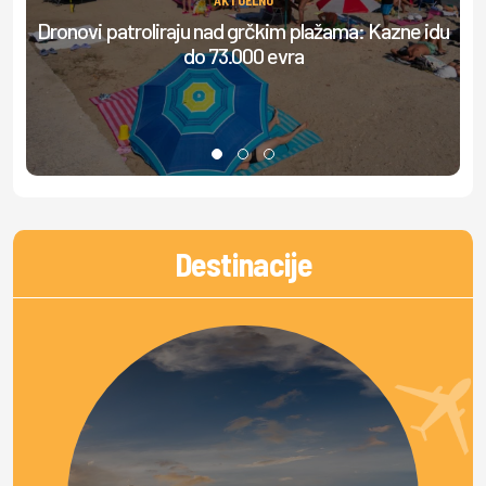
Dronovi patroliraju nad grčkim plažama: Kazne idu
do 73.000 evra
do
Destinacije