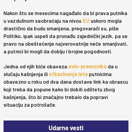
Nakon što se mesecima nagađalo da bi prava putnika
u vazdušnom saobraćaju na nivou
EU
uskoro mogla
drastično da budu smanjena, pregovarači su, piše
Politiko, ipak uspeli da pronađu zajednički jezik, pa se
pravo na obeštećenje najverovatnije neće smanjivati,
a putnici bi mogli da dobiju i brojne pogodnosti.
Jedna od njih biće obaveza
avio-prevoznika
da u
slučaju kašnjenja ili
otkazivanja leta
putnicima
obavezno u roku od dva dana dostave link ka obrascu
koji treba da popune kako bi dobili odštetu zbog
kašnjenja, što bi značajno trebalo da popravi
situaciju za potrošače.
Udarne vesti