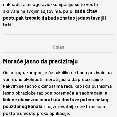
naknadu, a mnoge avio-kompanije su to vešto
skrivale na svojim sajtovima, pa bi
sada čitav
postupak trebalo da bude znatno jednostavniji i
brži
.
Moraće jasno da preciziraju
Osim toga, kompanije će, ukoliko se budu pozivale na
vanredne okolnosti, morati jasno da preciziraju o
kakvim se tačno okolnostima radi, kao i da putnicima
jasno obrazlože razloge poremećaja saobraćaja, a
link će obavezno morati da dostave putem nekog
pouzdanog kanala
- najverovatnije elektronskom
poštom umesto preko aplikacije.