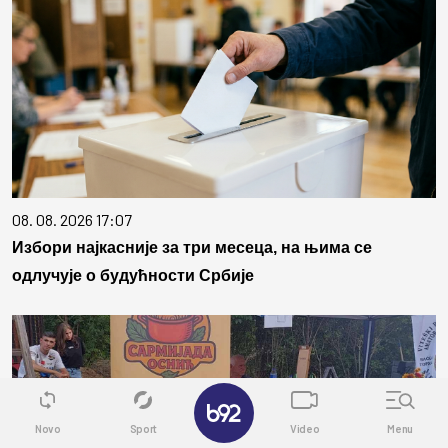
08. 08. 2026 17:07
Избори најкасније за три месеца, на њима се
одлучује о будућности Србије
✕
Novo
Sport
Video
Menu