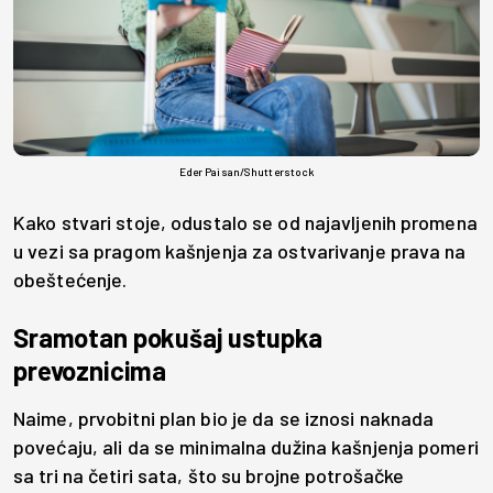
Eder Paisan/Shutterstock
Kako stvari stoje, odustalo se od najavljenih promena
u vezi sa pragom kašnjenja za ostvarivanje prava na
obeštećenje.
Sramotan pokušaj ustupka
prevoznicima
Naime, prvobitni plan bio je da se iznosi naknada
povećaju, ali da se minimalna dužina kašnjenja pomeri
sa tri na četiri sata, što su brojne potrošačke