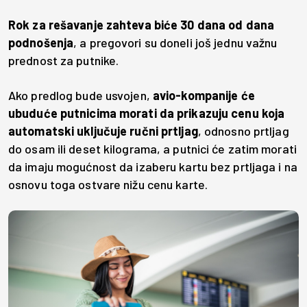
Rok za rešavanje zahteva biće 30 dana od dana
podnošenja
, a pregovori su doneli još jednu važnu
prednost za putnike.
Ako predlog bude usvojen,
avio-kompanije će
ubuduće putnicima morati da prikazuju cenu koja
automatski uključuje ručni prtljag
, odnosno prtljag
do osam ili deset kilograma, a putnici će zatim morati
da imaju mogućnost da izaberu kartu bez prtljaga i na
osnovu toga ostvare nižu cenu karte.