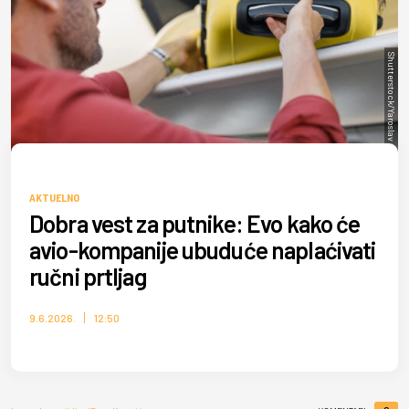
Shutterstock/Yaroslav Astakhov
AKTUELNO
Dobra vest za putnike: Evo kako će
avio-kompanije ubuduće naplaćivati
ručni prtljag
9.6.2026.
12:50