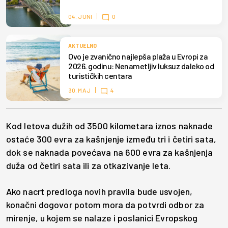
04. JUNI
0
AKTUELNO
Ovo je zvanično najlepša plaža u Evropi za
2026. godinu: Nenametljiv luksuz daleko od
turističkih centara
30. MAJ
4
Kod letova dužih od 3500 kilometara iznos naknade
ostaće 300 evra za kašnjenje između tri i četiri sata,
dok se naknada povećava na 600 evra za kašnjenja
duža od četiri sata ili za otkazivanje leta.
Ako nacrt predloga novih pravila bude usvojen,
konačni dogovor potom mora da potvrdi odbor za
mirenje, u kojem se nalaze i poslanici Evropskog