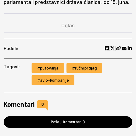
parlamenta i predstavnici država članica, do 15. juna.
Podeli:
Tagovi:
putovanja
ručni prtljag
avio-kompanije
Komentari
0
Pošalji komentar