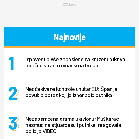
CTA Love
Najnovije
Ispovest bivše zaposlene na kruzeru otkriva
mračnu stranu romansi na brodu
Neočekivane kontrole unutar EU; Španija
povukla potez koji je iznenadio putnike
Nezapamćena drama u avionu; Muškarac
nasrnuo na stjuardesu i putnike, reagovala
policija VIDEO