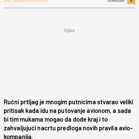
0
Izvor: Jutarnji list/Dora Koretić
KOMENTARI
Ručni prtljag je mnogim putnicima stvarao veliki
pritisak kada idu na putovanje avionom, a sada
bi tim mukama mogao da dođe kraj i to
zahvaljujući nacrtu predloga novih pravila avio-
kompanija.