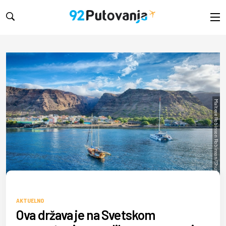
Maltese Robinson Robinson/Shutterstock
AKTUELNO
Ova država je na Svetskom