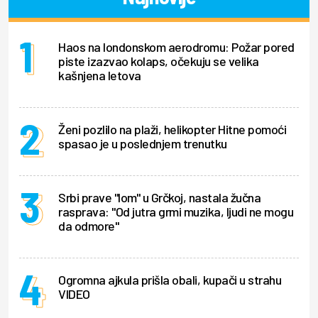
Haos na londonskom aerodromu: Požar pored
piste izazvao kolaps, očekuju se velika
kašnjena letova
Ženi pozlilo na plaži, helikopter Hitne pomoći
spasao je u poslednjem trenutku
Srbi prave "lom" u Grčkoj, nastala žučna
rasprava: "Od jutra grmi muzika, ljudi ne mogu
da odmore"
Ogromna ajkula prišla obali, kupači u strahu
VIDEO