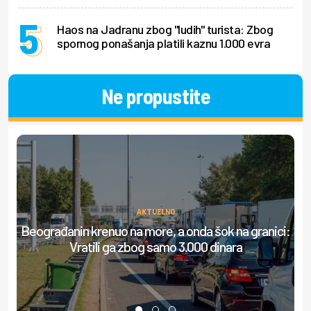
Haos na Jadranu zbog "ludih" turista: Zbog
spornog ponašanja platili kaznu 1.000 evra
Ne propustite
AKTUELNO
Beograđanin krenuo na more, a onda šok na granici:
S
Vratili ga zbog samo 3.000 dinara