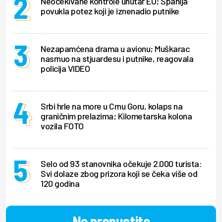
Neočekivane kontrole unutar EU; Španija
povukla potez koji je iznenadio putnike
Nezapamćena drama u avionu; Muškarac
nasrnuo na stjuardesu i putnike, reagovala
policija VIDEO
Srbi hrle na more u Crnu Goru, kolaps na
graničnim prelazima; Kilometarska kolona
vozila FOTO
Selo od 93 stanovnika očekuje 2.000 turista:
Svi dolaze zbog prizora koji se čeka više od
120 godina
Ne propustite