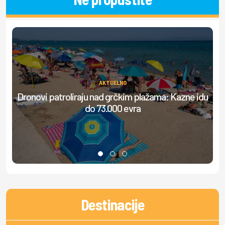
AKTUELNO
Dronovi patroliraju nad grčkim plažama: Kazne idu
do 73.000 evra
do
Destinacije