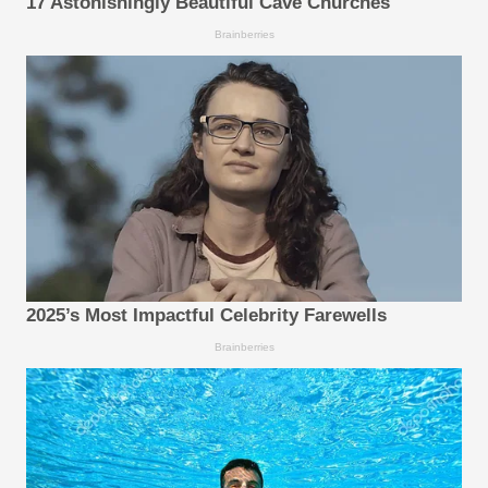
17 Astonishingly Beautiful Cave Churches
Brainberries
2025’s Most Impactful Celebrity Farewells
Brainberries