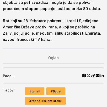
objekta sa pet zvezdica, moglo je da se pohvali
prosečnom stopom popunjenosti od preko 80 odsto.
Rat koji su 28. februara pokrenuli Izrael i Sjedinjene
Američke Države protiv Irana, a koji se proširio na
Zaliv, poljuljao je, međutim, sliku stabilnosti Emirata,
navodi francuski TV kanal.
Podeli:
Tagovi:
turisti
Dubai
rat na Bliskom istoku