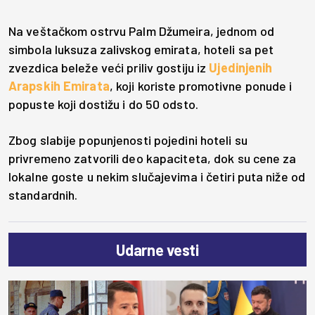
Na veštačkom ostrvu Palm Džumeira, jednom od
simbola luksuza zalivskog emirata, hoteli sa pet
zvezdica beleže veći priliv gostiju iz
Ujedinjenih
Arapskih Emirata
, koji koriste promotivne ponude i
popuste koji dostižu i do 50 odsto.
Zbog slabije popunjenosti pojedini hoteli su
privremeno zatvorili deo kapaciteta, dok su cene za
lokalne goste u nekim slučajevima i četiri puta niže od
standardnih.
Udarne vesti