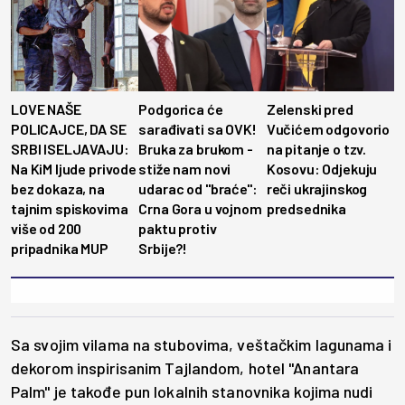
LOVE NAŠE
Podgorica će
Zelenski pred
POLICAJCE, DA SE
sarađivati sa OVK!
Vučićem odgovorio
SRBI ISELJAVAJU:
Bruka za brukom -
na pitanje o tzv.
Na KiM ljude privode
stiže nam novi
Kosovu: Odjekuju
bez dokaza, na
udarac od "braće":
reči ukrajinskog
tajnim spiskovima
Crna Gora u vojnom
predsednika
više od 200
paktu protiv
pripadnika MUP
Srbije?!
Sa svojim vilama na stubovima, veštačkim lagunama i
dekorom inspirisanim Tajlandom, hotel "Anantara
Palm" je takođe pun lokalnih stanovnika kojima nudi