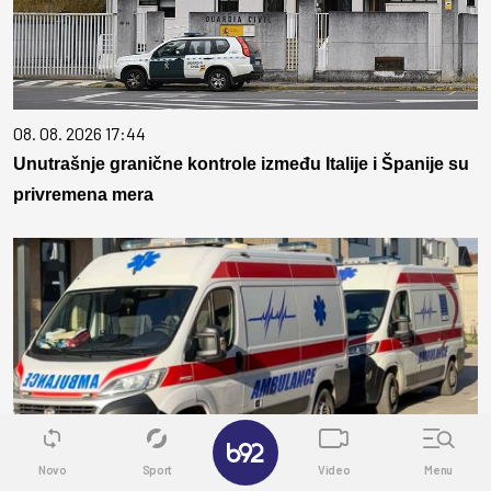
08. 08. 2026 17:44
Unutrašnje granične kontrole između Italije i Španije su
privremena mera
✕
Novo
Sport
Video
Menu
08. 08. 2026 18:00