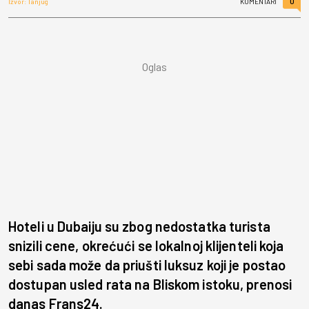
0
Izvor: Tanjug
KOMENTARI
Hoteli u Dubaiju su zbog nedostatka turista
snizili cene, okrećući se lokalnoj klijenteli koja
sebi sada može da priušti luksuz koji je postao
dostupan usled rata na Bliskom istoku, prenosi
danas Frans24.