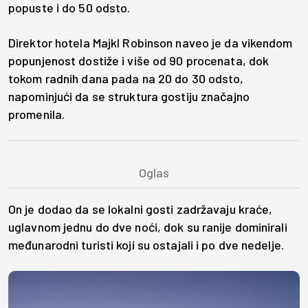
popuste i do 50 odsto.
Direktor hotela Majkl Robinson naveo je da vikendom
popunjenost dostiže i više od 90 procenata, dok
tokom radnih dana pada na 20 do 30 odsto,
napominjući da se struktura gostiju značajno
promenila.
On je dodao da se lokalni gosti zadržavaju kraće,
uglavnom jednu do dve noći, dok su ranije dominirali
međunarodni turisti koji su ostajali i po dve nedelje.