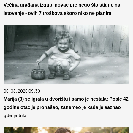
Većina građana izgubi novac pre nego što stigne na
letovanje - ovih 7 troškova skoro niko ne planira
06. 08. 2026 09:39
Marija (3) se igrala u dvorištu i samo je nestala: Posle 42
godine otac je pronašao, zanemeo je kada je saznao
gde je bila