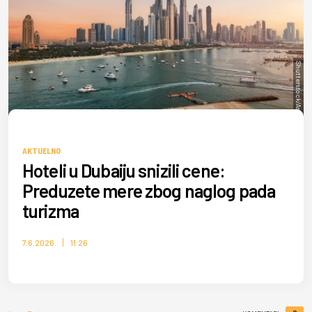
Shutterstock/Asifgraphy
AKTUELNO
Hoteli u Dubaiju snizili cene:
Preduzete mere zbog naglog pada
turizma
7.6.2026.
11:26