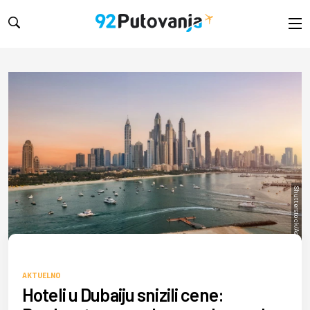
Shutterstock/Asifgraphy
AKTUELNO
Hoteli u Dubaiju snizili cene: