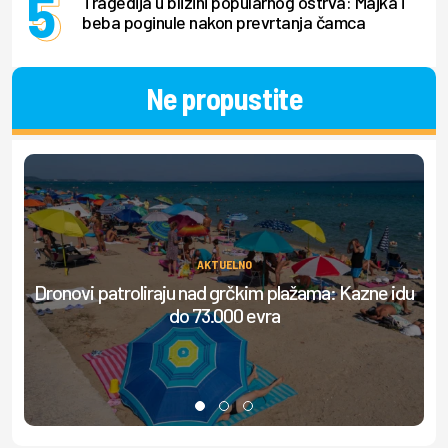
Tragedija u blizini popularnog ostrva: Majka i
beba poginule nakon prevrtanja čamca
Ne propustite
AKTUELNO
Dronovi patroliraju nad grčkim plažama: Kazne idu
do 73.000 evra
do