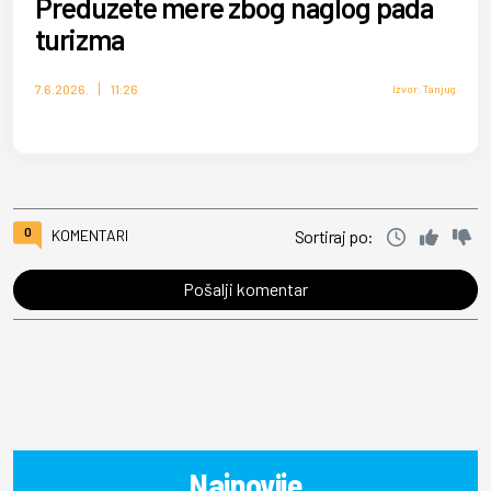
Preduzete mere zbog naglog pada
turizma
7.6.2026.
11:26
Izvor: Tanjug
0
KOMENTARI
Sortiraj po:
Pošalji komentar
Najnovije