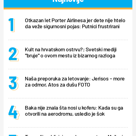
Otkazan let Porter Airlinesa jer dete nije htelo
da veže sigurnosni pojas: Putnici frustrirani
Kult na hrvatskom ostrvu?; Svetski mediji
"bruje" o ovom mestu iz bizarnog razloga
Naša preporuka za letovanje: Jerisos – more
za odmor, Atos za dušu FOTO
Baka nije znala šta nosi u koferu: Kada su ga
otvorili na aerodromu, usledio je šok