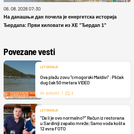
06. 08. 2026 07:30
На данашњи дан почела је енергетска историја
Ђердапа: Први киловати из ХЕ "Ђердап 1"
Povezane vesti
LETOVANJE
Ova plažu zovu "crnogorski Maldivi" : Plićak
dug čak 50 metara VIDEO
03. AVGUST
3
LETOVANJE
"Da li je ovo normalno?" Račun iz restorana
u Sardiniji zapalio mreže; Samo voda košta
12 evra FOTO