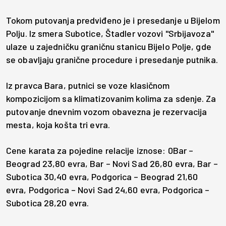
Tokom putovanja predviđeno je i presedanje u Bijelom
Polju. Iz smera Subotice, Štadler vozovi "Srbijavoza"
ulaze u zajedničku graničnu stanicu Bijelo Polje, gde
se obavljaju granične procedure i presedanje putnika.
Iz pravca Bara, putnici se voze klasičnom
kompozicijom sa klimatizovanim kolima za sdenje. Za
putovanje dnevnim vozom obavezna je rezervacija
mesta, koja košta tri evra.
Cene karata za pojedine relacije iznose: 0Bar –
Beograd 23,80 evra, Bar – Novi Sad 26,80 evra, Bar –
Subotica 30,40 evra, Podgorica – Beograd 21,60
evra, Podgorica – Novi Sad 24,60 evra, Podgorica –
Subotica 28,20 evra.