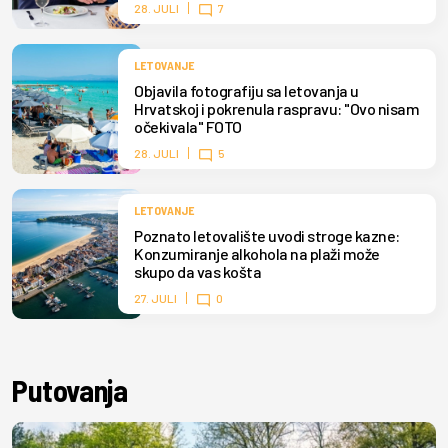
28. JULI
7
LETOVANJE
Objavila fotografiju sa letovanja u
Hrvatskoj i pokrenula raspravu: "Ovo nisam
očekivala" FOTO
28. JULI
5
LETOVANJE
Poznato letovalište uvodi stroge kazne:
Konzumiranje alkohola na plaži može
skupo da vas košta
27. JULI
0
Putovanja