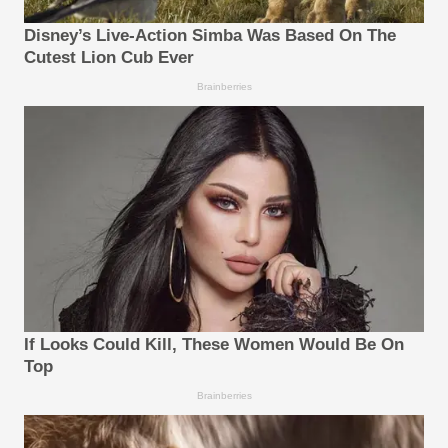
Disney’s Live-Action Simba Was Based On The
Cutest Lion Cub Ever
Brainberries
If Looks Could Kill, These Women Would Be On
Top
Brainberries