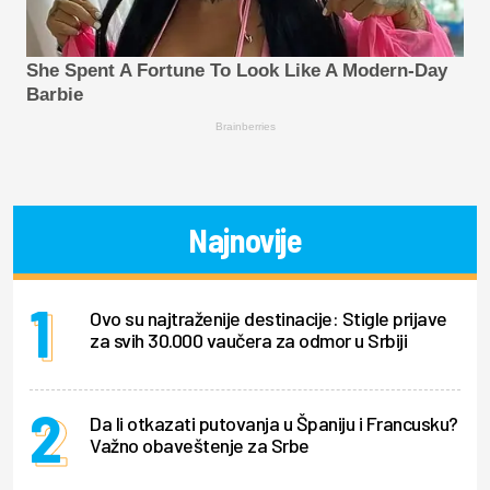
She Spent A Fortune To Look Like A Modern-Day
Barbie
Brainberries
Najnovije
Ovo su najtraženije destinacije: Stigle prijave
za svih 30.000 vaučera za odmor u Srbiji
Da li otkazati putovanja u Španiju i Francusku?
Važno obaveštenje za Srbe