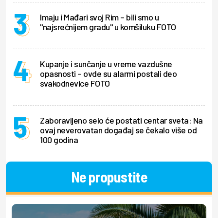
Imaju i Mađari svoj Rim – bili smo u
"najsrećnijem gradu" u komšiluku FOTO
Kupanje i sunčanje u vreme vazdušne
opasnosti – ovde su alarmi postali deo
svakodnevice FOTO
Zaboravljeno selo će postati centar sveta: Na
ovaj neverovatan događaj se čekalo više od
100 godina
Ne propustite