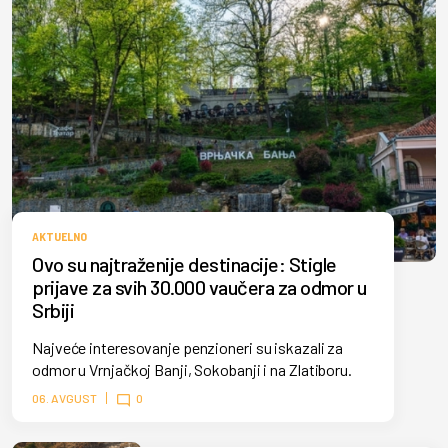
AKTUELNO
Ovo su najtraženije destinacije: Stigle
prijave za svih 30.000 vaučera za odmor u
Srbiji
Najveće interesovanje penzioneri su iskazali za
odmor u Vrnjačkoj Banji, Sokobanji i na Zlatiboru.
06. AVGUST
0