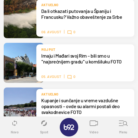
AKTUELNO
Da li otkazati putovanja u Španiju i
Francusku? Važno obaveštenje za Srbe
06. AVGUST
0
MOJ PUT
Imaju i Mađari svoj Rim – bili smo u
"najsrećnijem gradu" u komšiluku FOTO
05. AVGUST
0
AKTUELNO
Kupanje i sunčanje u vreme vazdušne
opasnosti – ovde su alarmi postali deo
svakodnevice FOTO
05. AVGUST
1
✕
Novo
Sport
Video
Menu