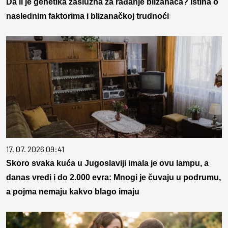
Da li je genetika zaslužna za rađanje blizanaca? Istina o
naslednim faktorima i blizanačkoj trudnoći
17. 07. 2026 09:41
Skoro svaka kuća u Jugoslaviji imala je ovu lampu, a
danas vredi i do 2.000 evra: Mnogi je čuvaju u podrumu,
a pojma nemaju kakvo blago imaju