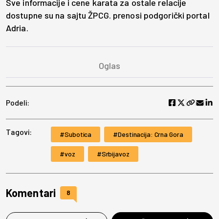
Sve informacije i cene karata za ostale relacije
dostupne su na sajtu ŽPCG. prenosi podgorički portal
Adria.
Podeli:
Tagovi:
Subotica
Destinacija: Crna Gora
voz
Srbijavoz
Komentari
8