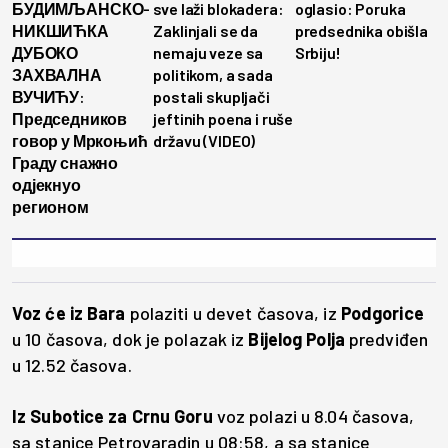
БУДИМЉАНСКО-
sve laži blokadera:
oglasio: Poruka
НИКШИЋКА
Zaklinjali se da
predsednika obišla
ДУБОКО
nemaju veze sa
Srbiju!
ЗАХВАЛНА
politikom, a sada
ВУЧИЋУ:
postali skupljači
Председников
jeftinih poena i ruše
говор у Мркоњић
državu (VIDEO)
Граду снажно
одјекнуо
регионом
Voz će iz Bara
polaziti u devet časova, iz
Podgorice
u 10 časova, dok je polazak iz
Bijelog Polja
predviđen
u 12.52 časova.
Iz Subotice za Crnu Goru
voz polazi u 8.04 časova,
sa stanice Petrovaradin u 08:58, a sa stanice