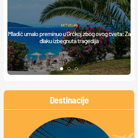
AKTUELNO
Mladić umalo preminuo u Grčkoj zbog ovog cveta: Za
Up
dlaku izbegnuta tragedija
Destinacije