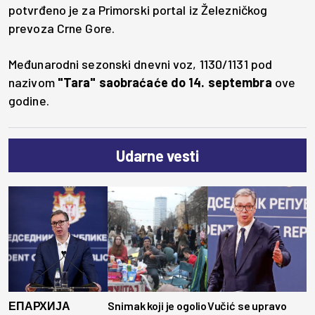
potvrđeno je za Primorski portal iz Železničkog
prevoza Crne Gore.
Međunarodni sezonski dnevni voz, 1130/1131 pod
nazivom
"Tara" saobraćaće do 14. septembra
ove
godine.
Udarne vesti
ЕПАРХИЈА
Snimak koji je ogolio
Vučić se upravo