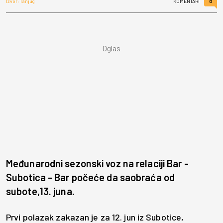
8
Izvor: Tanjug
KOMENTARI
Međunarodni sezonski voz na relaciji Bar -
Subotica - Bar počeće da saobraća od
subote,13. juna.
Prvi polazak zakazan je za 12. jun iz Subotice,