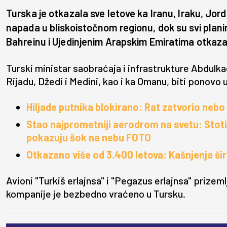
Turska je otkazala sve letove ka Iranu, Iraku, Jord
napada u bliskoistočnom regionu, dok su svi planir
Bahreinu i Ujedinjenim Arapskim Emiratima otkaza
Turski ministar saobraćaja i infrastrukture Abdulkad
Rijadu, Džedi i Medini, kao i ka Omanu, biti ponovo 
Hiljade putnika blokirano: Rat zatvorio neb
Stao najprometniji aerodrom na svetu: Stotin
pokazuju šok na nebu FOTO
Otkazano više od 3.400 letova: Kašnjenja ši
Avioni "Turkiš erlajnsa" i "Pegazus erlajnsa" prizem
kompanije je bezbedno vraćeno u Tursku.