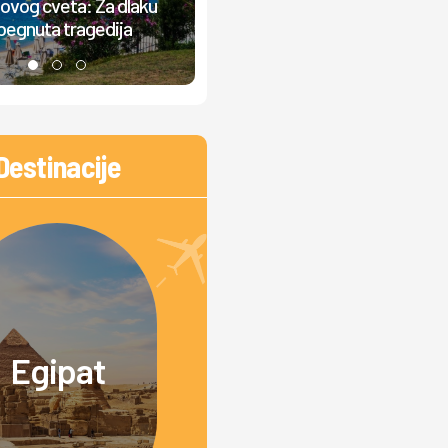
ovog cveta: Za dlaku
šok na granici: Vratili ga zbog s
begnuta tragedija
3.000 dinara
Destinacije
Egipat