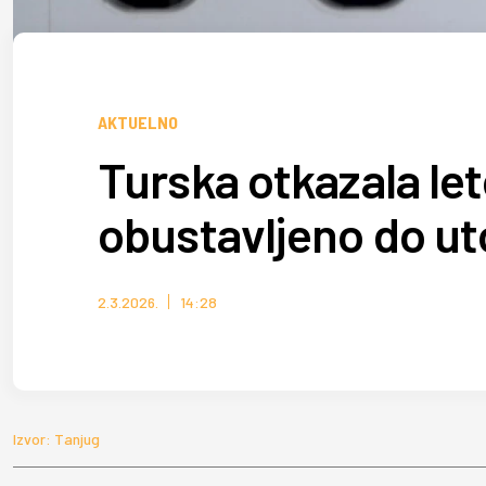
AKTUELNO
Turska otkazala le
obustavljeno do ut
2.3.2026.
14:28
Izvor: Tanjug