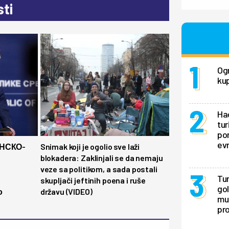
ti
Ogr
kup
Hao
tur
pon
ev
НСКО-
Snimak koji je ogolio sve laži
blokadera: Zaklinjali se da nemaju
veze sa politikom, a sada postali
Tur
skupljači jeftinih poena i ruše
gol
о
državu (VIDEO)
mu 
pr