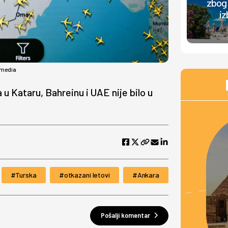
zbog 
iz
imedia
u Kataru, Bahreinu i UAE nije bilo u
Turska
otkazani letovi
Ankara
Pošalji komentar