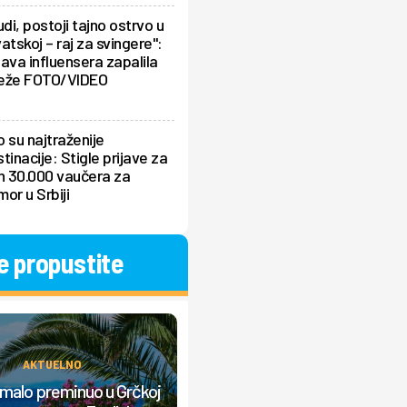
udi, postoji tajno ostrvo u
atskoj – raj za svingere":
ava influensera zapalila
eže FOTO/VIDEO
 su najtraženije
tinacije: Stigle prijave za
h 30.000 vaučera za
or u Srbiji
e propustite
AKTUELNO
AKTUELNO
umalo preminuo u Grčkoj
Beograđanin krenuo na more, a o