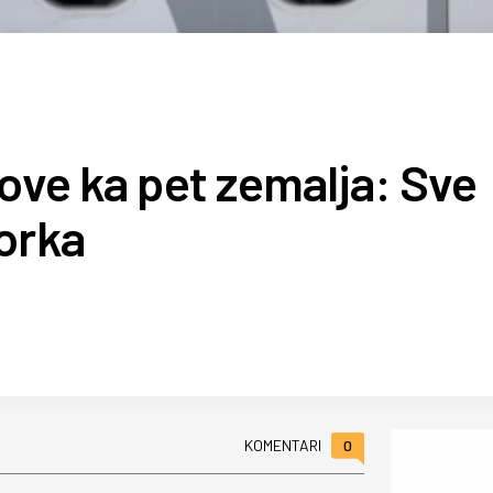
tove ka pet zemalja: Sve
orka
0
KOMENTARI