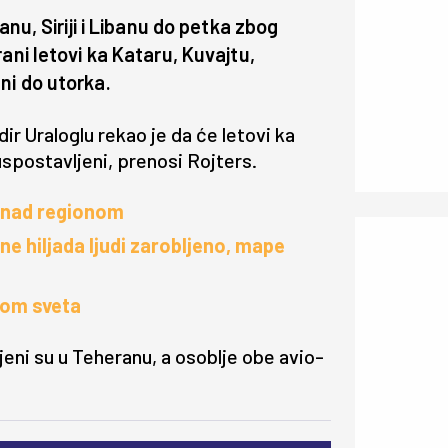
anu, Siriji i Libanu do petka zbog
ani letovi ka Kataru, Kuvajtu,
ni do utorka.
ir Uraloglu rekao je da će letovi ka
uspostavljeni, prenosi Rojters.
o nad regionom
e hiljada ljudi zarobljeno, mape
rom sveta
ljeni su u Teheranu, a osoblje obe avio-