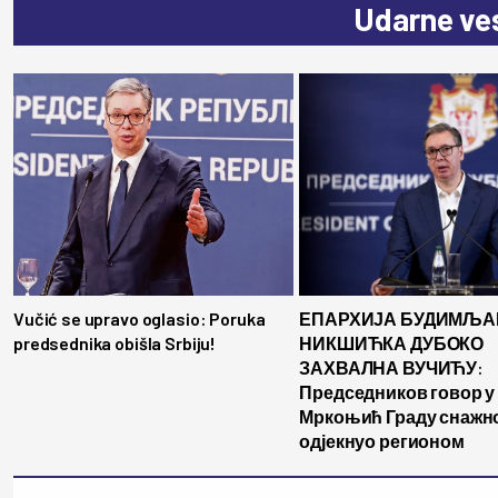
Udarne ves
Vučić se upravo oglasio: Poruka
ЕПАРХИЈА БУДИМЉА
predsednika obišla Srbiju!
НИКШИЋКА ДУБОКО
ЗАХВАЛНА ВУЧИЋУ:
Председников говор у
Мркоњић Граду снажн
одјекнуо регионом