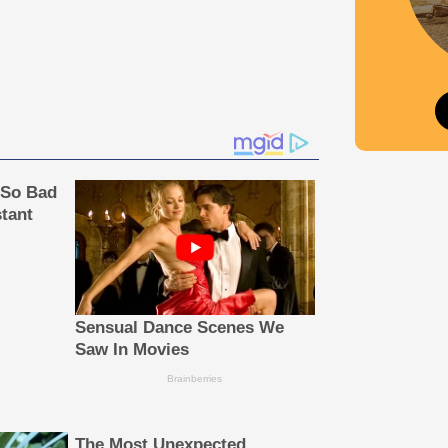
 So Bad
tant
Sensual Dance Scenes We
Saw In Movies
Brainberries
The Most Unexpected