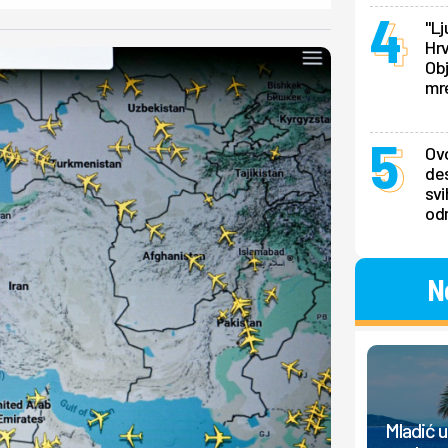
"Lj
Hrv
Obj
mr
Ovo
des
svi
odm
N
Mladić 