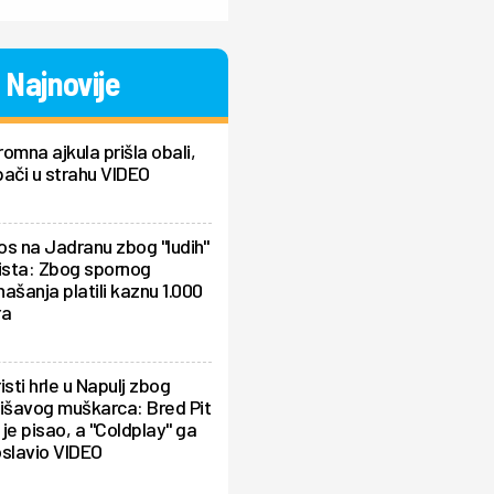
Najnovije
omna ajkula prišla obali,
ači u strahu VIDEO
s na Jadranu zbog "ludih"
ista: Zbog spornog
ašanja platili kaznu 1.000
ra
isti hrle u Napulj zbog
išavog muškarca: Bred Pit
je pisao, a "Coldplay" ga
oslavio VIDEO