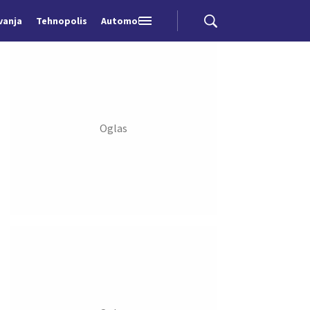
vanja
Tehnopolis
Automobili