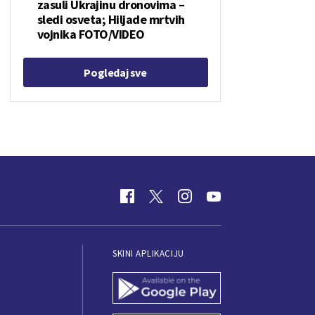
zasuli Ukrajinu dronovima –
sledi osveta; Hiljade mrtvih
vojnika FOTO/VIDEO
Pogledaj sve
SKINI APLIKACIJU