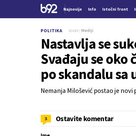
Najnovije
Info
Istočni front
Nova vest
Izvor:
Mediji
POLITIKA
Nastavlja se su
Svađaju se oko č
po skandalu sa 
Nemanja Milošević postao je novi
Ostavite komentar
3
Ime