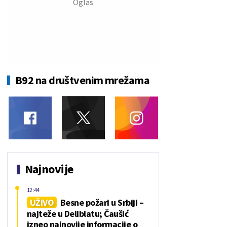
B92 na društvenim mrežama
Najnovije
12:44
UŽIVO
Besne požari u Srbiji –
najteže u Deliblatu; Čaušić
izneo najnovije informacije o