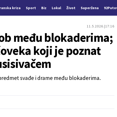
Iranska kriza
Sport
Biz
Lokal
Život
Superžena
92Puto
11.5.2026.
17:16
kob među blokaderima;
oveka koji je poznat
usisivačem
 predmet svađe i drame među blokaderima.