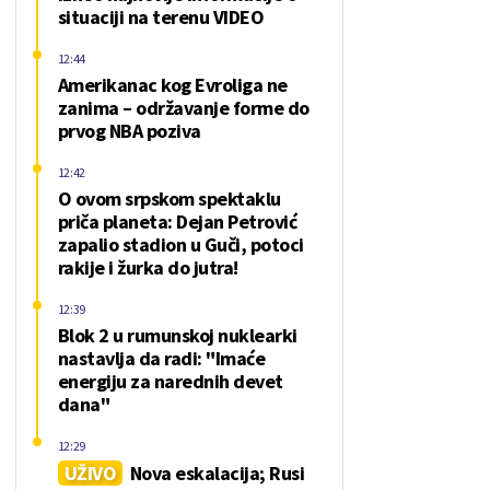
situaciji na terenu VIDEO
12:44
Amerikanac kog Evroliga ne
zanima – održavanje forme do
prvog NBA poziva
12:42
O ovom srpskom spektaklu
priča planeta: Dejan Petrović
zapalio stadion u Guči, potoci
rakije i žurka do jutra!
12:39
Blok 2 u rumunskoj nuklearki
nastavlja da radi: "Imaće
energiju za narednih devet
dana"
12:29
UŽIVO
Nova eskalacija; Rusi