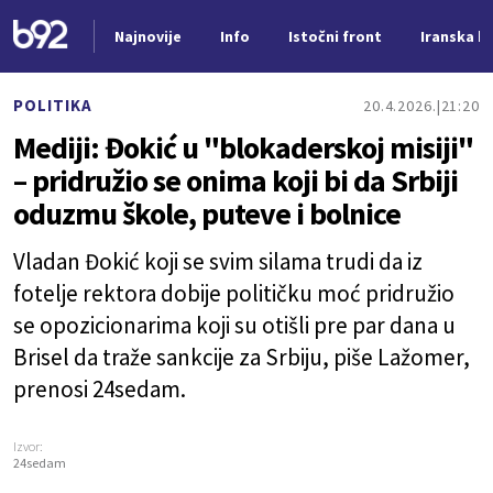
Najnovije
Info
Istočni front
Iranska kr
Nova vest
POLITIKA
20.4.2026.
21:20
Mediji: Đokić u "blokaderskoj misiji"
– pridružio se onima koji bi da Srbiji
oduzmu škole, puteve i bolnice
Vladan Đokić koji se svim silama trudi da iz
fotelje rektora dobije političku moć pridružio
se opozicionarima koji su otišli pre par dana u
Brisel da traže sankcije za Srbiju, piše Lažomer,
prenosi 24sedam.
Izvor:
24sedam