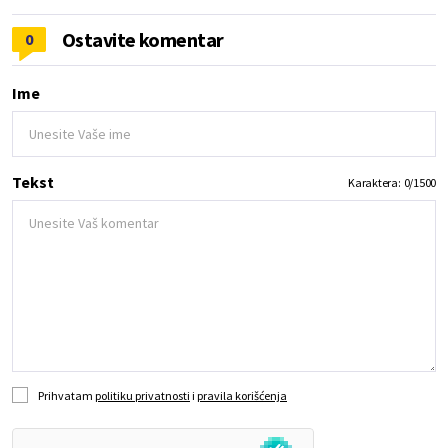
Ostavite komentar
0
Ime
Tekst
Karaktera:
0
/
1500
Prihvatam
politiku privatnosti
i
pravila korišćenja