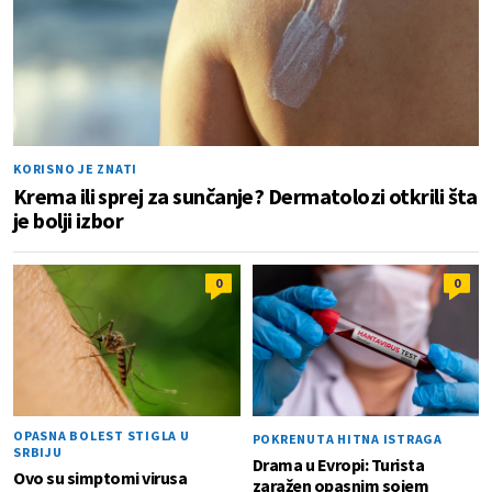
KORISNO JE ZNATI
Krema ili sprej za sunčanje? Dermatolozi otkrili šta
je bolji izbor
0
0
OPASNA BOLEST STIGLA U
POKRENUTA HITNA ISTRAGA
SRBIJU
Drama u Evropi: Turista
Ovo su simptomi virusa
zaražen opasnim sojem