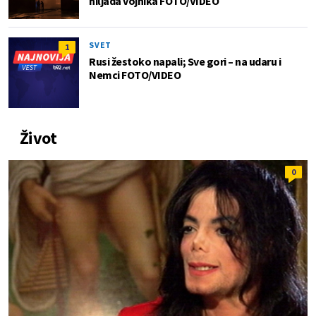
hiljada vojnika FOTO/VIDEO
SVET
1
Rusi žestoko napali; Sve gori – na udaru i
Nemci FOTO/VIDEO
Život
0