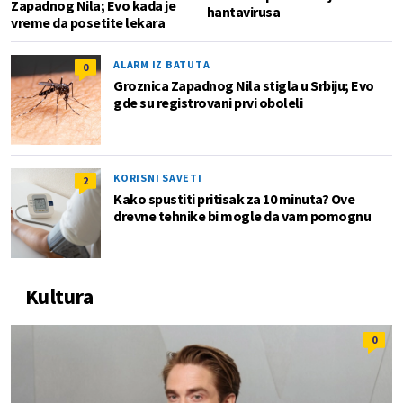
Zapadnog Nila; Evo kada je
hantavirusa
vreme da posetite lekara
ALARM IZ BATUTA
0
Groznica Zapadnog Nila stigla u Srbiju; Evo
gde su registrovani prvi oboleli
KORISNI SAVETI
2
Kako spustiti pritisak za 10 minuta? Ove
drevne tehnike bi mogle da vam pomognu
Kultura
0