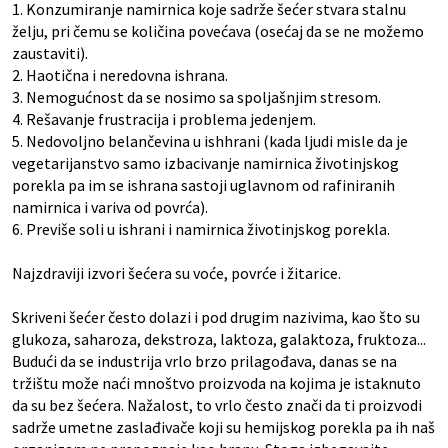
1. Konzumiranje namirnica koje sadrže šećer stvara stalnu
želju, pri čemu se količina povećava (osećaj da se ne možemo
zaustaviti).
2. Haotična i neredovna ishrana.
3. Nemogućnost da se nosimo sa spoljašnjim stresom.
4. Rešavanje frustracija i problema jedenjem.
5. Nedovoljno belančevina u ishhrani (kada ljudi misle da je
vegetarijanstvo samo izbacivanje namirnica životinjskog
porekla pa im se ishrana sastoji uglavnom od rafiniranih
namirnica i variva od povrća).
6. Previše soli u ishrani i namirnica životinjskog porekla.
Najzdraviji izvori šećera su voće, povrće i žitarice.
Skriveni šećer često dolazi i pod drugim nazivima, kao što su
glukoza, saharoza, dekstroza, laktoza, galaktoza, fruktoza...
Budući da se industrija vrlo brzo prilagođava, danas se na
tržištu može naći mnoštvo proizvoda na kojima je istaknuto
da su bez šećera. Nažalost, to vrlo često znači da ti proizvodi
sadrže umetne zaslađivače koji su hemijskog porekla pa ih naš