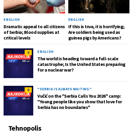
ENGLISH
ENGLISH
Dramatic appeal to all citizens
If this is true, it is horrifying;
of Serbia; Blood supplies at
Are soldiers being used as
critical levels
guinea pigs by Americans?
ENGLISH
0
The world is heading toward a full-scale
catastrophe; Is the United States preparing
for a nuclear war?
"SERBIA IS ALWAYS WAITING"
0
Vučić on the "Serbia Calls You 2026" camp:
"Young people like you show that love for
Serbia has no boundaries"
Tehnopolis