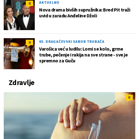
AKTUELNO
0
Nova drama bivših supružnika: Bred Pit traži
uvid u zaradu Anđeline Džoli
65. DRAGAČEVSKI SABOR TRUBAČA
0
Varošica već u ludilu: Lomi se kolo, grme
trube, pečenje i rakija na sve strane - sve je
spremno za Guču
Zdravlje
0