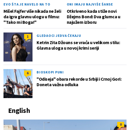
EVO ŠTA JE NAVELO NA TO
ONI IMAJU NAJVIŠE ŠANSE
Mišel Fajfer više nikada ne želi
Otkriveno kada stiže novi
da igra glavnu ulogu u filmu:
Džejms Bond: Dva glumca u
"Tako mi Boga!"
najužem izboru
GLEDAOCI JEDVA ČEKAJU
1
Ketrin Zita Džouns se vraća u velikom stilu:
Glavna uloga u novoj krimi seriji
BIOSKOPI PUNI
6
"Odiseja" obara rekorde u Srbiji i Crnoj Gori:
Doneta važna odluka
English
0