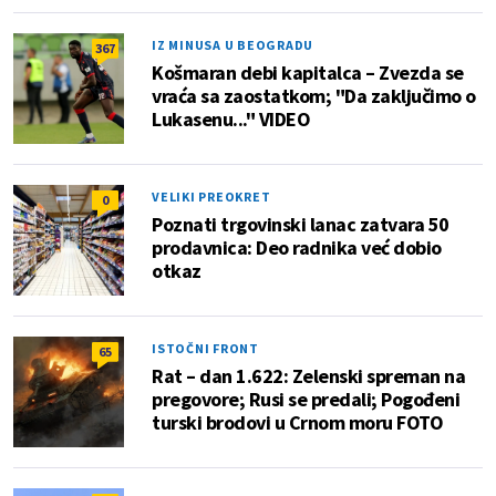
IZ MINUSA U BEOGRADU
367
Košmaran debi kapitalca – Zvezda se
vraća sa zaostatkom; "Da zaključimo o
Lukasenu..." VIDEO
VELIKI PREOKRET
0
Poznati trgovinski lanac zatvara 50
prodavnica: Deo radnika već dobio
otkaz
ISTOČNI FRONT
65
Rat – dan 1.622: Zelenski spreman na
pregovore; Rusi se predali; Pogođeni
turski brodovi u Crnom moru FOTO