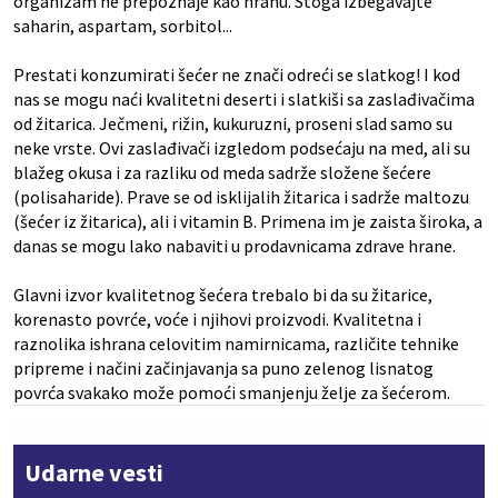
organizam ne prepoznaje kao hranu. Stoga izbegavajte
saharin, aspartam, sorbitol...
Prestati konzumirati šećer ne znači odreći se slatkog! I kod
nas se mogu naći kvalitetni deserti i slatkiši sa zaslađivačima
od žitarica. Ječmeni, rižin, kukuruzni, proseni slad samo su
neke vrste. Ovi zaslađivači izgledom podsećaju na med, ali su
blažeg okusa i za razliku od meda sadrže složene šećere
(polisaharide). Prave se od isklijalih žitarica i sadrže maltozu
(šećer iz žitarica), ali i vitamin B. Primena im je zaista široka, a
danas se mogu lako nabaviti u prodavnicama zdrave hrane.
Glavni izvor kvalitetnog šećera trebalo bi da su žitarice,
korenasto povrće, voće i njihovi proizvodi. Kvalitetna i
raznolika ishrana celovitim namirnicama, različite tehnike
pripreme i načini začinjavanja sa puno zelenog lisnatog
povrća svakako može pomoći smanjenju želje za šećerom.
Udarne vesti