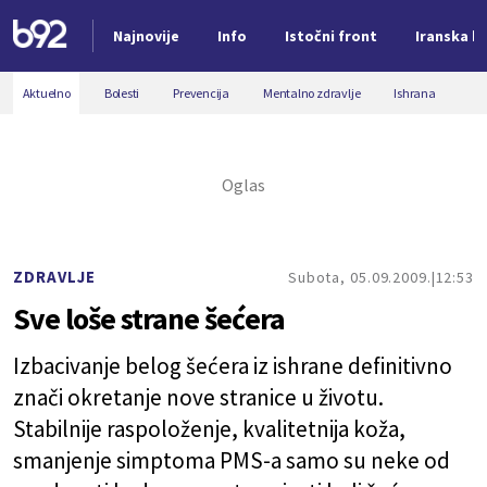
Najnovije
Info
Istočni front
Iranska kr
Nova vest
Aktuelno
Bolesti
Prevencija
Mentalno zdravlje
Ishrana
ZDRAVLJE
Subota, 05.09.2009.
12:53
Sve loše strane šećera
Izbacivanje belog šećera iz ishrane definitivno
znači okretanje nove stranice u životu.
Stabilnije raspoloženje, kvalitetnija koža,
smanjenje simptoma PMS-a samo su neke od