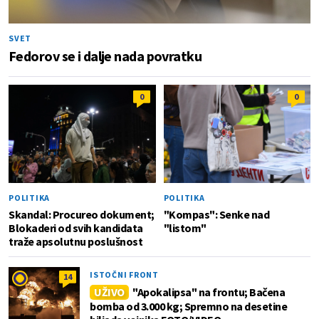
SVET
Fedorov se i dalje nada povratku
0
0
POLITIKA
POLITIKA
Skandal: Procureo dokument;
"Kompas": Senke nad
Blokaderi od svih kandidata
"listom"
traže apsolutnu poslušnost
ISTOČNI FRONT
14
UŽIVO
"Apokalipsa" na frontu; Bačena
bomba od 3.000 kg; Spremno na desetine