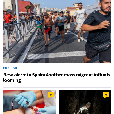
ENGLISH
New alarm in Spain: Another mass migrant influx is
looming
0
0