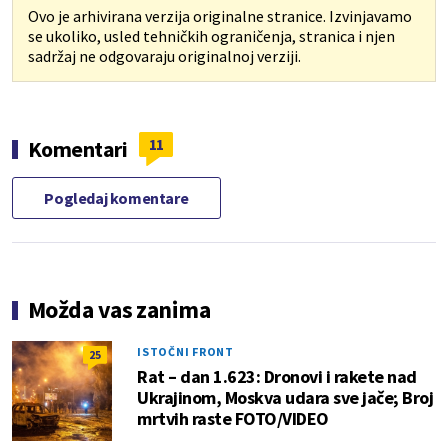
Ovo je arhivirana verzija originalne stranice. Izvinjavamo
se ukoliko, usled tehničkih ograničenja, stranica i njen
sadržaj ne odgovaraju originalnoj verziji.
11
Komentari
Pogledaj komentare
Možda vas zanima
ISTOČNI FRONT
25
Rat – dan 1.623: Dronovi i rakete nad
Ukrajinom, Moskva udara sve jače; Broj
mrtvih raste FOTO/VIDEO