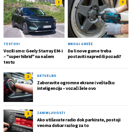
1
3
TESTOVI
MNOGI GREŠE
Vozili smo: Geely Starray EM-i
Da li nove gume treba
– "super hibrid" na našem
postaviti napred ili pozadi?
testu
AKTUELNO
2
Zaboravite ogromne ekrane i veštačku
inteligenciju – vozači žele ovo
ZANIMLJIVOSTI
3
Ako utišavate radio dok parkirate, postoji
veoma dobar razlog za to