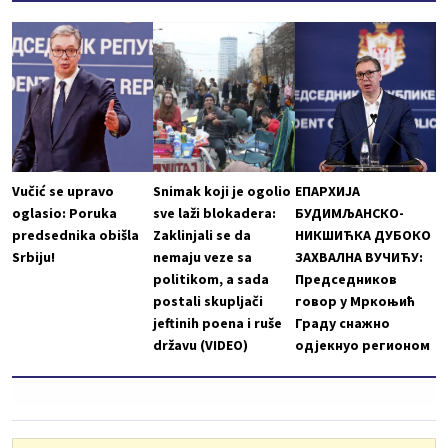
Vučić se upravo
Snimak koji je ogolio
ЕПАРХИЈА
oglasio: Poruka
sve laži blokadera:
БУДИМЉАНСКО-
predsednika obišla
Zaklinjali se da
НИКШИЋКА ДУБОКО
Srbiju!
nemaju veze sa
ЗАХВАЛНА ВУЧИЋУ:
politikom, a sada
Председников
postali skupljači
говор у Мркоњић
jeftinih poena i ruše
Граду снажно
državu (VIDEO)
одјекнуо регионом