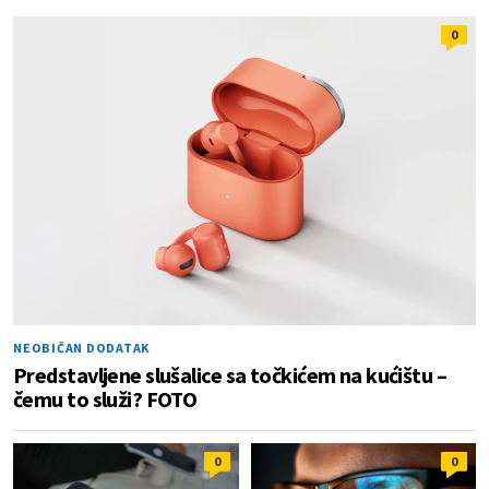
0
NEOBIČAN DODATAK
Predstavljene slušalice sa točkićem na kućištu –
čemu to služi? FOTO
0
0