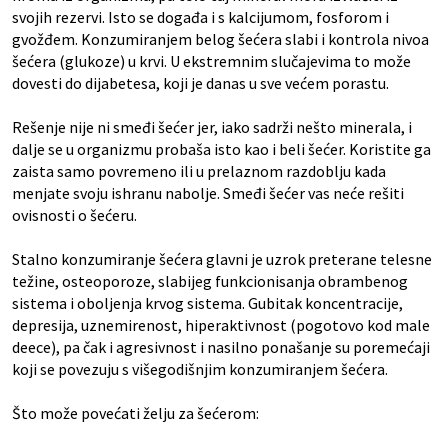
svojih rezervi. Isto se događa i s kalcijumom, fosforom i
gvožđem. Konzumiranjem belog šećera slabi i kontrola nivoa
šećera (glukoze) u krvi. U ekstremnim slučajevima to može
dovesti do dijabetesa, koji je danas u sve većem porastu.
Rešenje nije ni smeđi šećer jer, iako sadrži nešto minerala, i
dalje se u organizmu probaša isto kao i beli šećer. Koristite ga
zaista samo povremeno ili u prelaznom razdoblju kada
menjate svoju ishranu nabolje. Smeđi šećer vas neće rešiti
ovisnosti o šećeru.
Stalno konzumiranje šećera glavni je uzrok preterane telesne
težine, osteoporoze, slabijeg funkcionisanja obrambenog
sistema i oboljenja krvog sistema. Gubitak koncentracije,
depresija, uznemirenost, hiperaktivnost (pogotovo kod male
deece), pa čak i agresivnost i nasilno ponašanje su poremećaji
koji se povezuju s višegodišnjim konzumiranjem šećera.
Što može povećati želju za šećerom: