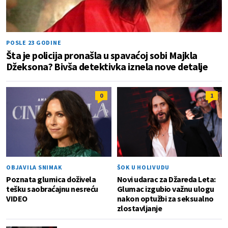
POSLE 23 GODINE
Šta je policija pronašla u spavaćoj sobi Majkla
Džeksona? Bivša detektivka iznela nove detalje
0
1
OBJAVILA SNIMAK
ŠOK U HOLIVUDU
Poznata glumica doživela
Novi udarac za Džareda Leta:
tešku saobraćajnu nesreću
Glumac izgubio važnu ulogu
VIDEO
nakon optužbi za seksualno
zlostavljanje