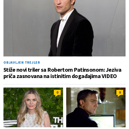
OBJAVLJEN TREJLER
Stiže novi triler sa Robertom Patinsonom: Jeziva
priča zasnovana na istinitim događajima VIDEO
0
0