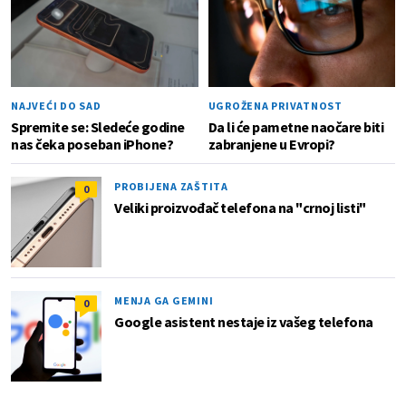
NAJVEĆI DO SAD
UGROŽENA PRIVATNOST
Spremite se: Sledeće godine
Da li će pametne naočare biti
nas čeka poseban iPhone?
zabranjene u Evropi?
PROBIJENA ZAŠTITA
0
Veliki proizvođač telefona na "crnoj listi"
MENJA GA GEMINI
0
Google asistent nestaje iz vašeg telefona