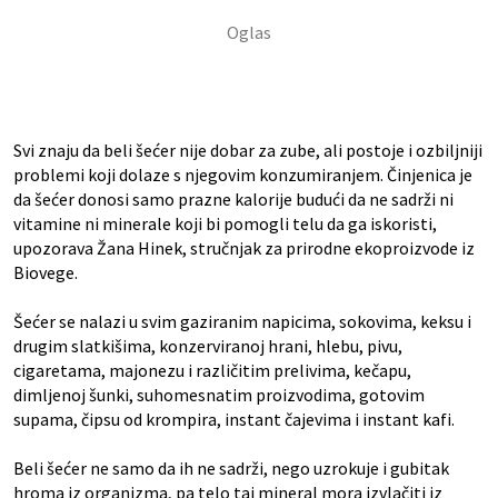
Svi znaju da beli šećer nije dobar za zube, ali postoje i ozbiljniji
problemi koji dolaze s njegovim konzumiranjem. Činjenica je
da šećer donosi samo prazne kalorije budući da ne sadrži ni
vitamine ni minerale koji bi pomogli telu da ga iskoristi,
upozorava Žana Hinek, stručnjak za prirodne ekoproizvode iz
Biovege.
Šećer se nalazi u svim gaziranim napicima, sokovima, keksu i
drugim slatkišima, konzerviranoj hrani, hlebu, pivu,
cigaretama, majonezu i različitim prelivima, kečapu,
dimljenoj šunki, suhomesnatim proizvodima, gotovim
supama, čipsu od krompira, instant čajevima i instant kafi.
Beli šećer ne samo da ih ne sadrži, nego uzrokuje i gubitak
hroma iz organizma, pa telo taj mineral mora izvlačiti iz