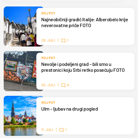
MOJ PUT
Najneobičniji gradić Italije: Alberobelo krije
neverovatne priče FOTO
29. JULI
1
MOJ PUT
Nevolje i podeljeni grad – bili smo u
prestonici koju Srbi retko posećuju FOTO
25. JULI
0
MOJ PUT
Ulm - ljubav na drugi pogled
11. JULI
1