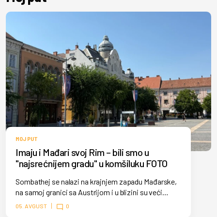
MOJ PUT
Imaju i Mađari svoj Rim – bili smo u
"najsrećnijem gradu" u komšiluku FOTO
Sombathej se nalazi na krajnjem zapadu Mađarske,
na samoj granici sa Austrijom i u blizini su veći
gradovi poput Beča, Graca, Bratislave.
05. AVGUST
0