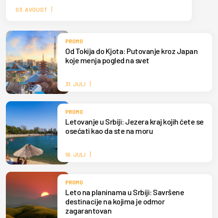
ovih dana beleži veliki broj posetilaca koji osveženje
03. AVGUST
od letnjih vrućina pronalaze na olimpijskoj planini,
gde su temperature i do 10 stepeni niže.
PROMO
Od Tokija do Kjota: Putovanje kroz Japan
koje menja pogled na svet
31. JULI
PROMO
Letovanje u Srbiji: Jezera kraj kojih ćete se
osećati kao da ste na moru
16. JULI
PROMO
Leto na planinama u Srbiji: Savršene
destinacije na kojima je odmor
zagarantovan