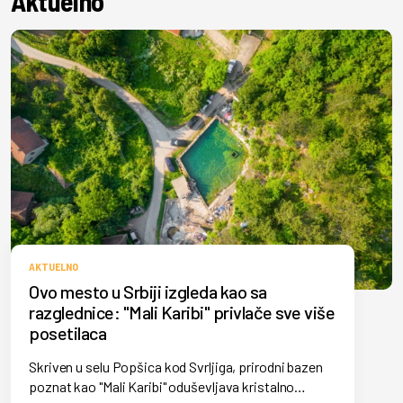
Aktuelno
AKTUELNO
Ovo mesto u Srbiji izgleda kao sa
razglednice: "Mali Karibi" privlače sve više
posetilaca
Skriven u selu Popšica kod Svrljiga, prirodni bazen
poznat kao "Mali Karibi" oduševljava kristalno