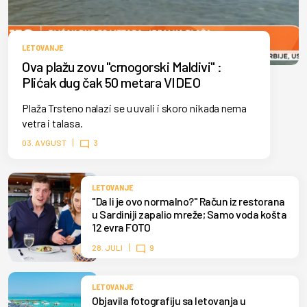
LETOVANJE
Ova plažu zovu "crnogorski Maldivi" :
Plićak dug čak 50 metara VIDEO
Plaža Trsteno nalazi se u uvali i skoro nikada nema
vetra i talasa.
03. AVGUST
3
LETOVANJE
"Da li je ovo normalno?" Račun iz restorana
u Sardiniji zapalio mreže; Samo voda košta
12 evra FOTO
28. JULI
9
LETOVANJE
Objavila fotografiju sa letovanja u