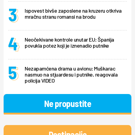
Ispovest bivše zaposlene na kruzeru otkriva
mračnu stranu romansi na brodu
Neočekivane kontrole unutar EU; Španija
povukla potez koji je iznenadio putnike
Nezapamćena drama u avionu; Muškarac
nasrnuo na stjuardesu i putnike, reagovala
policija VIDEO
Ne propustite
Destinacije