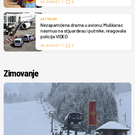
08. AVGUST
6
AKTUELNO
Nezapamćena drama u avionu; Muškarac
nasrnuo na stjuardesu i putnike, reagovala
policija VIDEO
08. AVGUST
2
Zimovanje