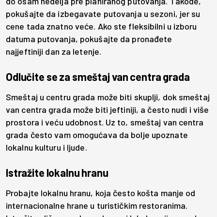
do osam nedelja pre planiranog putovanja. Takođe,
pokušajte da izbegavate putovanja u sezoni, jer su
cene tada znatno veće. Ako ste fleksibilni u izboru
datuma putovanja, pokušajte da pronađete
najjeftiniji dan za letenje.
Odlučite se za smeštaj van centra grada
Smeštaj u centru grada može biti skuplji, dok smeštaj
van centra grada može biti jeftiniji, a često nudi i više
prostora i veću udobnost. Uz to, smeštaj van centra
grada često vam omogućava da bolje upoznate
lokalnu kulturu i ljude.
Istražite lokalnu hranu
Probajte lokalnu hranu, koja često košta manje od
internacionalne hrane u turističkim restoranima.