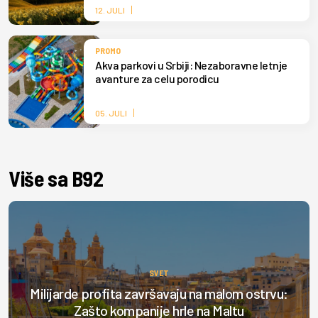
12. JULI
PROMO
Akva parkovi u Srbiji: Nezaboravne letnje
avanture za celu porodicu
05. JULI
Više sa B92
SVET
Milijarde profita završavaju na malom ostrvu:
Zašto kompanije hrle na Maltu