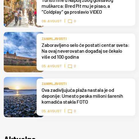
muškarca: Bred Pit mu je pisao, a
"Coldplay" ga proslavio VIDEO
06. AVGUST
0
ZANIMLJIVOSTI
Zaboravljeno selo će postati centar sveta:
Na ovaj neverovatan događaj se čekalo
više od 100 godina
05. AVGUST
0
ZANIMLJIVOSTI
Ova zadivljujuća plaža nastala je od
deponije: Umesto peska milioni šarenih
komadića stakla FOTO
05. AVGUST
0