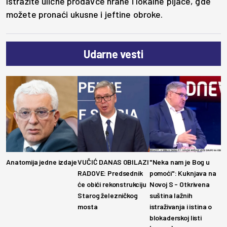
Istražite ulične prodavce hrane i lokalne pijace, gde
možete pronaći ukusne i jeftine obroke.
Udarne vesti
Anatomija jedne izdaje
VUČIĆ DANAS OBILAZI
"Neka nam je Bog u
RADOVE: Predsednik
pomoći": Kuknjava na
će obići rekonstrukciju
Novoj S - Otkrivena
Starog železničkog
suština lažnih
mosta
istraživanja i istina o
blokaderskoj listi