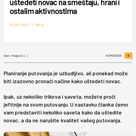
uštedeti novac na smeštaju, hrani i
ostalim aktivnostima
03.05.2023.
09:12
4
Izvor:
Kragović J.
KOMENTARI
Planiranje putovanja je uzbudljivo, ali ponekad može
biti izazovno pronaći načine kako uštedeti novac.
Ipak, uz nekoliko trikova i saveta, možete proći
jeftinije na svom putovanju. U nastavku članka ćemo
vam predstaviti nekoliko saveta kako da uštedite
novac, a da ne narušite kvalitet vašeg putovanja.