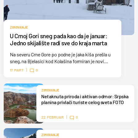
ZIMOVANJE
U Crnoj Gori sneg pada kao da je januar:
Jedno skijalište radi sve do kraja marta
Na severu Crne Gore po podne je jaka kiša prešla u
sneg, na Bjelasici kod Kolašina formiran je novi
snežni pokrivač. Skijaši mogu duže da uživaju u
17. MART
0
zimskim sportovima.
ZIMOVANJE
Netaknuta priroda i aktivan odmor: Srpska
planina privlači turiste celog sveta FOTO
22. FEBRUAR
0
ZIMOVANJE