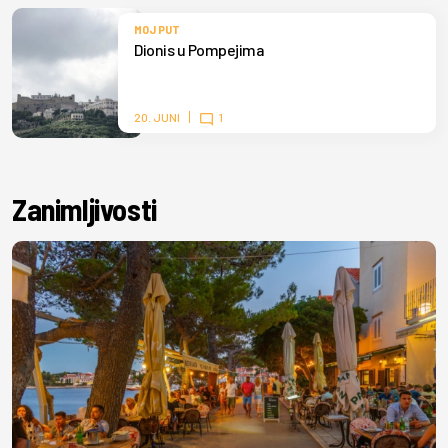
MOJ PUT
Dionis u Pompejima
20. JUNI
1
Zanimljivosti