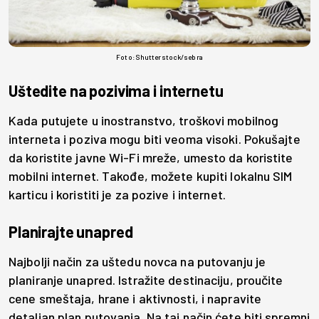
Foto: Shutterstock/sebra
Uštedite na pozivima i internetu
Kada putujete u inostranstvo, troškovi mobilnog
interneta i poziva mogu biti veoma visoki. Pokušajte
da koristite javne Wi-Fi mreže, umesto da koristite
mobilni internet. Takođe, možete kupiti lokalnu SIM
karticu i koristiti je za pozive i internet.
Planirajte unapred
Najbolji način za uštedu novca na putovanju je
planiranje unapred. Istražite destinaciju, proučite
cene smeštaja, hrane i aktivnosti, i napravite
detaljan plan putovanja. Na taj način ćete biti spremni