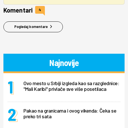
Komentari
4
Pogledaj komentare
Najnovije
Ovo mesto u Srbiji izgleda kao sa razglednice:
"Mali Karibi" privlače sve više posetilaca
Pakao na granicama i ovog vikenda: Čeka se
preko tri sata