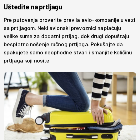
Uštedite na prtljagu
Pre putovanja proverite pravila avio-kompanije u vezi
sa prtljagom. Neki avionski prevoznici naplaćuju
velike sume za dodatni prtljag, dok drugi dopuštaju
besplatno nošenje ručnog prtljaga. Pokušajte da
spakujete samo neophodne stvari i smanjite količinu
prtljaga koji nosite.