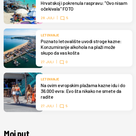
Hrvatskoj i pokrenula raspravu: "Ovo nisam
očekivala" FOTO
28. JULI
5
LETOVANJE
Poznato letovalište uvodi stroge kazne:
Konzumiranje alkohola na plaži može
skupo da vas košta
27. JULI
0
LETOVANJE
Na ovim evropskim plažama kazne idu i do
36.000 evra: Evo šta nikako ne smete da
radite
27. JULI
5
Moj put