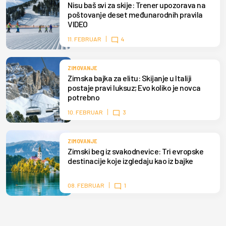
Nisu baš svi za skije: Trener upozorava na
poštovanje deset međunarodnih pravila
VIDEO
11. FEBRUAR
4
ZIMOVANJE
Zimska bajka za elitu: Skijanje u Italiji
postaje pravi luksuz; Evo koliko je novca
potrebno
10. FEBRUAR
3
ZIMOVANJE
Zimski beg iz svakodnevice: Tri evropske
destinacije koje izgledaju kao iz bajke
08. FEBRUAR
1