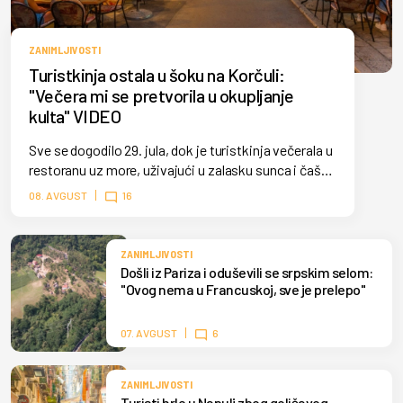
ZANIMLJIVOSTI
Turistkinja ostala u šoku na Korčuli:
"Večera mi se pretvorila u okupljanje
kulta" VIDEO
Sve se dogodilo 29. jula, dok je turistkinja večerala u
restoranu uz more, uživajući u zalasku sunca i čaši
vina. Međutim, mirnu atmosferu iznenada je
08. AVGUST
16
prekinula tradicionalna procesija koja je prošla
uskom ulicom pored.
ZANIMLJIVOSTI
Došli iz Pariza i oduševili se srpskim selom:
"Ovog nema u Francuskoj, sve je prelepo"
07. AVGUST
6
ZANIMLJIVOSTI
Turisti hrle u Napulj zbog golišavog