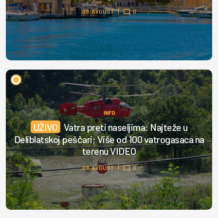
09. AVGUST
0
INFO
UŽIVO
Vatra preti naseljima: Najteže u
Deliblatskoj peščari; Više od 100 vatrogasaca na
terenu VIDEO
09. AVGUST
0