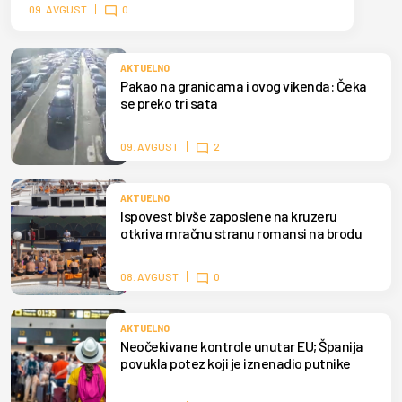
čistom tirkiznom vodom, termalnim izvorom i
09. AVGUST
0
netaknutom prirodom.
AKTUELNO
Pakao na granicama i ovog vikenda: Čeka
se preko tri sata
09. AVGUST
2
AKTUELNO
Ispovest bivše zaposlene na kruzeru
otkriva mračnu stranu romansi na brodu
08. AVGUST
0
AKTUELNO
Neočekivane kontrole unutar EU; Španija
povukla potez koji je iznenadio putnike