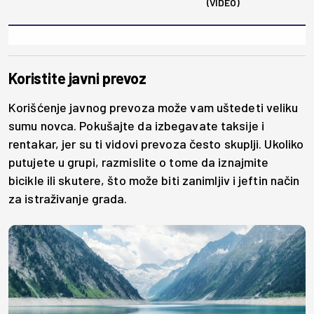
(VIDEO)
Koristite javni prevoz
Korišćenje javnog prevoza može vam uštedeti veliku
sumu novca. Pokušajte da izbegavate taksije i
rentakar, jer su ti vidovi prevoza često skuplji. Ukoliko
putujete u grupi, razmislite o tome da iznajmite
bicikle ili skutere, što može biti zanimljiv i jeftin način
za istraživanje grada.