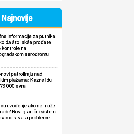
Najnovije
ne informacije za putnike:
ko da što lakše prođete
 kontrole na
ogradskom aerodromu
novi patroliraju nad
čkim plažama: Kazne idu
 73.000 evra
mu uvođenje ako ne može
radi? Novi granični sistem
 samo stvara probleme