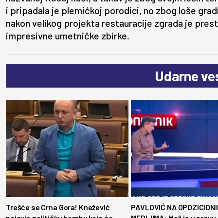
i pripadala je plemićkoj porodici, no zbog loše gra
nakon velikog projekta restauracije zgrada je prest
impresivne umetničke zbirke.
Udarne ves
Trešće se Crna Gora! Knežević
PAVLOVIĆ NA OPOZICION
najavio političku bombu koja će
MEDIJIMA: Mali je u pravu