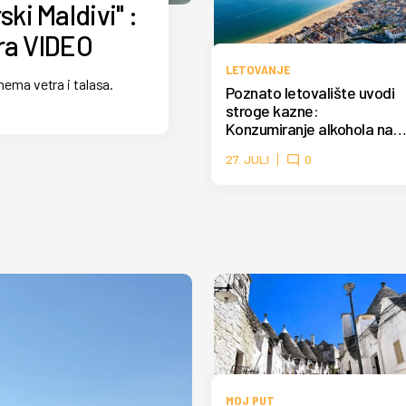
ki Maldivi" :
ra VIDEO
LETOVANJE
 nema vetra i talasa.
Poznato letovalište uvodi
stroge kazne:
Konzumiranje alkohola na
plaži može skupo da vas
27. JULI
0
košta
MOJ PUT