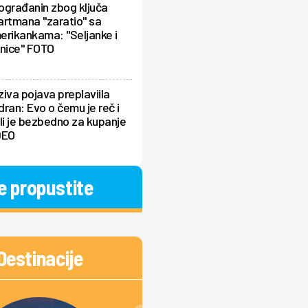
ograđanin zbog ključa
artmana "zaratio" sa
erikankama: "Seljanke i
dnice" FOTO
iva pojava preplaviila
ran: Evo o čemu je reč i
li je bezbedno za kupanje
DEO
e propustite
Destinacije