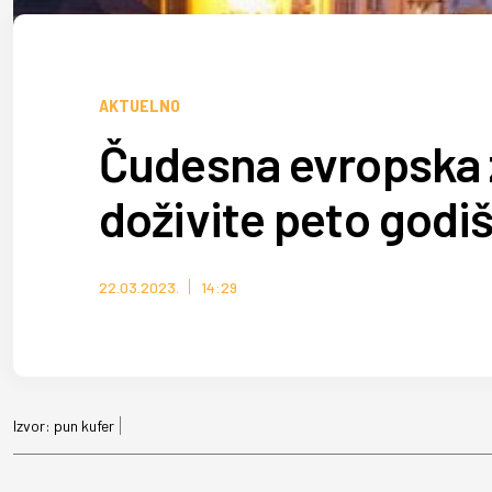
AKTUELNO
Čudesna evropska z
doživite peto godi
22.03.2023.
14:29
Izvor:
pun kufer