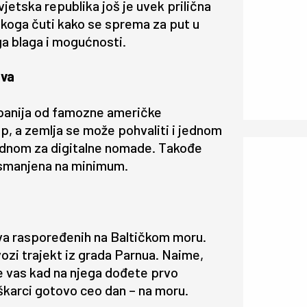
etska republika još je uvek prilična
koga čuti kako se sprema za put u
oga blaga i mogućnosti.
ava
mpanija od famozne američke
ajp, a zemlja se može pohvaliti i jednom
ogodnom za digitalne nomade. Takođe
e smanjena na minimum.
trva raspoređenih na Baltičkom moru.
vozi trajekt iz grada Parnua. Naime,
e vas kad na njega dođete prvo
uškarci gotovo ceo dan – na moru.