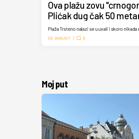
Ova plažu zovu "crnogors
Plićak dug čak 50 meta
Plaža Trsteno nalazi se u uvali i skoro nikada
03. AVGUST
3
Moj put