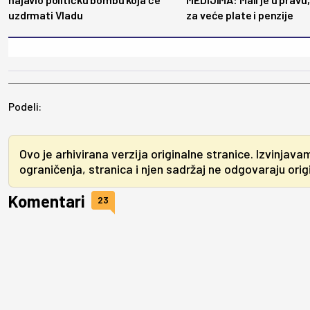
uzdrmati Vladu
za veće plate i penzije
Podeli:
Ovo je arhivirana verzija originalne stranice. Izvinjava
ograničenja, stranica i njen sadržaj ne odgovaraju origin
Komentari
23