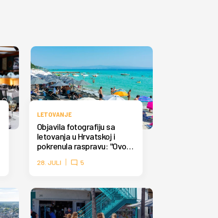
LETOVANJE
Objavila fotografiju sa
letovanja u Hrvatskoj i
pokrenula raspravu: "Ovo
nisam očekivala" FOTO
28. JULI
5