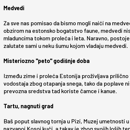
Medvedi
Za sve nas pomisao da bismo mogli naići na medved
obzirom na estonsko bogatstvo faune, medvedi nisu
mladuncima tokom proleća i leta. Naravno, postoje i
zalutate sami u neku šumu kojom vladaju medvedi.
Misteriozno "peto" godišnje doba
Između zime i proleća Estonija proživljava prilično
vodostaja zbog otapanja snega, tako da poplave ni
prevozna sredstva tad koriste čamce i kanue.
Tartu, nagnuti grad
Baš poput slavnog tornja u Pizi, Muzej umetnosti 
nazvanoj Kosoj kući, a takav je zbog svojih loših te