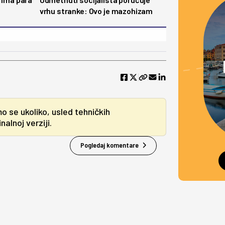
vrhu stranke: Ovo je mazohizam
mo se ukoliko, usled tehničkih
alnoj verziji.
Pogledaj komentare