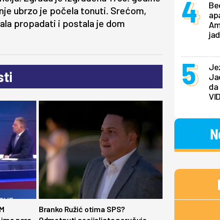
Be
dnje ubrzo je počela tonuti. Srećom,
ap
ala propadati i postala je dom
Am
ja
Jez
ti
Jad
da 
VI
N
IM
Branko Ružić otima SPS?
, ima para
Odmetnuti socijalista poručuje