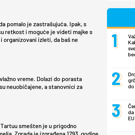
a pomalo je zastrašujuća. Ipak, s
 retkost i moguće je videti majke s
Važ
 organizovani izleti, da baš ne
Ka
sve
be
Dro
 vlažno vreme. Dolazi do porasta
gr
su neuobičajene, a stanovnici za
do
Če
da 
EU
u Tartuu smešten je u prigodno
melja. Zgrada je izgrađena 1793. godine