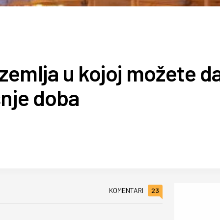
emlja u kojoj možete d
šnje doba
23
KOMENTARI