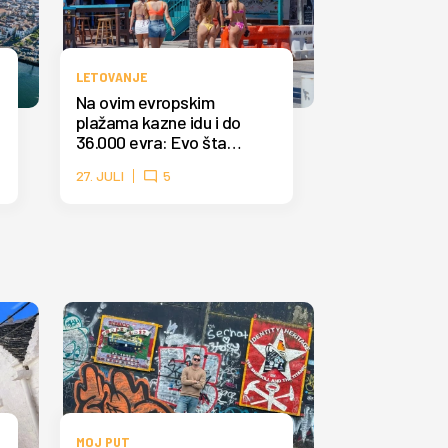
LETOVANJE
Na ovim evropskim
plažama kazne idu i do
36.000 evra: Evo šta
nikako ne smete da radite
27. JULI
5
MOJ PUT