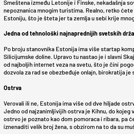
Smeštena između Letonije i Finske, nekadašnja sovj
nepoznanica mnogim turistima. Realno, retko ćete 
Estoniju, što je šteta jer ta zemlja u sebi krije mn
Jedna od tehnološki najnaprednijih svetskih drž
Po broju stanovnika Estonija ima više startap ko
Silicijumske doline. Upravo tu nastao je i slavni Sk
od najboljih internet veza na svetu, što je čini p
dozvola za rad se obezbeđuje onlajn, birokratija j
Ostrva
Verovali ili ne, Estonija ima više od dve hiljade os
Jedno od najzanimljivijih ostrva je Kihnu, do kojeg 
ostrvo je poznato kao dom pomoraca i ribara, pa ć
iznenaditi velik broj žena, s obzirom na to da su m