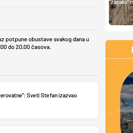
"zapalio" 
, uz potpune obustave svakog dana u
4.00 do 20.00 časova.
verovatne": Sveti Stefan izazvao