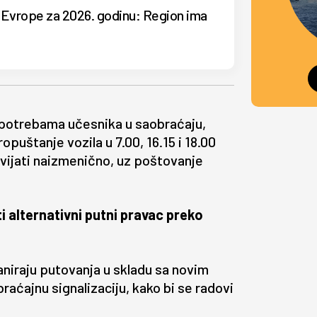
ža Evrope za 2026. godinu: Region ima
 potrebama učesnika u saobraćaju,
puštanje vozila u 7.00, 16.15 i 18.00
vijati naizmenično, uz poštovanje
i alternativni putni pravac preko
aniraju putovanja u skladu sa novim
raćajnu signalizaciju, kako bi se radovi