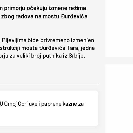
om primorju očekuju izmene režima
a zbog radova na mostu Đurđevića
 Pljevljima biće privremeno izmenjen
nstrukciji mosta Đurđevića Tara, jedne
u za veliki broj putnika iz Srbije.
 Crnoj Gori uveli paprene kazne za