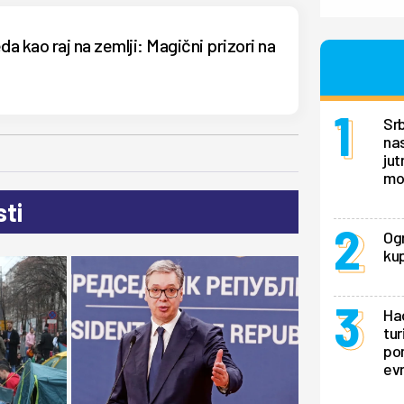
da kao raj na zemlji: Magični prizori na
Srb
nas
jut
mo
ti
Ogr
kup
Hao
tur
pon
ev