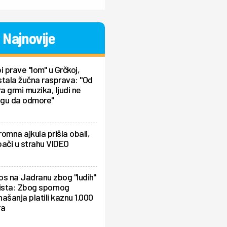
Najnovije
i prave "lom" u Grčkoj,
tala žučna rasprava: "Od
ra grmi muzika, ljudi ne
gu da odmore"
omna ajkula prišla obali,
ači u strahu VIDEO
s na Jadranu zbog "ludih"
ista: Zbog spornog
ašanja platili kaznu 1.000
ra