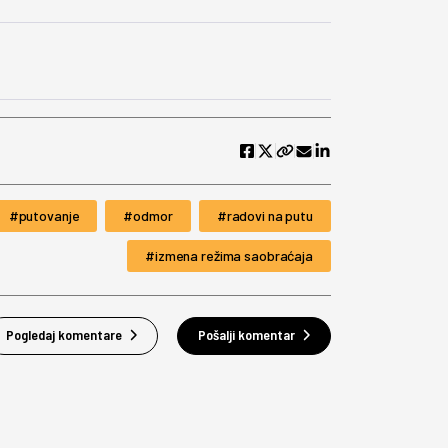
putovanje
odmor
radovi na putu
izmena režima saobraćaja
Pogledaj komentare
Pošalji komentar