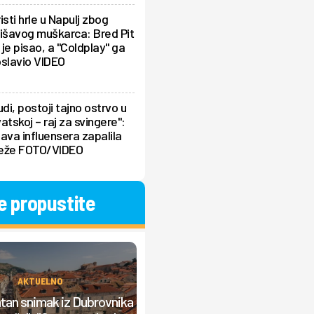
isti hrle u Napulj zbog
išavog muškarca: Bred Pit
je pisao, a "Coldplay" ga
oslavio VIDEO
udi, postoji tajno ostrvo u
atskoj – raj za svingere":
ava influensera zapalila
eže FOTO/VIDEO
e propustite
AKTUELNO
AKTUELNO
an snimak iz Dubrovnika
Mladić umalo preminuo u Grčko