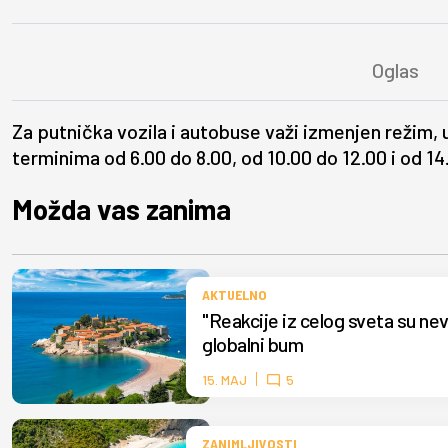
Za putnička vozila i autobuse važi izmenjen režim
terminima od 6.00 do 8.00, od 10.00 do 12.00 i od 1
Možda vas zanima
AKTUELNO
"Reakcije iz celog sveta su ne
globalni bum
15. MAJ
5
ZANIMLJIVOSTI