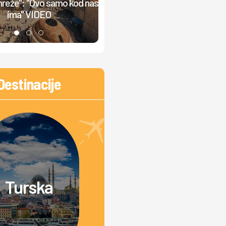
mreže": "Ovo samo kod nas
zbog ovog cveta: Za dlaku
ima" VIDEO
izbegnuta tragedija
Destinacije
Turska