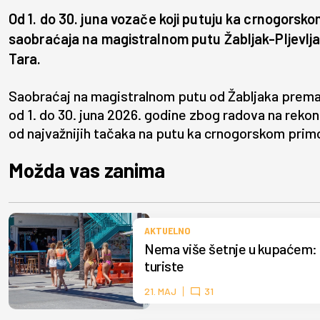
Od 1. do 30. juna vozače koji putuju ka crnogorsk
saobraćaja na magistralnom putu Žabljak-Pljevlj
Tara.
Saobraćaj na magistralnom putu od Žabljaka prema
od 1. do 30. juna 2026. godine zbog radova na reko
od najvažnijih tačaka na putu ka crnogorskom primorj
Možda vas zanima
AKTUELNO
Nema više šetnje u kupaćem: U
turiste
21. MAJ
31