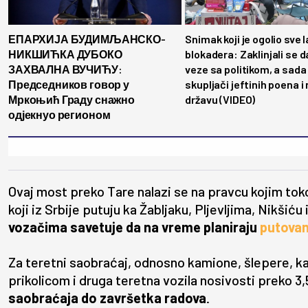
ЕПАРХИЈА БУДИМЉАНСКО-
Snimak koji je ogolio sve l
НИКШИЋКА ДУБОКО
blokadera: Zaklinjali se 
ЗАХВАЛНА ВУЧИЋУ:
veze sa politikom, a sada
Председников говор у
skupljači jeftinih poena i
Мркоњић Граду снажно
državu (VIDEO)
одјекнуо регионом
Ovaj most preko Tare nalazi se na pravcu kojim tok
koji iz Srbije putuju ka Žabljaku, Pljevljima, Nikši
vozačima savetuje da na vreme planiraju
putova
Za teretni saobraćaj, odnosno kamione, šlepere, k
prikolicom i druga teretna vozila nosivosti preko 3
saobraćaja do završetka radova
.