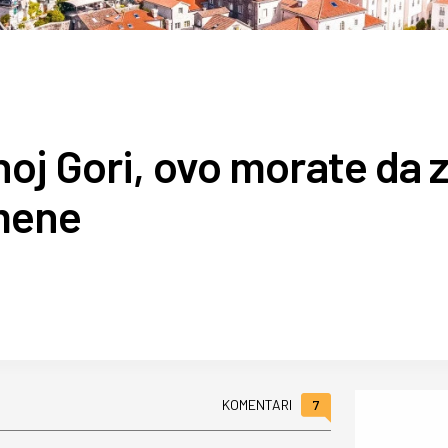
noj Gori, ovo morate da 
zmene
7
KOMENTARI