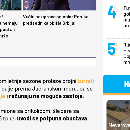
Tur
gol
aži
Vučić se upravo oglasio: Poruka
mu 
da nemaju
predsednika obišla Srbiju!
pr
 postali
 ruše
"Lj
Hrv
Obj
mr
om letnje sezone prolaze brojni
turisti
N
ću i dalje prema Jadranskom moru, pa se
nje
i računaju na moguće zastoje
.
amione sa prikolicom, šlepere sa
,5 tone,
uvodi se potpuna obustava
Neverovat