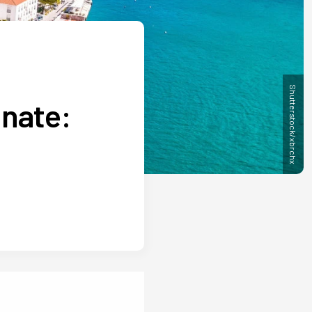
Shutterstock/xbrchx
znate: