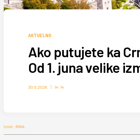
AKTUELNO
Ako putujete ka Cr
Od 1. juna velike i
30.5.2026.
14:14
Izvor: RINA