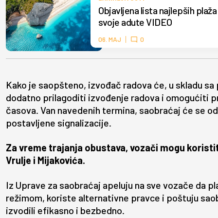
Objavljena lista najlepših pla
svoje adute VIDEO
06. MAJ
0
Kako je saopšteno, izvođač radova će, u skladu sa
dodatno prilagoditi izvođenje radova i omogućiti pro
časova. Van navedenih termina, saobraćaj će se od
postavljene signalizacije.
Za vreme trajanja obustava, vozači mogu koristit
Vrulje i Mijakovića.
Iz Uprave za saobraćaj apeluju na sve vozače da pl
režimom, koriste alternativne pravce i poštuju saob
izvodili efikasno i bezbedno.