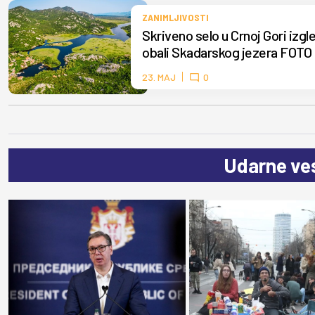
ZANIMLJIVOSTI
Skriveno selo u Crnoj Gori izgle
obali Skadarskog jezera FOTO
23. MAJ
0
Udarne ves