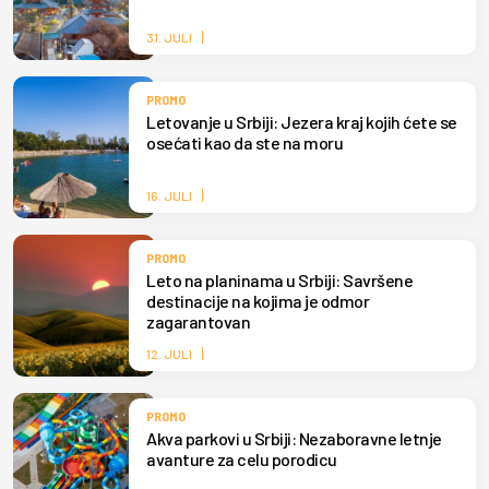
31. JULI
PROMO
Letovanje u Srbiji: Jezera kraj kojih ćete se
osećati kao da ste na moru
16. JULI
PROMO
Leto na planinama u Srbiji: Savršene
destinacije na kojima je odmor
zagarantovan
12. JULI
PROMO
Akva parkovi u Srbiji: Nezaboravne letnje
avanture za celu porodicu