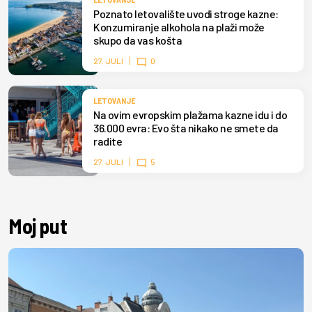
Poznato letovalište uvodi stroge kazne:
Konzumiranje alkohola na plaži može
skupo da vas košta
27. JULI
0
LETOVANJE
Na ovim evropskim plažama kazne idu i do
36.000 evra: Evo šta nikako ne smete da
radite
27. JULI
5
Moj put