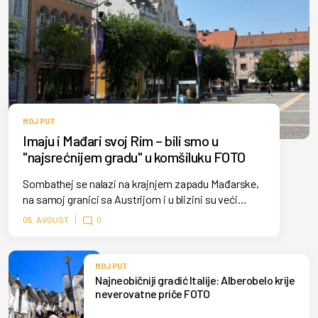
MOJ PUT
Imaju i Mađari svoj Rim – bili smo u
"najsrećnijem gradu" u komšiluku FOTO
Sombathej se nalazi na krajnjem zapadu Mađarske,
na samoj granici sa Austrijom i u blizini su veći
gradovi poput Beča, Graca, Bratislave.
05. AVGUST
0
MOJ PUT
Najneobičniji gradić Italije: Alberobelo krije
neverovatne priče FOTO