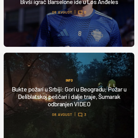
Bivši igrač Barselone ide u Los Anđeles
08. AVGUST
0
INFO
Bukte požari u Srbiji: Gori u Beogradu; Požar u
Deliblatskoj peščari i dalje traje, Šumarak
odbranjen VIDEO
08. AVGUST
3