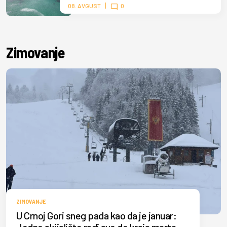
08. AVGUST
0
Zimovanje
ZIMOVANJE
U Crnoj Gori sneg pada kao da je januar: