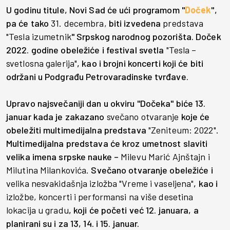
U godinu titule, Novi Sad će ući programom "
Doček
",
pa će tako
31. decembra,
biti izvedena
predstava
"Tesla izumetnik
" Srpskog narodnog pozorišta. Doček
2022. godine obeležiće i festival svetla
"Tesla –
svetlosna galerija"
, kao i brojni koncerti koji će biti
održani u Podgrađu Petrovaradinske tvrđave.
Upravo najsvečaniji dan u okviru "Dočeka" biće 13.
januar kada je zakazano
svečano otvaranje
koje će
obeležiti multimedijalna predstava
"Zeniteum: 2022".
Multimedijalna predstava će kroz umetnost slaviti
velika imena srpske nauke –
Milevu Marić Ajnštajn i
Milutina Milankovića.
Svečano otvaranje obeležiće i
velika nesvakidašnja izložba "Vreme i vaseljena"
, kao i
izložbe, koncerti i performansi na više desetina
lokacija u gradu
, koji će početi već 12. januara, a
planirani su i za 13, 14. i 15. januar.