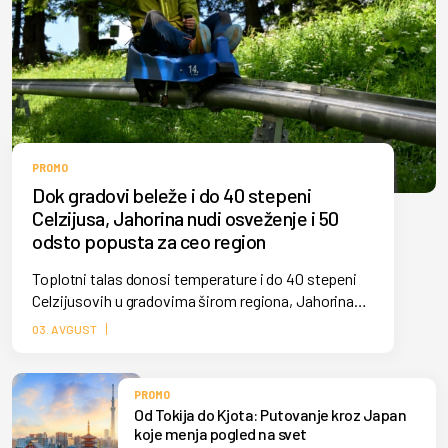
PROMO
Dok gradovi beleže i do 40 stepeni
Celzijusa, Jahorina nudi osveženje i 50
odsto popusta za ceo region
Toplotni talas donosi temperature i do 40 stepeni
Celzijusovih u gradovima širom regiona, Jahorina
ovih dana beleži veliki broj posetilaca koji osveženje
03. AVGUST
od letnjih vrućina pronalaze na olimpijskoj planini,
gde su temperature i do 10 stepeni niže.
PROMO
Od Tokija do Kjota: Putovanje kroz Japan
koje menja pogled na svet