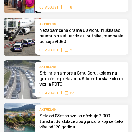
08. AVGUST
6
AKTUELNO
Nezapamćena drama u avionu; Muškarac
nasrnuo na stjuardesu i putnike, reagovala
policija VIDEO
08. AVGUST
2
AKTUELNO
Srbi hrle na more u Crnu Goru, kolaps na
graničnim prelazima; Kilometarska kolona
vozila FOTO
08. AVGUST
27
AKTUELNO
Selo od 93 stanovnika očekuje 2.000
turista: Svi dolaze zbog prizora koji se čeka
više od 120 godina