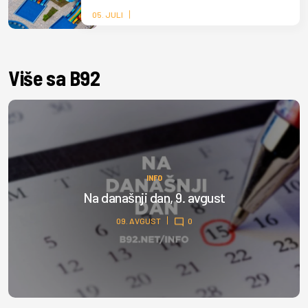
05. JULI
Više sa B92
INFO
Na današnji dan, 9. avgust
09. AVGUST
0