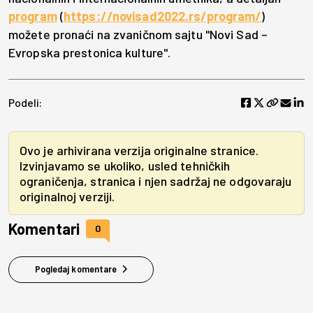
program
(
https://novisad2022.rs/program/
)
možete pronaći na zvaničnom sajtu "Novi Sad –
Evropska prestonica kulture".
Podeli:
Ovo je arhivirana verzija originalne stranice.
Izvinjavamo se ukoliko, usled tehničkih
ograničenja, stranica i njen sadržaj ne odgovaraju
originalnoj verziji.
Komentari
0
Pogledaj komentare