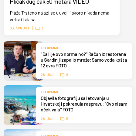
Plićak dug čak 50 metara VIDEO
Plaža Trsteno nalazi se u uvali i skoro nikada nema
vetra i talasa.
03. AVGUST
3
LETOVANJE
"Da li je ovo normalno?" Račun iz restorana
u Sardiniji zapalio mreže; Samo voda košta
12 evra FOTO
28. JULI
9
LETOVANJE
Objavila fotografiju sa letovanja u
Hrvatskoj i pokrenula raspravu: "Ovo nisam
očekivala" FOTO
28. JULI
5
LETOVANJE