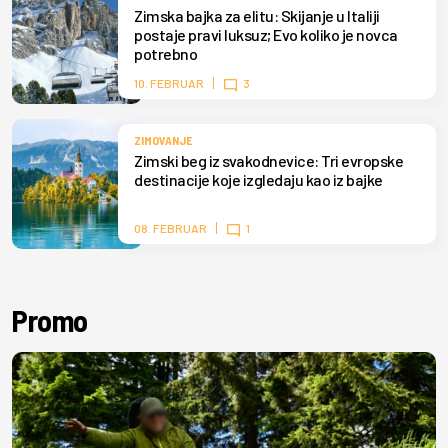
Zimska bajka za elitu: Skijanje u Italiji
postaje pravi luksuz; Evo koliko je novca
potrebno
10. FEBRUAR
3
ZIMOVANJE
Zimski beg iz svakodnevice: Tri evropske
destinacije koje izgledaju kao iz bajke
08. FEBRUAR
1
Promo