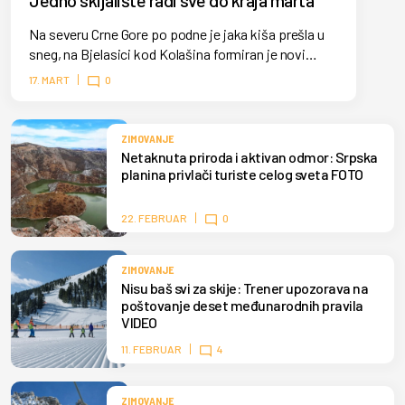
Jedno skijalište radi sve do kraja marta
Na severu Crne Gore po podne je jaka kiša prešla u
sneg, na Bjelasici kod Kolašina formiran je novi
snežni pokrivač. Skijaši mogu duže da uživaju u
17. MART
0
zimskim sportovima.
ZIMOVANJE
Netaknuta priroda i aktivan odmor: Srpska
planina privlači turiste celog sveta FOTO
22. FEBRUAR
0
ZIMOVANJE
Nisu baš svi za skije: Trener upozorava na
poštovanje deset međunarodnih pravila
VIDEO
11. FEBRUAR
4
ZIMOVANJE