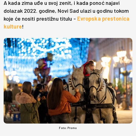
A kada zima uđe u svoj zenit, i kada ponoć najavi
dolazak 2022. godine, Novi Sad ulazi u godinu tokom
koje će nositi prestižnu titulu -
Evropska prestonica
kulture
!
Foto: Promo