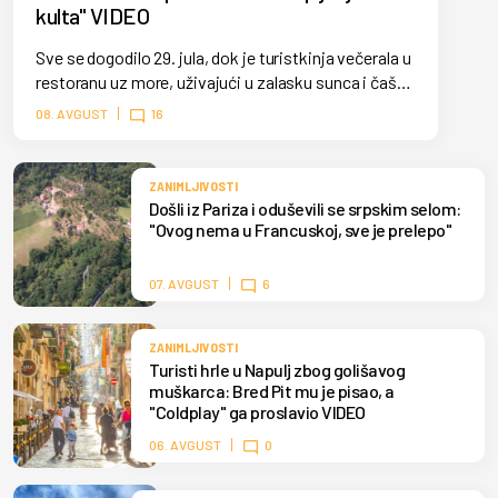
kulta" VIDEO
Sve se dogodilo 29. jula, dok je turistkinja večerala u
restoranu uz more, uživajući u zalasku sunca i čaši
vina. Međutim, mirnu atmosferu iznenada je
08. AVGUST
16
prekinula tradicionalna procesija koja je prošla
uskom ulicom pored.
ZANIMLJIVOSTI
Došli iz Pariza i oduševili se srpskim selom:
"Ovog nema u Francuskoj, sve je prelepo"
07. AVGUST
6
ZANIMLJIVOSTI
Turisti hrle u Napulj zbog golišavog
muškarca: Bred Pit mu je pisao, a
"Coldplay" ga proslavio VIDEO
06. AVGUST
0