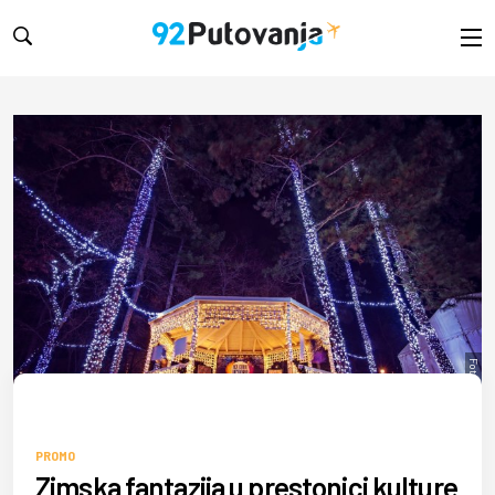
Foto: Promo
PROMO
Zimska fantazija u prestonici kulture