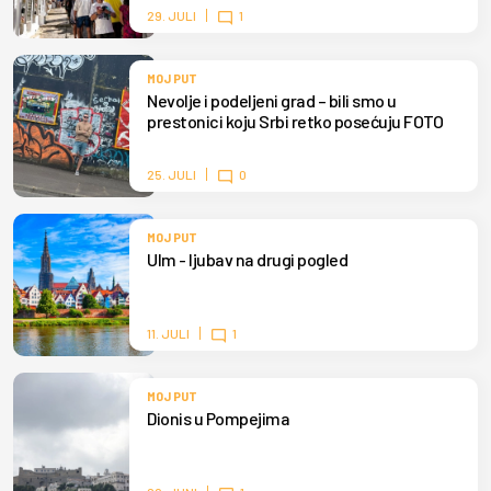
29. JULI
1
MOJ PUT
Nevolje i podeljeni grad – bili smo u
prestonici koju Srbi retko posećuju FOTO
25. JULI
0
MOJ PUT
Ulm - ljubav na drugi pogled
11. JULI
1
MOJ PUT
Dionis u Pompejima