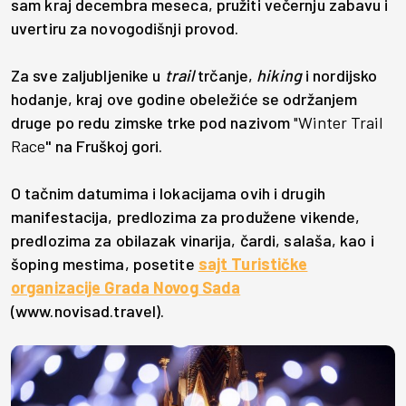
sam kraj decembra meseca, pružiti večernju zabavu i
uvertiru za novogodišnji provod.
Za sve zaljubljenike u
trail
trčanje,
hiking
i nordijsko
hodanje, kraj ove godine obeležiće se održanjem
druge po redu zimske trke pod nazivom
"Winter Trail
Race
" na Fruškoj gori.
O tačnim datumima i lokacijama ovih i drugih
manifestacija, predlozima za produžene vikende,
predlozima za obilazak vinarija, čardi, salaša, kao i
šoping mestima, posetite
sajt Turističke
organizacije Grada Novog Sada
(www.novisad.travel).