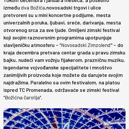
Tokom decembra i januara meseca, a posebno
između
dva Božića
,novosadski trgovi i ulice
pretvoreni su u mini koncertne podijume, mesta
univerzalnih poruka, ljubavi, sreće, darivanja, mesta
otvorenog srca za sve ljude. Omiljeni zimski festival
koji svojim raznovrsnim programima upotpunjuje
slavljeničku atmosferu –
"Novosadski Zimzolend
" – do
kraja decembra pretvara centar grada u pravu zimsku
bajku, nudeći vam vožnju fijakerom
,
prazničnu muziku,
legendarne vojvođanske specijalitete i mnoštvo
zanimljivih proizvoda koje možete da darujete svojim
najdražima. Paralelno sa ovim festivalom, na platou
ispred TC Promenada, održavaće se zimski festival
"Božićna čarolija".