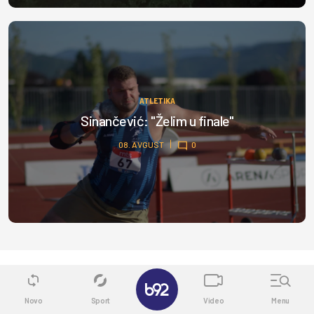
ATLETIKA
Sinančević: "Želim u finale"
08. AVGUST
0
✕
Novo
Sport
Video
Menu