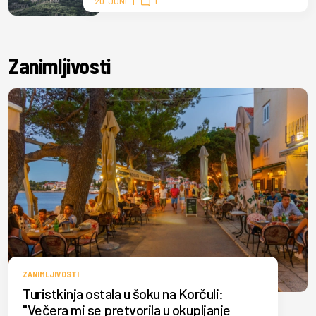
20. JUNI
1
Zanimljivosti
ZANIMLJIVOSTI
Turistkinja ostala u šoku na Korčuli:
"Večera mi se pretvorila u okupljanje