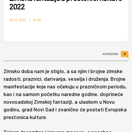
2022
09.12.2021.
10:00
0
KOMENTARI
Zimsko doba nam je stiglo, a sa njim i brojne zimske
radosti, praznici, darivanja, veselja i druženja. Brojne
manifestacije koje nas očekuju u prazničnom periodu,
kao i na samom početku naredne godine, doprineće
novosadskoj Zimskoj fantaziji, a ulaskom u Novu
godinu, grad Novi Sad i zvanično će postati Evropska
prestonica kulture.