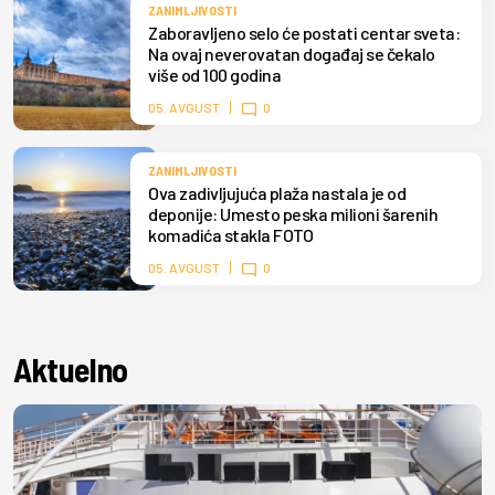
ZANIMLJIVOSTI
Zaboravljeno selo će postati centar sveta:
Na ovaj neverovatan događaj se čekalo
više od 100 godina
05. AVGUST
0
ZANIMLJIVOSTI
Ova zadivljujuća plaža nastala je od
deponije: Umesto peska milioni šarenih
komadića stakla FOTO
05. AVGUST
0
Aktuelno