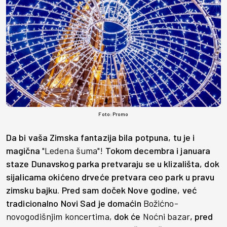
Foto: Promo
Da bi vaša Zimska fantazija bila potpuna, tu je i
magična
"Ledena šuma"!
Tokom decembra i januara
staze Dunavskog parka pretvaraju se u klizališta, dok
sijalicama okićeno drveće pretvara ceo park u pravu
zimsku bajku. Pred sam doček Nove godine, već
tradicionalno Novi Sad je domaćin
Božićno-
novogodišnjim koncertima,
dok će
Noćni bazar
, pred