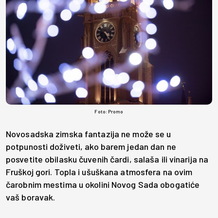
Foto: Promo
Novosadska zimska fantazija ne može se u
potpunosti doživeti, ako barem jedan dan ne
posvetite obilasku čuvenih čardi, salaša ili vinarija na
Fruškoj gori. Topla i ušuškana atmosfera na ovim
čarobnim mestima u okolini Novog Sada obogatiće
vaš boravak.