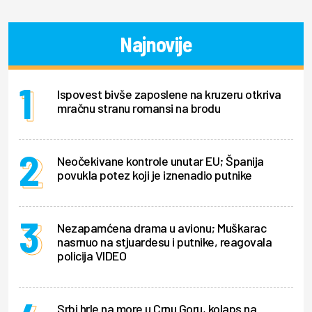
Najnovije
Ispovest bivše zaposlene na kruzeru otkriva
mračnu stranu romansi na brodu
Neočekivane kontrole unutar EU; Španija
povukla potez koji je iznenadio putnike
Nezapamćena drama u avionu; Muškarac
nasrnuo na stjuardesu i putnike, reagovala
policija VIDEO
Srbi hrle na more u Crnu Goru, kolaps na