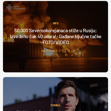
INFO
50.000 Severnokorejanaca stiže u Rusiju;
Izvedeno čak 40 udara!; Gađane ključne tačke
FOTO/VIDEO
08. AVGUST
13
FUDBAL