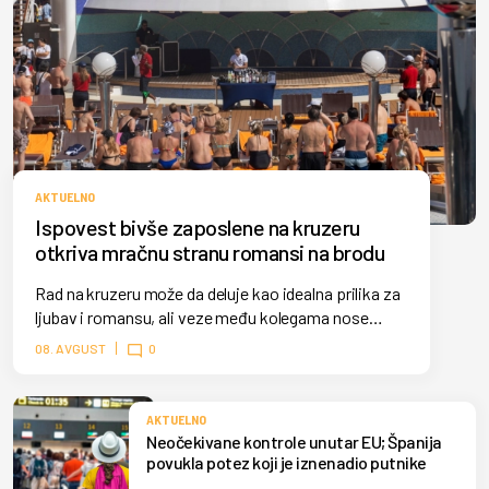
AKTUELNO
Ispovest bivše zaposlene na kruzeru
otkriva mračnu stranu romansi na brodu
Rad na kruzeru može da deluje kao idealna prilika za
ljubav i romansu, ali veze među kolegama nose
veliki rizik. Lusi Sauterton otkriva zašto na brodu
08. AVGUST
0
nema bekstva od bivšeg partnera kada stvari krenu
po zlu.
AKTUELNO
Neočekivane kontrole unutar EU; Španija
povukla potez koji je iznenadio putnike