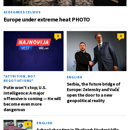
42 DEGREES CELSIUS
Europe under extreme heat PHOTO
0
0
"ATTRITION, NOT
ENGLISH
NEGOTIATIONS"
Serbia, the future bridge of
Putin won't stop; U.S.
Europe: Zelensky and Vučić
Intelligence: A major
open the door to a new
offensive is coming — He will
geopolitical reality
become even more
dangerous
ENGLISH
0
School shooting in Thailand: Student kills