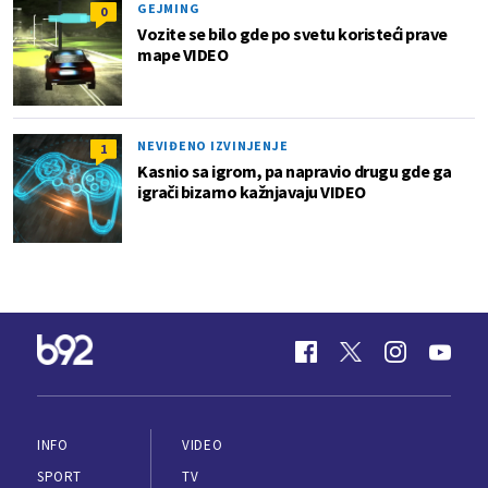
GEJMING
0
Vozite se bilo gde po svetu koristeći prave
mape VIDEO
NEVIĐENO IZVINJENJE
1
Kasnio sa igrom, pa napravio drugu gde ga
igrači bizarno kažnjavaju VIDEO
INFO
VIDEO
SPORT
TV