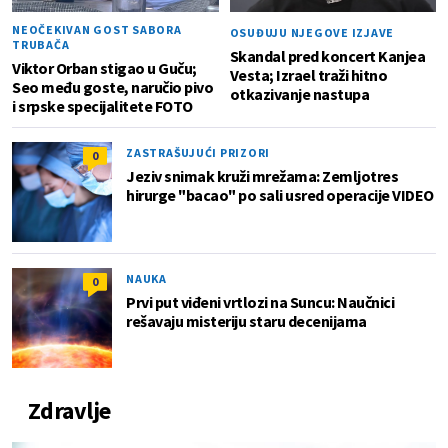
NEOČEKIVAN GOST SABORA
OSUĐUJU NJEGOVE IZJAVE
TRUBAČA
Skandal pred koncert Kanjea
Viktor Orban stigao u Guču;
Vesta; Izrael traži hitno
Seo među goste, naručio pivo
otkazivanje nastupa
i srpske specijalitete FOTO
ZASTRAŠUJUĆI PRIZORI
0
Jeziv snimak kruži mrežama: Zemljotres
hirurge "bacao" po sali usred operacije VIDEO
NAUKA
0
Prvi put viđeni vrtlozi na Suncu: Naučnici
rešavaju misteriju staru decenijama
Zdravlje