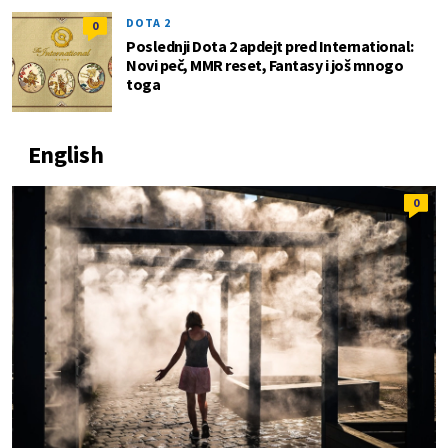
DOTA 2
0
Poslednji Dota 2 apdejt pred International:
Novi peč, MMR reset, Fantasy i još mnogo
toga
English
0