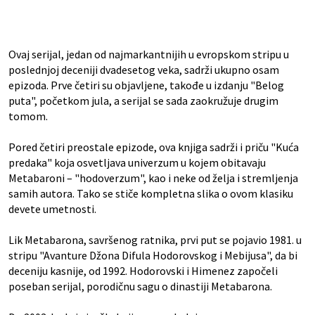
Ovaj serijal, jedan od najmarkantnijih u evropskom stripu u
poslednjoj deceniji dvadesetog veka, sadrži ukupno osam
epizoda. Prve četiri su objavljene, takođe u izdanju "Belog
puta", početkom jula, a serijal se sada zaokružuje drugim
tomom.
Pored četiri preostale epizode, ova knjiga sadrži i priču "Kuća
predaka" koja osvetljava univerzum u kojem obitavaju
Metabaroni – "hodoverzum", kao i neke od želja i stremljenja
samih autora. Tako se stiče kompletna slika o ovom klasiku
devete umetnosti.
Lik Metabarona, savršenog ratnika, prvi put se pojavio 1981. u
stripu "Avanture Džona Difula Hodorovskog i Mebijusa", da bi
deceniju kasnije, od 1992. Hodorovski i Himenez započeli
poseban serijal, porodičnu sagu o dinastiji Metabarona.