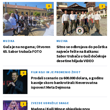
0
2
MUZIKA
MUZIKA
Guča je na nogama; Otvoren
Sitno se odbrojava do početka
65. Sabor trubača FOTO
najveće fešte na Balkanu:
Sabor trubača u Guči dočekuje
desetine hiljada VIDEO
FILM KOJI IM JE PROMENIO ŽIVOT
0
Prodali scenario za 600.000 dolara, a godinu
kasnije skoro bankrotirali: Neverovatna
ispovest Meta Dejmona
ZVEZDE UDRUŽILE SNAGE
1
Madona i Kajli Minog objavljuju prvu