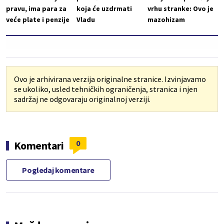
pravu, ima para za
koja će uzdrmati
vrhu stranke: Ovo je
veće plate i penzije
Vladu
mazohizam
Ovo je arhivirana verzija originalne stranice. Izvinjavamo
se ukoliko, usled tehničkih ograničenja, stranica i njen
sadržaj ne odgovaraju originalnoj verziji.
0
Komentari
Pogledaj komentare