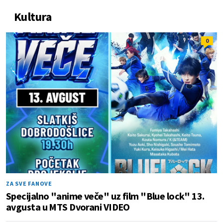
Kultura
0
ZA SVE FANOVE
Specijalno "anime veče" uz film "Blue lock" 13.
avgusta u MTS Dvorani VIDEO