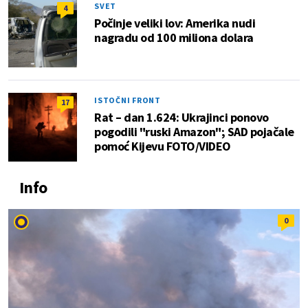
SVET
4
Počinje veliki lov: Amerika nudi
nagradu od 100 miliona dolara
ISTOČNI FRONT
17
Rat – dan 1.624: Ukrajinci ponovo
pogodili "ruski Amazon"; SAD pojačale
pomoć Kijevu FOTO/VIDEO
Info
0