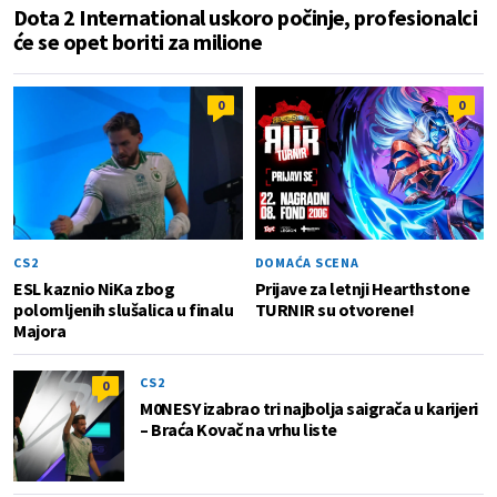
Dota 2 International uskoro počinje, profesionalci
će se opet boriti za milione
0
0
CS2
DOMAĆA SCENA
ESL kaznio NiKa zbog
Prijave za letnji Hearthstone
polomljenih slušalica u finalu
TURNIR su otvorene!
Majora
CS2
0
M0NESY izabrao tri najbolja saigrača u karijeri
– Braća Kovač na vrhu liste