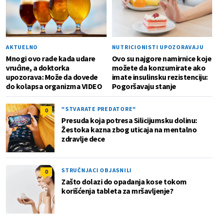
AKTUELNO
NUTRICIONISTI UPOZORAVAJU
Mnogi ovo rade kada udare
Ovo su najgore namirnice koje
vrućine, a doktorka
možete da konzumirate ako
upozorava: Može da dovede
imate insulinsku rezistenciju:
do kolapsa organizma VIDEO
Pogoršavaju stanje
"STVARATE PREDATORE"
0
Presuda koja potresa Silicijumsku dolinu:
Žestoka kazna zbog uticaja na mentalno
zdravlje dece
STRUČNJACI OBJASNILI
0
Zašto dolazi do opadanja kose tokom
korišćenja tableta za mršavljenje?