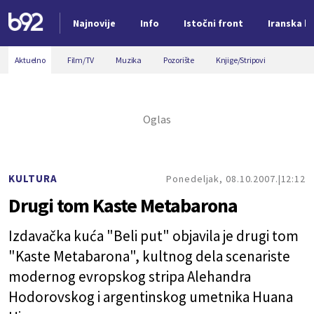
Najnovije
Info
Istočni front
Iranska kr
Nova vest
Aktuelno
Film/TV
Muzika
Pozorište
Knjige/Stripovi
KULTURA
Ponedeljak, 08.10.2007.
12:12
Drugi tom Kaste Metabarona
Izdavačka kuća "Beli put" objavila je drugi tom
"Kaste Metabarona", kultnog dela scenariste
modernog evropskog stripa Alehandra
Hodorovskog i argentinskog umetnika Huana