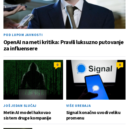
POD LUPOM JAVNOSTI
OpenAI na meti kritika: Pravili luksuzno putovanje
za influensere
0
0
JOŠ JEDAN SLUČAJ
VIŠE UREĐAJA
Metin AI model hakovao
Signal konačno uvodi veliku
sistem druge kompanije
promenu