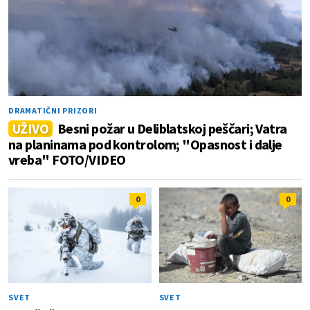
DRAMATIČNI PRIZORI
UŽIVO
Besni požar u Deliblatskoj peščari; Vatra
na planinama pod kontrolom; "Opasnost i dalje
vreba" FOTO/VIDEO
0
0
SVET
SVET