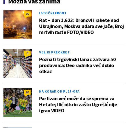
Možda vas zanima
ISTOČNI FRONT
25
Rat – dan 1.623: Dronovi i rakete nad
Ukrajinom, Moskva udara sve jače; Broj
mrtvih raste FOTO/VIDEO
VELIKI PREOKRET
0
Poznati trgovinski lanac zatvara 50
prodavnica: Deo radnika već dobio
otkaz
NA KORAK OD PLEJ-OFA
80
Partizan već može da se sprema za
Hetafe; Ilić otkrio zašto Ugrešić nije
igrao VIDEO