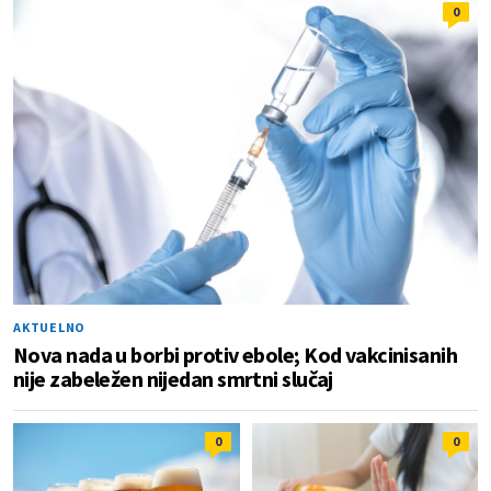
0
AKTUELNO
Nova nada u borbi protiv ebole; Kod vakcinisanih
nije zabeležen nijedan smrtni slučaj
0
0