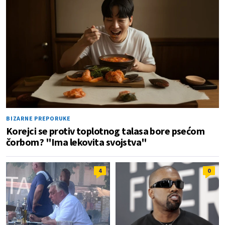
BIZARNE PREPORUKE
Korejci se protiv toplotnog talasa bore psećom
čorbom? "Ima lekovita svojstva"
4
0