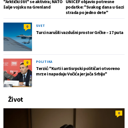
"Arktički štit" se aktivira; NATO
UNICEF objavio potresne
šalje vojsku na Grenland
podatke: "Svakog dana u Gazi
strada po jedno dete"
SVET
0
Turci narušili vazdušni prostor Grčke – 17 puta
POLITIKA
0
Terzić: "Kurti i antisrpski političari otvoreno
mrze i napadaju Vučića jer jača Srbiju"
Život
0