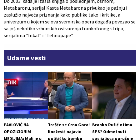
Do 2003. kada je izašla knjiga o poslednjem, osmom,
Metabaronu, serijal Kasta Metabarona privukao je pažnju i
zaslužio najveća priznanja kako publike tako i kritike, a
univerzum u kojem se ova svemirska opera događa povezao se
sa još nekoliko vrhunskih ostvarenja frankofonog stripa,
serijalima "Inkal" i "Tehnopape".
Udarne vesti
PAVLOVIĆ NA
Trešće se Crna Gora!
Branko Ružić otima
OPOZICIONIM
Knežević najavio
SPS? Odmetnuti
MEDIJIMA: Mali je u
političku bombu
socijalista poručuje