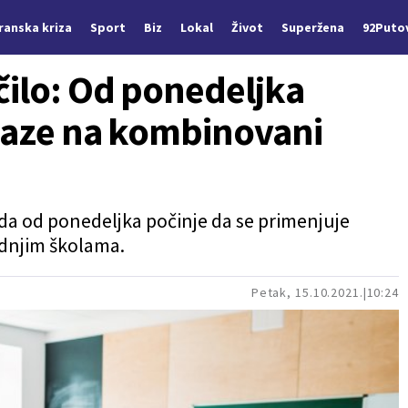
Iranska kriza
Sport
Biz
Lokal
Život
Superžena
92Puto
čilo: Od ponedeljka
elaze na kombinovani
 da od ponedeljka počinje da se primenjuje
dnjim školama.
Petak, 15.10.2021.
10:24