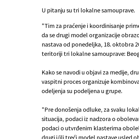
U pitanju su tri lokalne samouprave.
"Tim za praćenje i koordinisanje pri
da se drugi model organizacije obr
nastava od ponedeljka, 18. oktobra 2
teritoriji tri lokalne samouprave: Beog
Kako se navodi u objavi za medije, 
vaspitni proces organizuje kombinova
odeljenja su podeljena u grupe.
"Pre donošenja odluke, za svaku lok
situacija, podaci iz nadzora o oboleva
podaci o utvrđenim klasterima oboleli
drugi i/ili treći model nastave usled 