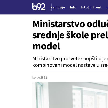
Najnovije
Info
Istočni front
Nova vest
Ministarstvo odlu
srednje škole pr
model
Ministarstvo prosvete saopštilo je
kombinovani model nastave u sre
Izvor:
B92