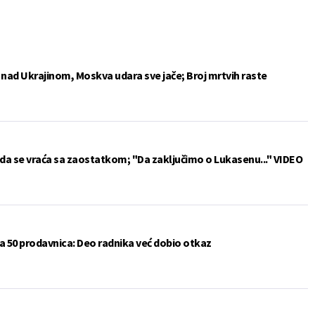
e nad Ukrajinom, Moskva udara sve jače; Broj mrtvih raste
da se vraća sa zaostatkom; "Da zaključimo o Lukasenu..." VIDEO
a 50 prodavnica: Deo radnika već dobio otkaz