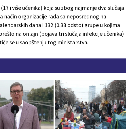
(17 i više učenika) koja su zbog najmanje dva slučaja
la način organizacije rada sa neposrednog na
lendarskih dana i 132 (0.33 odsto) grupe u kojima
šlo na onlajn (pojava tri slučaja infekcije učenika)
tiče se u saopštenju tog ministarstva.