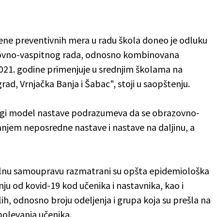
mene preventivnih mera u radu škola doneo je odluku
azovno-vaspitnog rada, odnosno kombinovana
021. godine primenjuje u srednjim školama na
rad, Vrnjačka Banja i Šabac", stoji u saopštenju.
drugi model nastave podrazumeva da se obrazovno-
njem neposredne nastave i nastave na daljinu, a
alnu samoupravu razmatrani su opšta epidemiološka
nju od kovid-19 kod učenika i nastavnika, kao i
h, odnosno broju odeljenja i grupa koja su prešla na
obolevanja učenika.