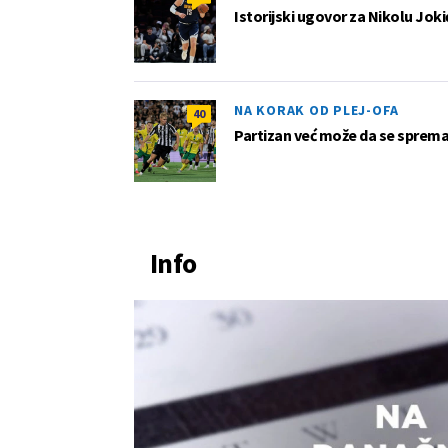
Istorijski ugovor za Nikolu Joki
NA KORAK OD PLEJ-OFA
40
Partizan već može da se sprema z
Info