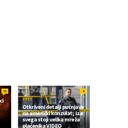
15
0
SVET
ci
Otkriveni detalji pucnjave
e
na američki konzulat; Iza
svega stoji velika mreža
plaćenika VIDEO