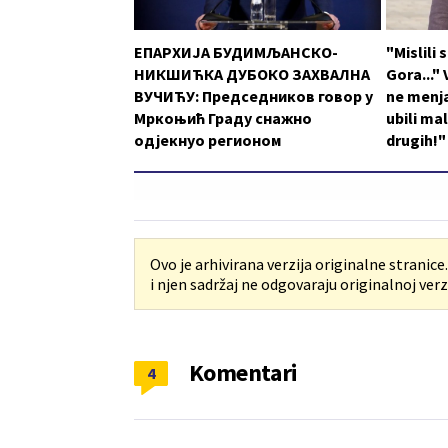
ЕПАРХИЈА БУДИМЉАНСКО-
"Mislili
НИКШИЋКА ДУБОКО ЗАХВАЛНА
Gora..."
ВУЧИЋУ: Председников говор у
ne menja
Мркоњић Граду снажно
ubili ma
одјекнуо регионом
drugih!"
Ovo je arhivirana verzija originalne stranice
i njen sadržaj ne odgovaraju originalnoj verzi
Komentari
4