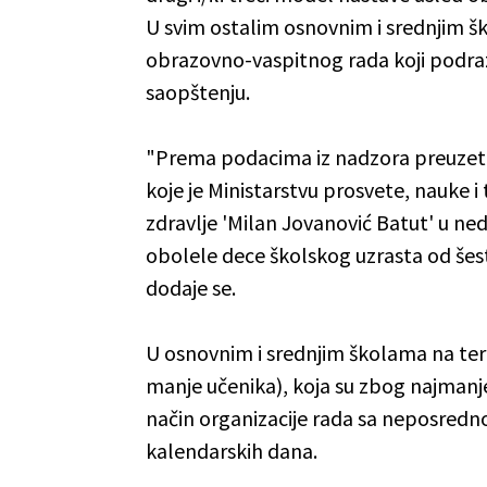
U svim ostalim osnovnim i srednjim šk
obrazovno-vaspitnog rada koji podra
saopštenju.
"Prema podacima iz nadzora preuzetim
koje je Ministarstvu prosvete, nauke i
zdravlje 'Milan Jovanović Batut' u ned
obolele dece školskog uzrasta od šest
dodaje se.
U osnovnim i srednjim školama na terito
manje učenika), koja su zbog najmanje 
način organizacije rada sa neposredn
kalendarskih dana.