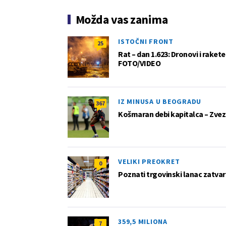
Možda vas zanima
ISTOČNI FRONT
25
Rat – dan 1.623: Dronovi i raket
FOTO/VIDEO
IZ MINUSA U BEOGRADU
367
Košmaran debi kapitalca – Zvez
VELIKI PREOKRET
0
Poznati trgovinski lanac zatvar
359,5 MILIONA
7