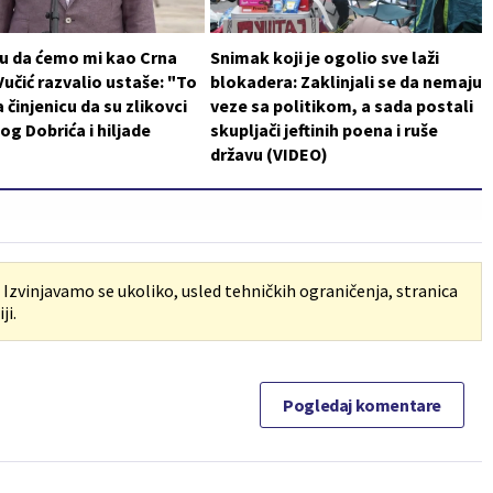
 su da ćemo mi kao Crna
Snimak koji je ogolio sve laži
 Vučić razvalio ustaše: "To
blokadera: Zaklinjali se da nemaju
 činjenicu da su zlikovci
veze sa politikom, a sada postali
log Dobrića i hiljade
skupljači jeftinih poena i ruše
državu (VIDEO)
. Izvinjavamo se ukoliko, usled tehničkih ograničenja, stranica
ji.
Pogledaj komentare