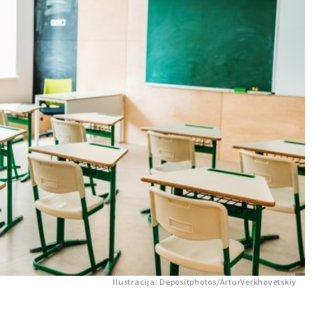
Ilustracija: Depositphotos/ArturVerkhovetskiy