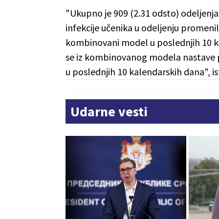
"Ukupno je 909 (2.31 odsto) odeljenja 
infekcije učenika u odeljenju promeni
kombinovani model u poslednjih 10 ka
se iz kombinovanog modela nastave pre
u poslednjih 10 kalendarskih dana", is
Udarne vesti