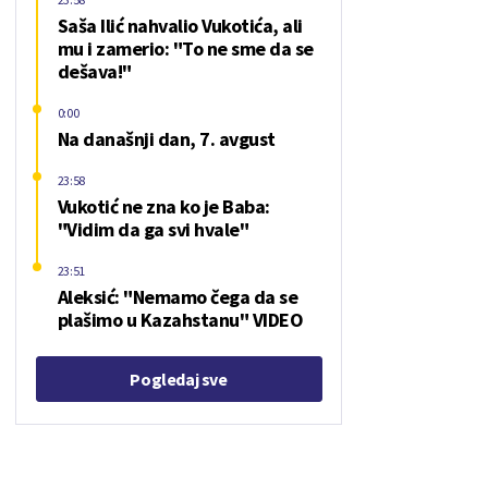
Saša Ilić nahvalio Vukotića, ali
mu i zamerio: "To ne sme da se
dešava!"
0:00
Na današnji dan, 7. avgust
23:58
Vukotić ne zna ko je Baba:
"Vidim da ga svi hvale"
23:51
Aleksić: "Nemamo čega da se
plašimo u Kazahstanu" VIDEO
Pogledaj sve