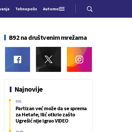
vanja
Tehnopolis
Automobili
B92 na društvenim mrežama
Najnovije
0:01
Partizan već može da se sprema
za Hetafe; Ilić otkrio zašto
Ugrešić nije igrao VIDEO
23:58