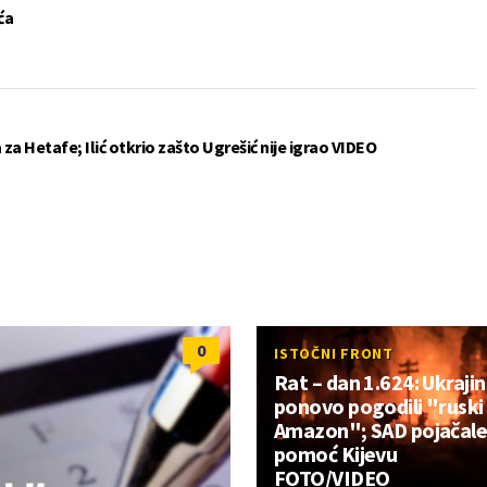
ća
a Hetafe; Ilić otkrio zašto Ugrešić nije igrao VIDEO
0
ISTOČNI FRONT
Rat – dan 1.624: Ukrajin
ponovo pogodili "ruski
Amazon"; SAD pojačal
pomoć Kijevu
FOTO/VIDEO