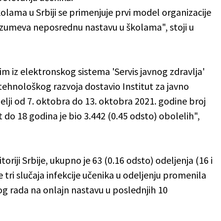
olama u Srbiji se primenjuje prvi model organizacije
zumeva neposrednu nastavu u školama", stoji u
 iz elektronskog sistema 'Servis javnog zdravlja'
 tehnološkog razvoja dostavio Institut za javno
elji od 7. oktobra do 13. oktobra 2021. godine broj
 do 18 godina je bio 3.442 (0.45 odsto) obolelih",
riji Srbije, ukupno je 63 (0.16 odsto) odeljenja (16 i
tri slučaja infekcije učenika u odeljenju promenila
og rada na onlajn nastavu u poslednjih 10