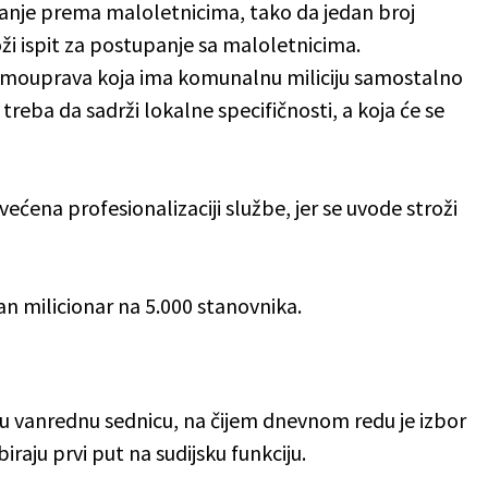
anje prema maloletnicima, tako da jedan broj
i ispit za postupanje sa maloletnicima.
samouprava koja ima komunalnu miliciju samostalno
 treba da sadrži lokalne specifičnosti, a koja će se
svećena profesionalizaciji službe, jer se uvode stroži
an milicionar na 5.000 stanovnika.
u vanrednu sednicu, na čijem dnevnom redu je izbor
biraju prvi put na sudijsku funkciju.