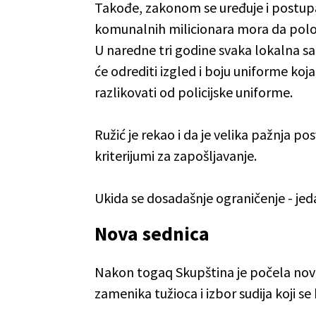
Takođe, zakonom se uređuje i postup
komunalnih milicionara mora da polož
U naredne tri godine svaka lokalna 
će odrediti izgled i boju uniforme koja
razlikovati od policijske uniforme.
Ružić je rekao i da je velika pažnja po
kriterijumi za zapošljavanje.
Ukida se dosadašnje ograničenje - jed
Nova sednica
Nakon togaq Skupština je počela nov
zamenika tužioca i izbor sudija koji se 