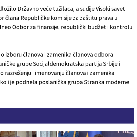
ožilo Državno veće tužilaca, a sudije Visoki savet
or člana Republičke komisije za zaštitu prava u
dneo Odbor za finansije, republički budžet i kontrolu
o izboru članova i zamenika članova odbora
aničke grupe Socijaldemokratska partija Srbije i
 o razrešenju i imenovanju članova i zamenika
 koji je podnela poslanička grupa Stranka moderne