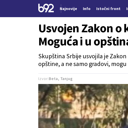
Najnovije
Info
Istočni front
Nova vest
Usvojen Zakon o k
Moguća i u opšti
Skupština Srbije usvojila je Zakon
opštine, a ne samo gradovi, mogu 
Izvor:
Beta, Tanjug