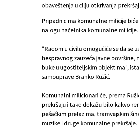
obaveštenja u cilju otkrivanja prekršaja
Pripadnicima komunalne milicije biće 
nalogu načelnika komunalne milicije.
"Radom u civilu omogućiće se da se 
bespravnog zauzeća javne površine, n
buke u ugostiteljskim objektima", ista
samouprave Branko Ružić.
Komunalni milicionari će, prema Ru
prekršaju i tako dokažu bilo kakvo 
pešačkim prelazima, tramvajskim šinam
muzike i druge komunalne prekršaje.