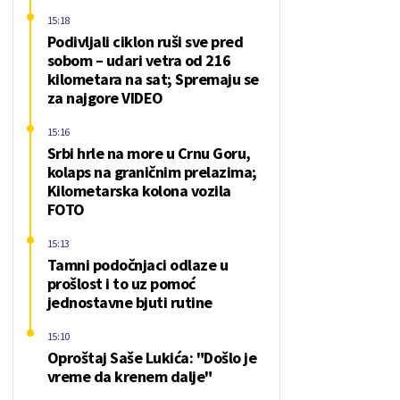
15:18
Podivljali ciklon ruši sve pred
sobom – udari vetra od 216
kilometara na sat; Spremaju se
za najgore VIDEO
15:16
Srbi hrle na more u Crnu Goru,
kolaps na graničnim prelazima;
Kilometarska kolona vozila
FOTO
15:13
Tamni podočnjaci odlaze u
prošlost i to uz pomoć
jednostavne bjuti rutine
15:10
Oproštaj Saše Lukića: "Došlo je
vreme da krenem dalje"