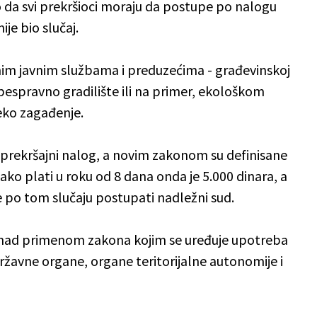
o da svi prekršioci moraju da postupe po nalogu
je bio slučaj.
lnim javnim službama i preduzećima - građevinskoj
 bespravno gradilište ili na primer, ekološkom
eko zagađenje.
 prekršajni nalog, a novim zakonom su definisane
 ako plati u roku od 8 dana onda je 5.000 dinara, a
će po tom slučaju postupati nadležni sud.
u nad primenom zakona kojim se uređuje upotreba
ržavne organe, organe teritorijalne autonomije i