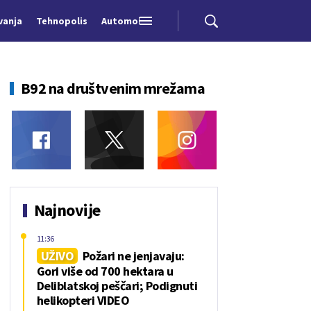
vanja
Tehnopolis
Automobili
B92 na društvenim mrežama
Najnovije
11:36
UŽIVO
Požari ne jenjavaju:
Gori više od 700 hektara u
Deliblatskoj peščari; Podignuti
helikopteri VIDEO