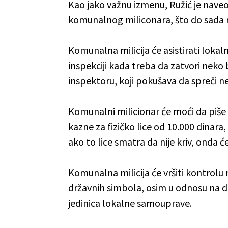
Kao jako važnu izmenu, Ružić je nave
komunalnog miliconara, što do sada ni
Komunalna milicija će asistirati loka
inspekciji kada treba da zatvori neko
inspektoru, koji pokušava da spreči n
Komunalni milicionar će moći da piše
kazne za fizičko lice od 10.000 dinara,
ako to lice smatra da nije kriv, onda 
Komunalna milicija će vršiti kontrol
državnih simbola, osim u odnosu na d
jedinica lokalne samouprave.