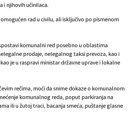
 i njihovih učinilaca.
omogućen rad u civilu, ali isključivo po pismenom
uspostavi komunalni red posebno u oblastima
elegalne prodaje, nelegalnog taksi prevoza, kao i
kao je u raspravi ministar državne uprave i lokalne
žićevim rečima, moći da snime dokaze o komunalnom
remećenje komunalnog reda, poput parkiranja na
a ili u žutoj traci, bacanja smeća, puštanje glasne