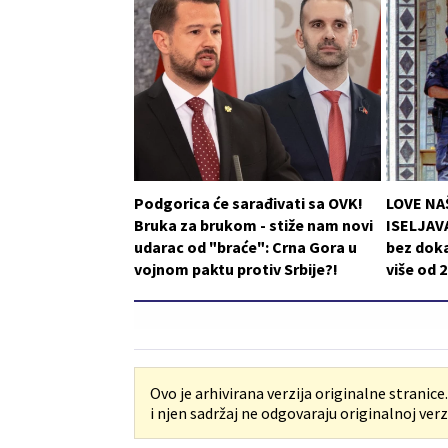
Podgorica će sarađivati sa OVK!
LOVE NA
Bruka za brukom - stiže nam novi
ISELJAVA
udarac od "braće": Crna Gora u
bez doka
vojnom paktu protiv Srbije?!
više od 
Ovo je arhivirana verzija originalne stranice
i njen sadržaj ne odgovaraju originalnoj verzi