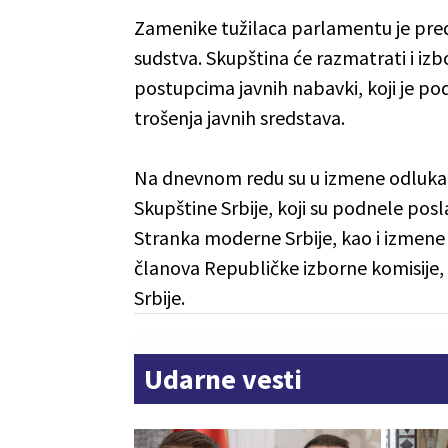
Zamenike tužilaca parlamentu je predl
sudstva. Skupština će razmatrati i izb
postupcima javnih nabavki, koji je po
trošenja javnih sredstava.
Na dnevnom redu su u izmene odluka 
Skupštine Srbije, koji su podnele posl
Stranka moderne Srbije, kao i izmene
članova Republičke izborne komisije,
Srbije.
Udarne vesti