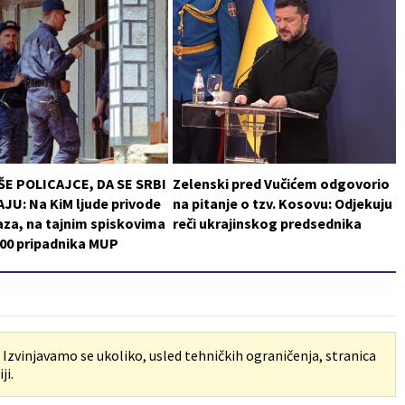
ŠE POLICAJCE, DA SE SRBI
Zelenski pred Vučićem odgovorio
JU: Na KiM ljude privode
na pitanje o tzv. Kosovu: Odjekuju
za, na tajnim spiskovima
reči ukrajinskog predsednika
200 pripadnika MUP
. Izvinjavamo se ukoliko, usled tehničkih ograničenja, stranica
ji.