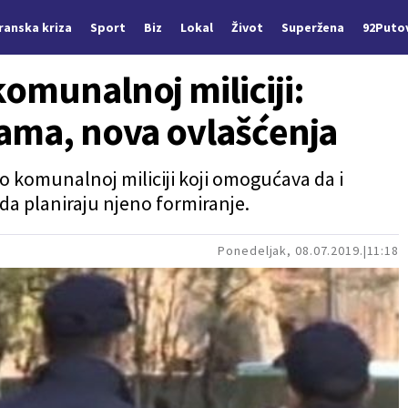
Iranska kriza
Sport
Biz
Lokal
Život
Superžena
92Puto
omunalnoj miliciji:
nama, nova ovlašćenja
 o komunalnoj miliciji koji omogućava da i
da planiraju njeno formiranje.
Ponedeljak, 08.07.2019.
11:18