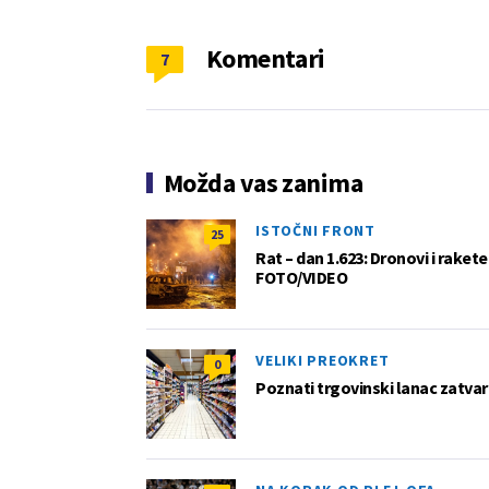
Komentari
7
Možda vas zanima
ISTOČNI FRONT
25
Rat – dan 1.623: Dronovi i raket
FOTO/VIDEO
VELIKI PREOKRET
0
Poznati trgovinski lanac zatvar