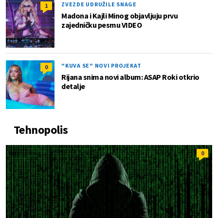
ZVEZDE UDRUŽILE SNAGE
1
Madona i Kajli Minog objavljuju prvu
zajedničku pesmu VIDEO
"KUVA SE" NOVI PROJEKAT
0
Rijana snima novi album: ASAP Roki otkrio
detalje
Tehnopolis
0