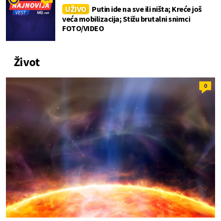
UŽIVO
Putin ide na sve ili ništa; Kreće još
veća mobilizacija; Stižu brutalni snimci
FOTO/VIDEO
Život
0