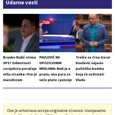
Udarne vesti
Branko Ružić otima
PAVLOVIĆ NA
Trešće se Crna Gora!
SPS? Odmetnuti
OPOZICIONIM
Knežević najavio
socijalista poručuje
MEDIJIMA: Mali je u
političku bombu
vrhu stranke: Ovo je
pravu, ima para za
koja će uzdrmati
mazohizam
veće plate i penzije
Vladu
Ovo je arhivirana verzija originalne stranice. Izvinjavamo