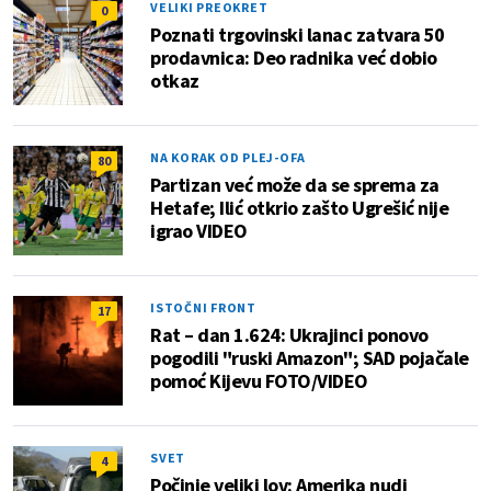
VELIKI PREOKRET
0
Poznati trgovinski lanac zatvara 50
prodavnica: Deo radnika već dobio
otkaz
NA KORAK OD PLEJ-OFA
80
Partizan već može da se sprema za
Hetafe; Ilić otkrio zašto Ugrešić nije
igrao VIDEO
ISTOČNI FRONT
17
Rat – dan 1.624: Ukrajinci ponovo
pogodili "ruski Amazon"; SAD pojačale
pomoć Kijevu FOTO/VIDEO
SVET
4
Počinje veliki lov: Amerika nudi