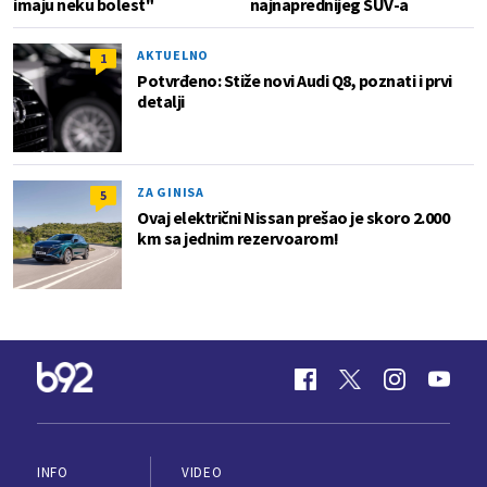
imaju neku bolest"
najnaprednijeg SUV-a
AKTUELNO
1
Potvrđeno: Stiže novi Audi Q8, poznati i prvi
detalji
ZA GINISA
5
Ovaj električni Nissan prešao je skoro 2.000
km sa jednim rezervoarom!
INFO
VIDEO