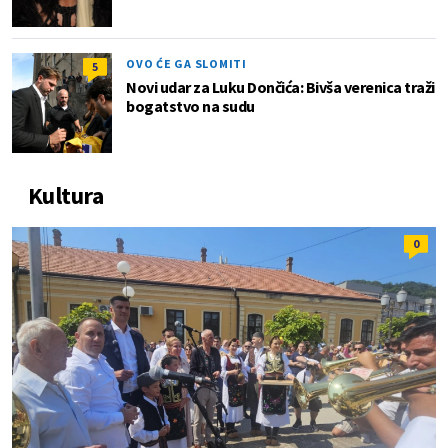
OVO ĆE GA SLOMITI
5
Novi udar za Luku Dončića: Bivša verenica traži
bogatstvo na sudu
Kultura
0