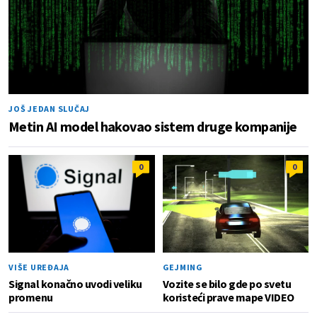
JOŠ JEDAN SLUČAJ
Metin AI model hakovao sistem druge kompanije
0
0
VIŠE UREĐAJA
GEJMING
Signal konačno uvodi veliku
Vozite se bilo gde po svetu
promenu
koristeći prave mape VIDEO