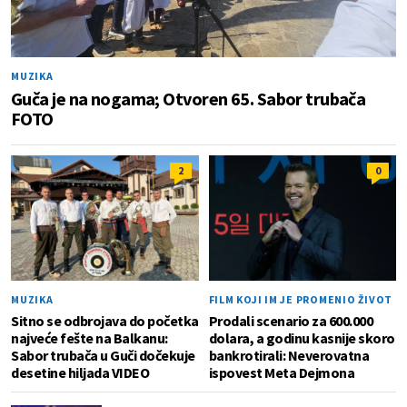
MUZIKA
Guča je na nogama; Otvoren 65. Sabor trubača
FOTO
2
0
MUZIKA
FILM KOJI IM JE PROMENIO ŽIVOT
Sitno se odbrojava do početka
Prodali scenario za 600.000
najveće fešte na Balkanu:
dolara, a godinu kasnije skoro
Sabor trubača u Guči dočekuje
bankrotirali: Neverovatna
desetine hiljada VIDEO
ispovest Meta Dejmona