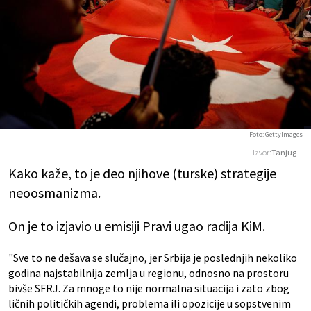
Foto: GettyImages
Izvor:
Tanjug
Kako kaže, to je deo njihove (turske) strategije
neoosmanizma.
On je to izjavio u emisiji Pravi ugao radija KiM.
"Sve to ne dešava se slučajno, jer Srbija je poslednjih nekoliko
godina najstabilnija zemlja u regionu, odnosno na prostoru
bivše SFRJ. Za mnoge to nije normalna situacija i zato zbog
ličnih političkih agendi, problema ili opozicije u sopstvenim