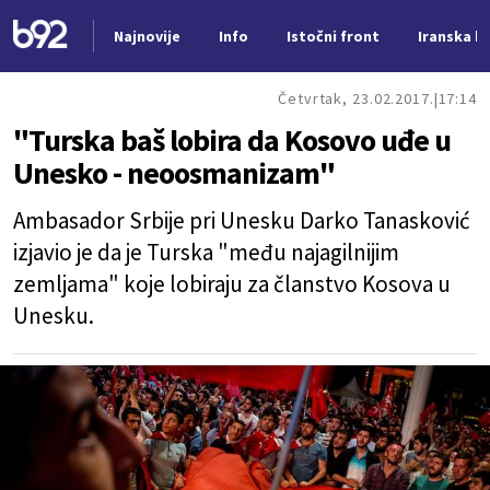
Najnovije
Info
Istočni front
Iranska kr
Nova vest
Četvrtak, 23.02.2017.
17:14
"Turska baš lobira da Kosovo uđe u
Unesko - neoosmanizam"
Ambasador Srbije pri Unesku Darko Tanasković
izjavio je da je Turska "među najagilnijim
zemljama" koje lobiraju za članstvo Kosova u
Unesku.