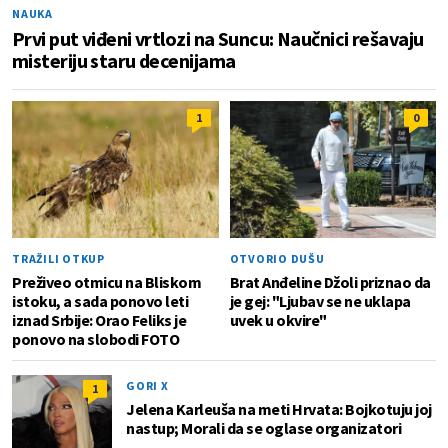
NAUKA
Prvi put viđeni vrtlozi na Suncu: Naučnici rešavaju
misteriju staru decenijama
1
0
TRAŽILI OTKUP
OTVORIO DUŠU
Preživeo otmicu na Bliskom
Brat Anđeline Džoli priznao da
istoku, a sada ponovo leti
je gej: "Ljubav se ne uklapa
iznad Srbije: Orao Feliks je
uvek u okvire"
ponovo na slobodi FOTO
GORI X
1
Jelena Karleuša na meti Hrvata: Bojkotuju joj
nastup; Morali da se oglase organizatori