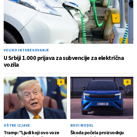
VELIKO INTERESOVANJE
U Srbiji 1.000 prijava za subvencije za električna
vozila
0
0
OŠTRE IZJAVE
NOVI MODEL
Tramp: "Ljudi koji ovo voze
Škoda počela proizvodnju