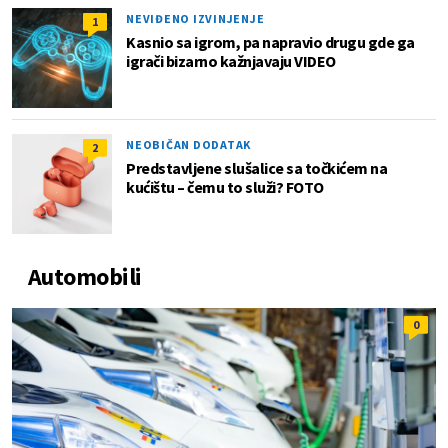
NEVIĐENO IZVINJENJE
1
Kasnio sa igrom, pa napravio drugu gde ga
igrači bizarno kažnjavaju VIDEO
NEOBIČAN DODATAK
2
Predstavljene slušalice sa točkićem na
kućištu – čemu to služi? FOTO
Automobili
0