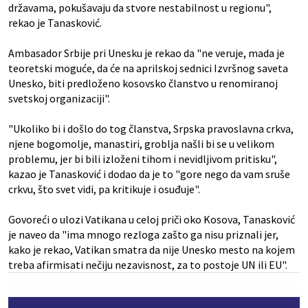
državama, pokušavaju da stvore nestabilnost u regionu",
rekao je Tanasković.
Ambasador Srbije pri Unesku je rekao da "ne veruje, mada je
teoretski moguće, da će na aprilskoj sednici Izvršnog saveta
Unesko, biti predloženo kosovsko članstvo u renomiranoj
svetskoj organizaciji".
"Ukoliko bi i došlo do tog članstva, Srpska pravoslavna crkva,
njene bogomolje, manastiri, groblja našli bi se u velikom
problemu, jer bi bili izloženi tihom i nevidljivom pritisku",
kazao je Tanasković i dodao da je to "gore nego da vam sruše
crkvu, što svet vidi, pa kritikuje i osuđuje".
Govoreći o ulozi Vatikana u celoj priči oko Kosova, Tanasković
je naveo da "ima mnogo rezloga zašto ga nisu priznali jer,
kako je rekao, Vatikan smatra da nije Unesko mesto na kojem
treba afirmisati nečiju nezavisnost, za to postoje UN ili EU".