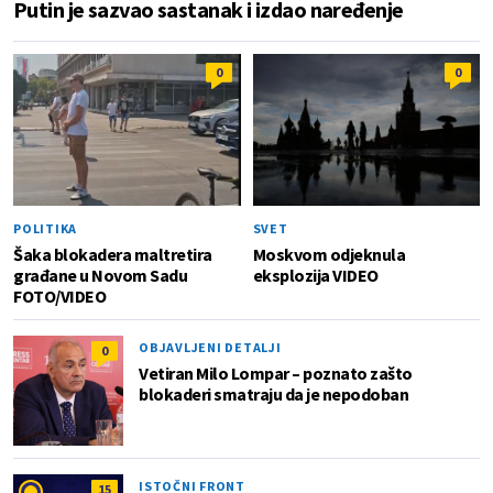
Putin je sazvao sastanak i izdao naređenje
0
0
POLITIKA
SVET
Šaka blokadera maltretira
Moskvom odjeknula
građane u Novom Sadu
eksplozija VIDEO
FOTO/VIDEO
OBJAVLJENI DETALJI
0
Vetiran Milo Lompar – poznato zašto
blokaderi smatraju da je nepodoban
ISTOČNI FRONT
15