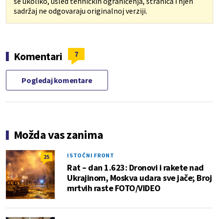
se ukoliko, usled tehničkih ograničenja, stranica i njen
sadržaj ne odgovaraju originalnoj verziji.
7
Komentari
Pogledaj komentare
Možda vas zanima
ISTOČNI FRONT
25
Rat – dan 1.623: Dronovi i rakete nad
Ukrajinom, Moskva udara sve jače; Broj
mrtvih raste FOTO/VIDEO