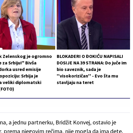
k Zelenskog je ogromno
BLOKADERI O ĐOKIĆU NAPISALI
 za Srbiju!" Bivša
DOSIJE NA 39 STRANA: Do juče im
orka usred emisije
bio saveznik, sada je
poziciju: Srbija je
''visokorizičan'' - Evo šta mu
a veliki diplomatski
stavljaju na teret
 (FOTO)
na, a jednu partnerku, Bridžit Konvej, ostavio je
er, prema njegovim rečima, nije mogla da ima dete.