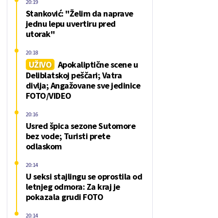
20:19
Stanković: "Želim da naprave
jednu lepu uvertiru pred
utorak"
20:18
UŽIVO
Apokaliptične scene u
Deliblatskoj peščari; Vatra
divlja; Angažovane sve jedinice
FOTO/VIDEO
20:16
Usred špica sezone Sutomore
bez vode; Turisti prete
odlaskom
20:14
U seksi stajlingu se oprostila od
letnjeg odmora: Za kraj je
pokazala grudi FOTO
20:14