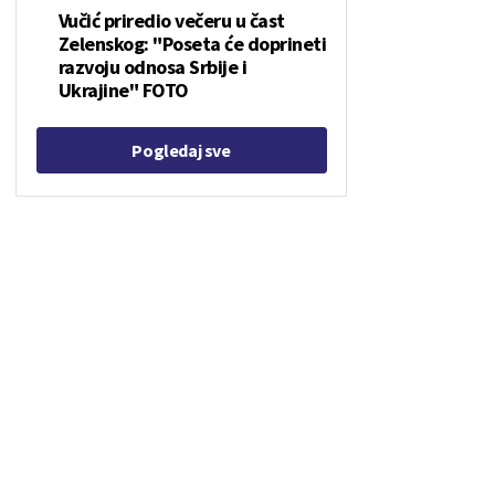
Vučić priredio večeru u čast
Zelenskog: "Poseta će doprineti
razvoju odnosa Srbije i
Ukrajine" FOTO
Pogledaj sve