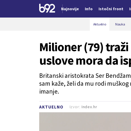
Najnovije
Info
Istočni front
Nova vest
Aktuelno
Nauka
Milioner (79) tra
uslove mora da is
Britanski aristokrata Ser Bendžami
sam kaže, želi da mu rodi muškog 
imanje.
Izvor:
Index.hr
AKTUELNO