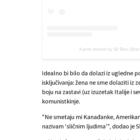
A post shared by Sir Ben (@si
Idealno bi bilo da dolazi iz ugledne po
isključivanja: žena ne sme dolaziti iz 
boju na zastavi (uz izuzetak Italije i s
komunistkinje.
"Ne smetaju mi Kanađanke, Amerikank
nazivam ‘sličnim ljudima’", dodao je Sl