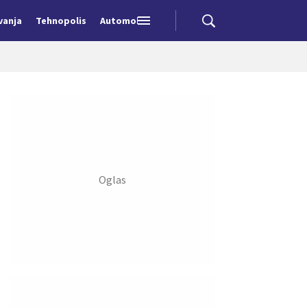
vanja
Tehnopolis
Automobili