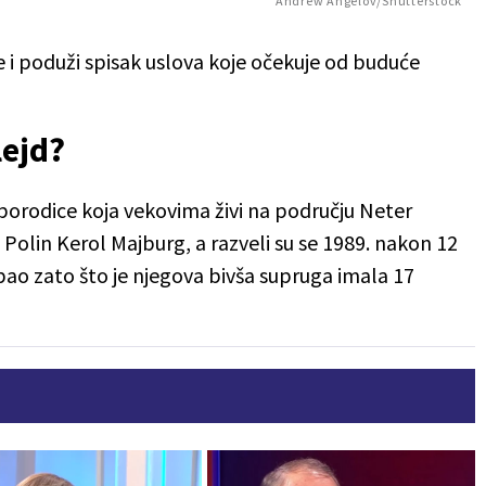
Andrew Angelov/Shutterstock
 i poduži spisak uslova koje očekuje od buduće
lejd?
z porodice koja vekovima živi na području Neter
 Polin Kerol Majburg, a razveli su se 1989. nakon 12
ao zato što je njegova bivša supruga imala 17