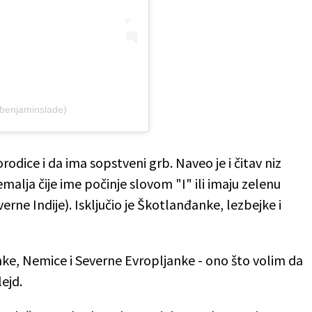
rbenjaminslade)
rodice i da ima sopstveni grb. Naveo je i čitav niz
zemalja čije ime počinje slovom "I" ili imaju zelenu
everne Indije). Isključio je Škotlanđanke, lezbejke i
e, Nemice i Severne Evropljanke - ono što volim da
ejd.