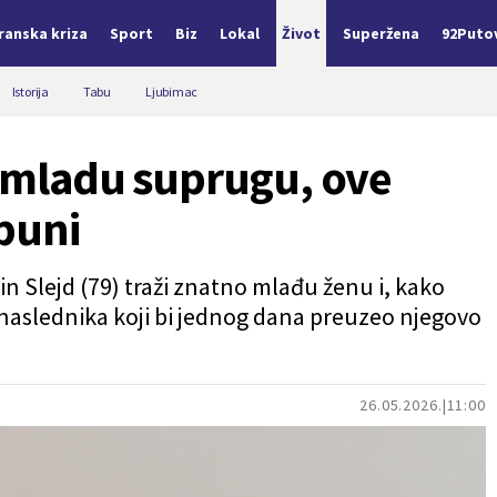
Iranska kriza
Sport
Biz
Lokal
Život
Superžena
92Puto
Istorija
Tabu
Ljubimac
ži mladu suprugu, ove
puni
n Slejd (79) traži znatno mlađu ženu i, kako
naslednika koji bi jednog dana preuzeo njegovo
26.05.2026.
11:00