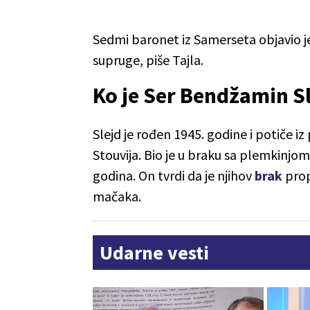
Sedmi baronet iz Samerseta objavio je
supruge, piše Tajla.
Ko je Ser Bendžamin S
Slejd je rođen 1945. godine i potiče i
Stouvija. Bio je u braku sa plemkinjom
godina. On tvrdi da je njihov
brak
prop
mačaka.
Udarne vesti