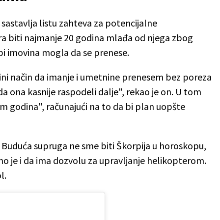
sastavlja listu zahteva za potencijalne
ra biti najmanje 20 godina mlađa od njega zbog
 bi imovina mogla da se prenese.
dini način da imanje i umetnine prenesem bez poreza
da ona kasnije raspodeli dalje", rekao je on. U tom
m godina", računajući na to da bi plan uopšte
. Buduća supruga ne sme biti Škorpija u horoskopu,
o je i da ima dozvolu za upravljanje helikopterom.
l.