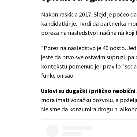
Nakon raskida 2017. Slejd je počeo da 
kandidatkinje. Tvrdi da partnerka mo
poreza na nasledstvo i načina na koji
"Porez na nasledstvo je 40 odsto. Je
jeste da prvo sve ostavim supruzi, pa 
kontekstu pomenuo je i pravilo "seda
funkcionisao.
Uslovi su dugački i prilično neobični
mora imati vozačku dozvolu, a poželjn
Ne sme da konzumira drogu ni alkoho