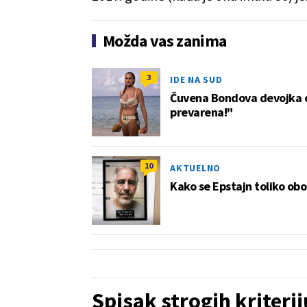
Možda vas zanima
3
IDE NA SUD
Čuvena Bondova devojka 
prevarena!"
10
AKTUELNO
Kako se Epstajn toliko obo
Spisak strogih kriteri