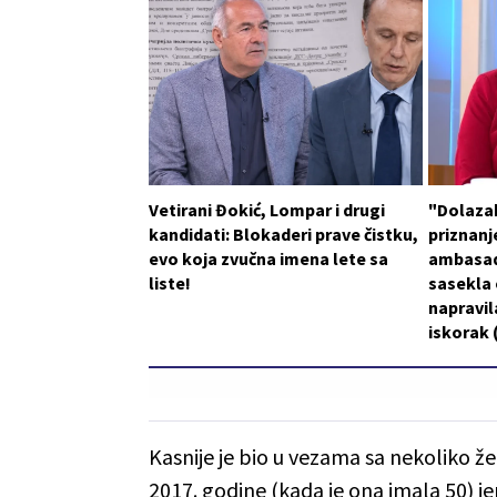
Vetirani Đokić, Lompar i drugi
"Dolaza
kandidati: Blokaderi prave čistku,
priznanje
evo koja zvučna imena lete sa
ambasad
liste!
sasekla o
napravil
iskorak
Kasnije je bio u vezama sa nekoliko že
2017. godine (kada je ona imala 50) j