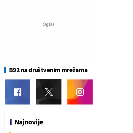
B92 na društvenim mrežama
Najnovije