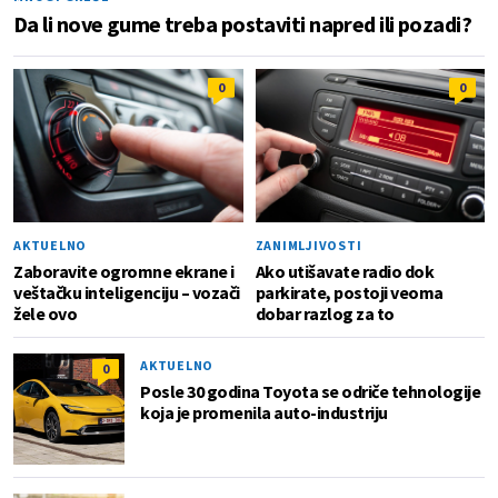
Da li nove gume treba postaviti napred ili pozadi?
0
0
AKTUELNO
ZANIMLJIVOSTI
Zaboravite ogromne ekrane i
Ako utišavate radio dok
veštačku inteligenciju – vozači
parkirate, postoji veoma
žele ovo
dobar razlog za to
AKTUELNO
0
Posle 30 godina Toyota se odriče tehnologije
koja je promenila auto-industriju