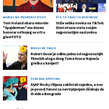
MARVEL MU PROMENIO ŽIVOT
ŠTA TO ZNAČI ZA KORISNIKE
Tom Holand obara rekorde:
Stiže velika novina na TikTok:
"Spajdermen" mu doneo
Dizni otvara vrata svojim
honorar od kojeg se vrti u
najpoznatijim naslovima
glavi FOTO
MNOGI NE ZNAJU
3
Robert Duval je odbio jednu od najpoznatijih
filmskih uloga zbog Toma Kruza: Najveća
greška u karijeri?
ČEKA NAS SPEKTAKL
1
A$AP Rocky i Rijana zablistali zajedno, a ovo
je povod: Fanovi sa nestrpljenjem iščekuju da
ih vide u Beogradu