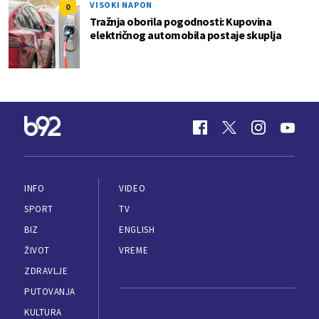
VISOKI NAPON
0
Tražnja oborila pogodnosti: Kupovina
električnog automobila postaje skuplja
INFO
VIDEO
SPORT
TV
BIZ
ENGLISH
ŽIVOT
VREME
ZDRAVLJE
PUTOVANJA
KULTURA