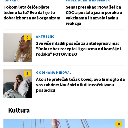
ISHRANA
POSLE BURNIH RASPRAVA
Tokom leta češće pijete
Senat presekao: Nova šefica
ledenu kafu? Evo da li je to
CDC-a poslala jasnu poruku o
dobar izbor za naš organizam
vakcinama i izazvala lavinu
reakcija
AKTUELNO
0
Sve više mladih poseže za antidepresivima:
"Dolaze bez recepta ili ga uzmu od komšije i
rođaka" FOTO/VIDEO
GODINAMA MIROVALI
1
Ako ste preležali težak kovid, ovo bi moglo da
vas zabrine: Naučnici otkrili neočekivanu
posledicu
Kultura
0