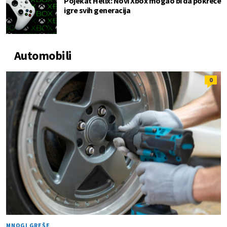
Pojekat Helix: Novi Xbox mogao bi da pokreće
igre svih generacija
Automobili
0
MNOGI GREŠE