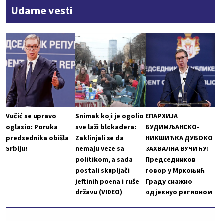
Udarne vesti
Vučić se upravo
Snimak koji je ogolio
ЕПАРХИЈА
oglasio: Poruka
sve laži blokadera:
БУДИМЉАНСКО-
predsednika obišla
Zaklinjali se da
НИКШИЋКА ДУБОКО
Srbiju!
nemaju veze sa
ЗАХВАЛНА ВУЧИЋУ:
politikom, a sada
Председников
postali skupljači
говор у Мркоњић
jeftinih poena i ruše
Граду снажно
državu (VIDEO)
одјекнуо регионом