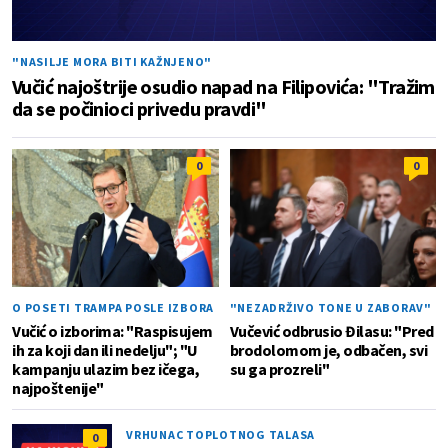
"NASILJE MORA BITI KAŽNJENO"
Vučić najoštrije osudio napad na Filipovića: "Tražim
da se počinioci privedu pravdi"
0
0
O POSETI TRAMPA POSLE IZBORA
"NEZADRŽIVO TONE U ZABORAV"
Vučić o izborima: "Raspisujem
Vučević odbrusio Đilasu: "Pred
ih za koji dan ili nedelju"; "U
brodolomom je, odbačen, svi
kampanju ulazim bez ičega,
su ga prozreli"
najpoštenije"
VRHUNAC TOPLOTNOG TALASA
0