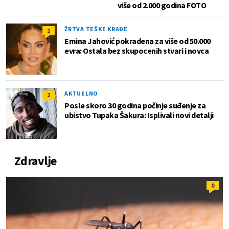
više od 2.000 godina FOTO
ŽRTVA TEŠKE KRAĐE
1
Emina Jahović pokradena za više od 50.000
evra: Ostala bez skupocenih stvari i novca
AKTUELNO
2
Posle skoro 30 godina počinje suđenje za
ubistvo Tupaka Šakura: Isplivali novi detalji
Zdravlje
0