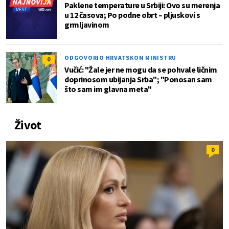
Paklene temperature u Srbiji: Ovo su merenja
u 12 časova; Po podne obrt – pljuskovi s
grmljavinom
ODGOVORIO HRVATSKOM MINISTRU
0
Vučić: "Žale jer ne mogu da se pohvale ličnim
doprinosom ubijanja Srba"; "Ponosan sam
što sam im glavna meta"
Život
0