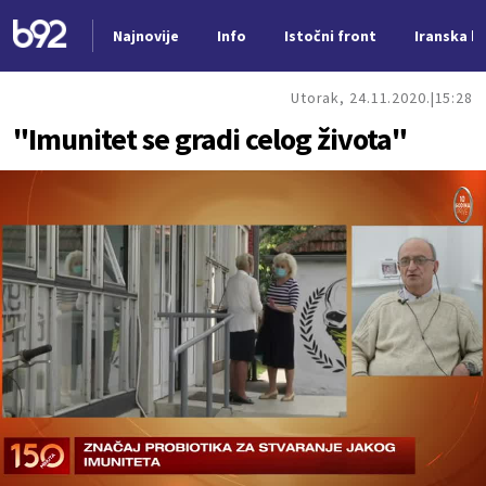
Najnovije
Info
Istočni front
Iranska kr
Nova vest
Utorak, 24.11.2020.
15:28
"Imunitet se gradi celog života"