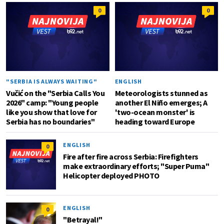
0
0
"SERBIA IS ALWAYS WAITING"
ENGLISH
Vučić on the "Serbia Calls You
Meteorologists stunned as
2026" camp: "Young people
another El Niño emerges; A
like you show that love for
'two-ocean monster' is
Serbia has no boundaries"
heading toward Europe
ENGLISH
0
Fire after fire across Serbia: Firefighters
make extraordinary efforts; "Super Puma"
Helicopter deployed PHOTO
ENGLISH
0
"Betrayal!"