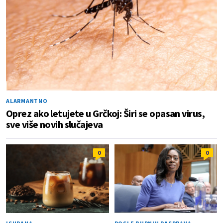
ALARMANTNO
Oprez ako letujete u Grčkoj: Širi se opasan virus,
sve više novih slučajeva
0
0