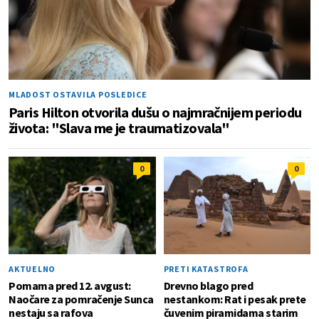
MLADOST OSTAVILA POSLEDICE
Paris Hilton otvorila dušu o najmračnijem periodu
života: "Slava me je traumatizovala"
0
0
AKTUELNO
PRETI KATASTROFA
Pomama pred 12. avgust:
Drevno blago pred
Naočare za pomračenje Sunca
nestankom: Rat i pesak prete
nestaju sa rafova
čuvenim piramidama starim