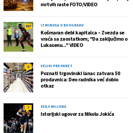
mrtvih raste FOTO/VIDEO
IZ MINUSA U BEOGRADU
367
Košmaran debi kapitalca – Zvezda se
vraća sa zaostatkom; "Da zaključimo o
Lukasenu..." VIDEO
VELIKI PREOKRET
0
Poznati trgovinski lanac zatvara 50
prodavnica: Deo radnika već dobio
otkaz
359,5 MILIONA
7
Istorijski ugovor za Nikolu Jokića