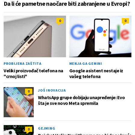
Da li će pametne naočare biti zabranjene u Evropi?
0
0
PROBIJENA ZAŠTITA
MENJA GA GEMINI
Veliki proizvođač telefona na
Google asistent nestaje iz
"crnoj listi"
vašeg telefona
JOŠ INOVACIJA
0
WhatsApp grupe dobijaju unapređenje: Evo
šta je sve novo Meta spremila
GEJMING
0