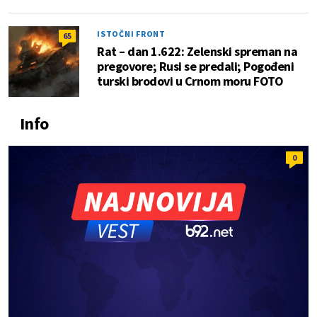
ISTOČNI FRONT
65
Rat – dan 1.622: Zelenski spreman na
pregovore; Rusi se predali; Pogođeni
turski brodovi u Crnom moru FOTO
Info
0