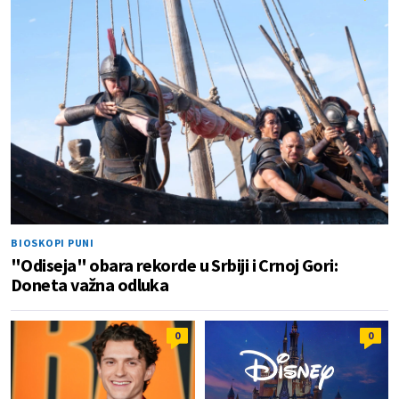
BIOSKOPI PUNI
"Odiseja" obara rekorde u Srbiji i Crnoj Gori:
Doneta važna odluka
0
0