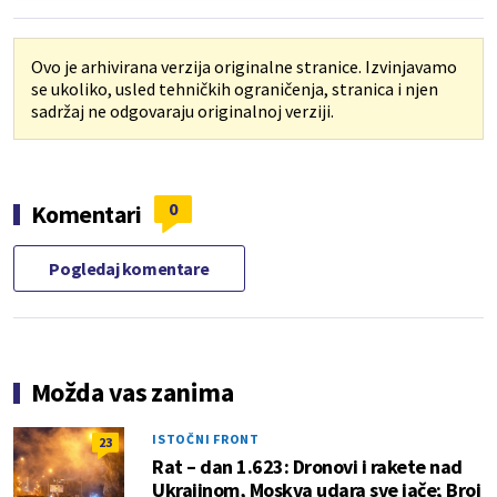
Ovo je arhivirana verzija originalne stranice. Izvinjavamo
se ukoliko, usled tehničkih ograničenja, stranica i njen
sadržaj ne odgovaraju originalnoj verziji.
0
Komentari
Pogledaj komentare
Možda vas zanima
ISTOČNI FRONT
23
Rat – dan 1.623: Dronovi i rakete nad
Ukrajinom, Moskva udara sve jače; Broj