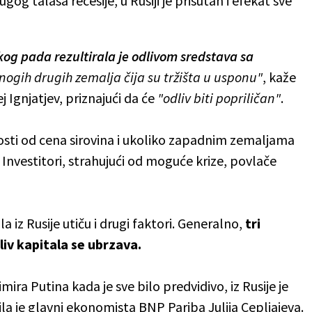
gog talasa recesije, u Rusiji je prisutan i efekat sve
g pada rezultirala je odlivom sredstava sa
nogih drugih zemalja čija su tržišta u usponu"
, kaže
 Ignjatjev, priznajući da će
"odliv biti popriličan"
.
osti od cena sirovina i ukoliko zapadnim zemaljama
. Investitori, strahujući od moguće krize, povlače
 iz Rusije utiču i drugi faktori. Generalno,
tri
iv kapitala se ubrzava.
ira Putina kada je sve bilo predvidivo, iz Rusije je
ila je glavni ekonomista BNP Pariba Julija Cepljajeva.