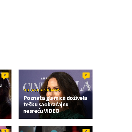
0
0
u
OBJAVILA SNIMAK
Poznata glumica doživela
tešku saobraćajnu
nesreću VIDEO
1
0