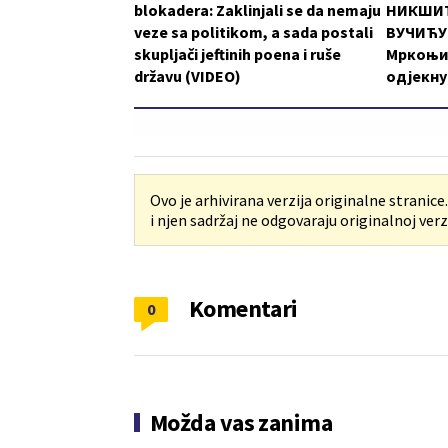
blokadera: Zaklinjali se da nemaju
НИКШИЋ
veze sa politikom, a sada postali
ВУЧИЋУ:
skupljači jeftinih poena i ruše
Мркоњи
državu (VIDEO)
одјекну
Ovo je arhivirana verzija originalne stranice
i njen sadržaj ne odgovaraju originalnoj verzi
Komentari
0
Možda vas zanima