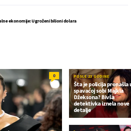
lne ekonomije: Ugroženi bilioni dolara
0
POSLE 23 GODINE
Šta je policija pronašla 
spavaćoj sobi Majkla
Džeksona? Bivša
detektivka iznela nove
detalje