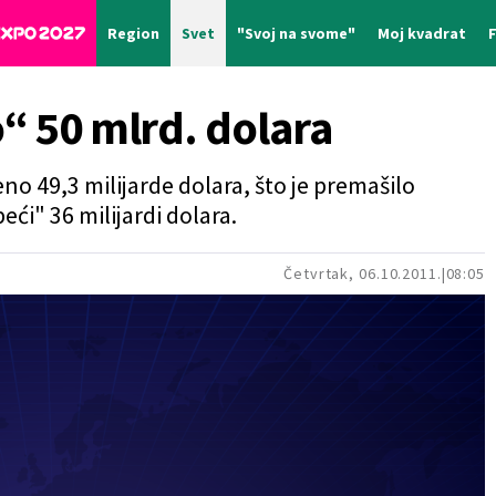
Region
Svet
"Svoj na svome"
Moj kvadrat
o“ 50 mlrd. dolara
no 49,3 milijarde dolara, što je premašilo
ći" 36 milijardi dolara.
Četvrtak, 06.10.2011.
08:05