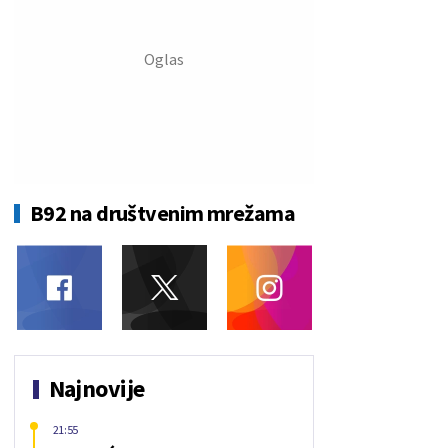
B92 na društvenim mrežama
Najnovije
21:55