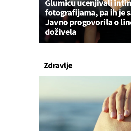
Glumicu ucenjivali int
fotografijama, pa ih je 
Javno progovorila o linč
doživela
Zdravlje