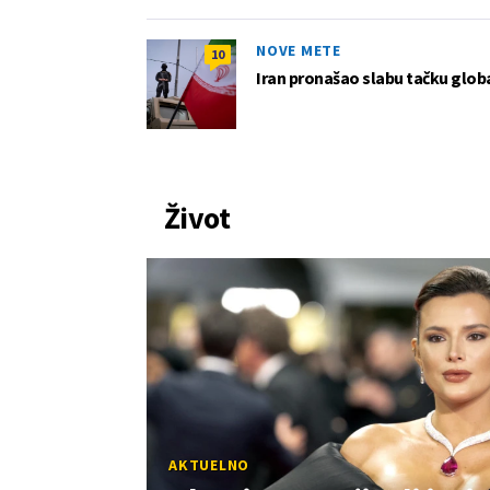
NOVE METE
10
Iran pronašao slabu tačku globa
Život
AKTUELNO