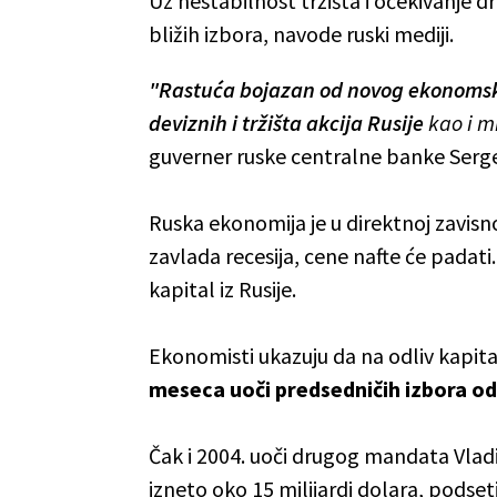
Uz nestabilnost tržišta i očekivanje dru
bližih izbora, navode ruski mediji.
"Rastuća bojazan od novog ekonomsko
deviznih i tržišta akcija Rusije
kao i m
guverner ruske centralne banke Sergej
Ruska ekonomija je u direktnoj zavisn
zavlada recesija, cene nafte će padati
kapital iz Rusije.
Ekonomisti ukazuju da na odliv kapitala
meseca uoči predsedničih izbora odl
Čak i 2004. uoči drugog mandata Vladim
izneto oko 15 milijardi dolara, podset