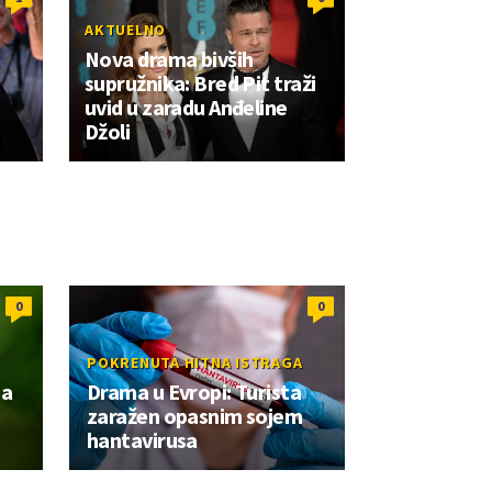
AKTUELNO
Nova drama bivših
supružnika: Bred Pit traži
uvid u zaradu Anđeline
Džoli
0
0
POKRENUTA HITNA ISTRAGA
da
Drama u Evropi: Turista
zaražen opasnim sojem
hantavirusa