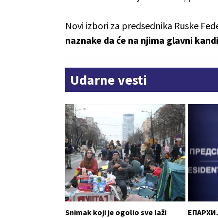
Novi izbori za predsednika Ruske Fed
naznake da će na njima glavni kandi
Udarne vesti
Snimak koji je ogolio sve laži
ЕПАРХИ