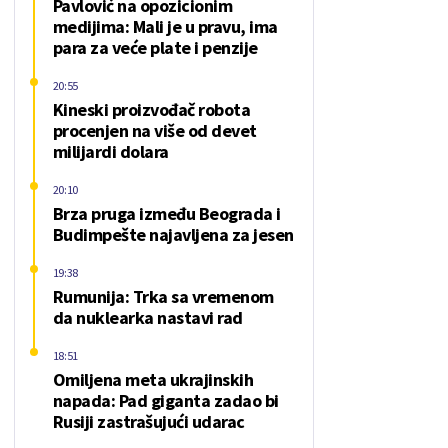
Pavlović na opozicionim
medijima: Mali je u pravu, ima
para za veće plate i penzije
20:55
Kineski proizvođač robota
procenjen na više od devet
milijardi dolara
20:10
Brza pruga između Beograda i
Budimpešte najavljena za jesen
19:38
Rumunija: Trka sa vremenom
da nuklearka nastavi rad
18:51
Omiljena meta ukrajinskih
napada: Pad giganta zadao bi
Rusiji zastrašujući udarac