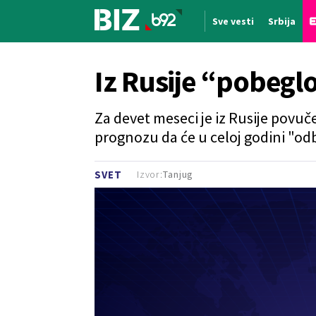
Sve vesti
Srbija
Nova vest
Iz Rusije “pobegl
Za devet meseci je iz Rusije povuče
prognozu da će u celoj godini "odbe
Izvor:
Tanjug
SVET