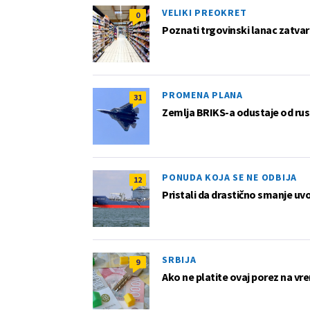
VELIKI PREOKRET
0
Poznati trgovinski lanac zatvar
PROMENA PLANA
31
Zemlja BRIKS-a odustaje od rus
PONUDA KOJA SE NE ODBIJA
12
Pristali da drastično smanje uv
SRBIJA
9
Ako ne platite ovaj porez na vre