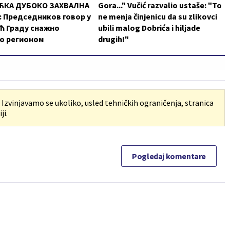
КА ДУБОКО ЗАХВАЛНА
Gora..." Vučić razvalio ustaše: "To
 Председников говор у
ne menja činjenicu da su zlikovci
ћ Граду снажно
ubili malog Dobrića i hiljade
о регионом
drugih!"
. Izvinjavamo se ukoliko, usled tehničkih ograničenja, stranica
ji.
Pogledaj komentare