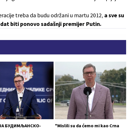
eracije treba da budu održani u martu 2012,
a sve su
dat biti ponovo sadašnji premijer Putin.
ЈА БУДИМЉАНСКО-
"Mislili su da ćemo mi kao Crna