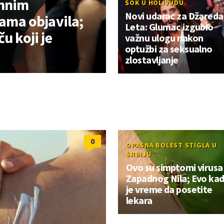
imnim
ŠOK U HOLIVUDU
Novi udarac za Džareda
sama objavila;
Leta: Glumac izgubio
u koji je
važnu ulogu nakon
optužbi za seksualno
zlostavljanje
0
OPASNA BOLEST STIGLA U
SRBIJU
Ovo su simptomi virusa
Zapadnog Nila; Evo ka
je vreme da posetite
lekara