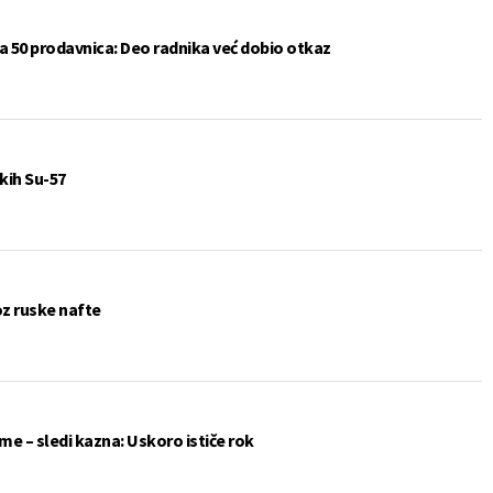
a 50 prodavnica: Deo radnika već dobio otkaz
kih Su-57
oz ruske nafte
me – sledi kazna: Uskoro ističe rok