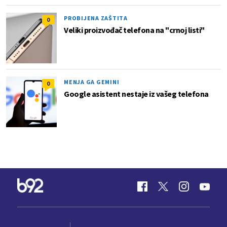
PROBIJENA ZAŠTITA
0
Veliki proizvođač telefona na "crnoj listi"
MENJA GA GEMINI
0
Google asistent nestaje iz vašeg telefona