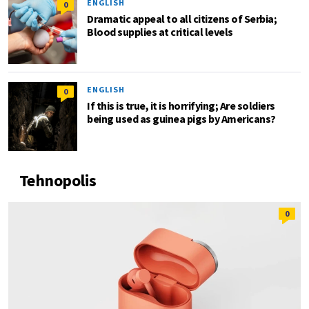
ENGLISH
0
Dramatic appeal to all citizens of Serbia;
Blood supplies at critical levels
ENGLISH
0
If this is true, it is horrifying; Are soldiers
being used as guinea pigs by Americans?
Tehnopolis
0