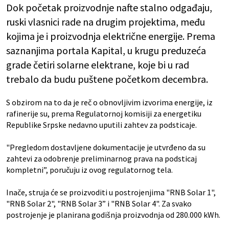
Dok početak proizvodnje nafte stalno odgađaju,
ruski vlasnici rade na drugim projektima, među
kojima je i proizvodnja električne energije. Prema
saznanjima portala Kapital, u krugu preduzeća
grade četiri solarne elektrane, koje bi u rad
trebalo da budu puštene početkom decembra.
S obzirom na to da je reč o obnovljivim izvorima energije, iz
rafinerije su, prema Regulatornoj komisiji za energetiku
Republike Srpske nedavno uputili zahtev za podsticaje.
"Pregledom dostavljene dokumentacije je utvrđeno da su
zahtevi za odobrenje preliminarnog prava na podsticaj
kompletni”, poručuju iz ovog regulatornog tela.
Inače, struja će se proizvoditi u postrojenjima "RNB Solar 1",
"RNB Solar 2", "RNB Solar 3” i "RNB Solar 4". Za svako
postrojenje je planirana godišnja proizvodnja od 280.000 kWh.