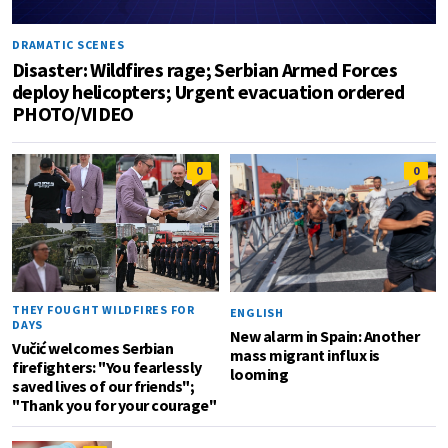
DRAMATIC SCENES
Disaster: Wildfires rage; Serbian Armed Forces
deploy helicopters; Urgent evacuation ordered
PHOTO/VIDEO
0
0
THEY FOUGHT WILDFIRES FOR
ENGLISH
DAYS
New alarm in Spain: Another
Vučić welcomes Serbian
mass migrant influx is
firefighters: "You fearlessly
looming
saved lives of our friends";
"Thank you for your courage"