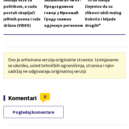
nemaju veze sa
ЗАХВАЛНА ВУЧИЋУ:
"To ne menja
politikom, a sada
Председников
činjenicu da su
postali skupljači
говор у Мркоњић
zlikovci ubili malog
jeftinih poena i ruše
Граду снажно
Dobrića i hiljade
državu (VIDEO)
одјекнуо регионом
drugih!"
Ovo je arhivirana verzija originalne stranice. Izvinjavamo
se ukoliko, usled tehničkih ograničenja, stranica i njen
sadržaj ne odgovaraju originalnoj verziji.
0
Komentari
Pogledaj komentare