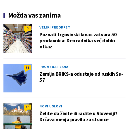
Možda vas zanima
VELIKI PREOKRET
0
Poznati trgovinski lanac zatvara 50
prodavnica: Deo radnika već dobio
otkaz
PROMENA PLANA
31
Zemlja BRIKS-a odustaje od ruskih Su-
57
NOVI USLOVI
10
Želite da živite ili radite u Sloveniji?
Država menja pravila za strance