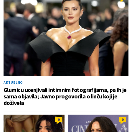
AKTUELNO
Glumicu ucenjivali intimnim fotografijama, pa ih je
sama objavila; Javno progovorila o linču koji je
doživela
0
0