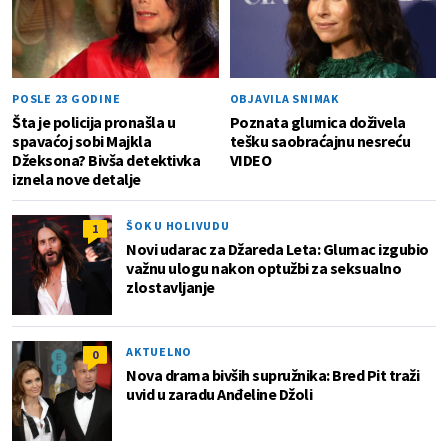
POSLE 23 GODINE
OBJAVILA SNIMAK
Šta je policija pronašla u
Poznata glumica doživela
spavaćoj sobi Majkla
tešku saobraćajnu nesreću
Džeksona? Bivša detektivka
VIDEO
iznela nove detalje
ŠOK U HOLIVUDU
1
Novi udarac za Džareda Leta: Glumac izgubio
važnu ulogu nakon optužbi za seksualno
zlostavljanje
AKTUELNO
0
Nova drama bivših supružnika: Bred Pit traži
uvid u zaradu Anđeline Džoli