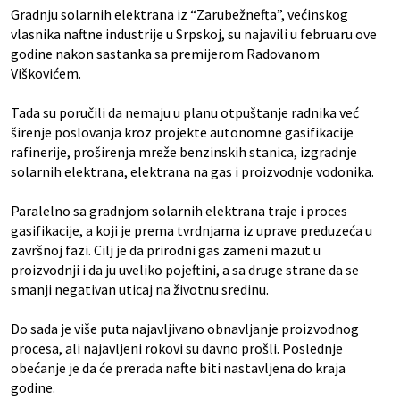
Gradnju solarnih elektrana iz “Zarubežnefta”, većinskog
vlasnika naftne industrije u Srpskoj, su najavili u februaru ove
godine nakon sastanka sa premijerom Radovanom
Viškovićem.
Tada su poručili da nemaju u planu otpuštanje radnika već
širenje poslovanja kroz projekte autonomne gasifikacije
rafinerije, proširenja mreže benzinskih stanica, izgradnje
solarnih elektrana, elektrana na gas i proizvodnje vodonika.
Paralelno sa gradnjom solarnih elektrana traje i proces
gasifikacije, a koji je prema tvrdnjama iz uprave preduzeća u
završnoj fazi. Cilj je da prirodni gas zameni mazut u
proizvodnji i da ju uveliko pojeftini, a sa druge strane da se
smanji negativan uticaj na životnu sredinu.
Do sada je više puta najavljivano obnavljanje proizvodnog
procesa, ali najavljeni rokovi su davno prošli. Poslednje
obećanje je da će prerada nafte biti nastavljena do kraja
godine.