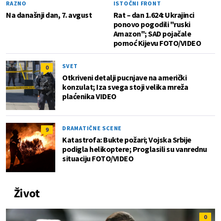
RAZNO
ISTOČNI FRONT
Na današnji dan, 7. avgust
Rat – dan 1.624: Ukrajinci
ponovo pogodili "ruski
Amazon"; SAD pojačale
pomoć Kijevu FOTO/VIDEO
SVET
0
Otkriveni detalji pucnjave na američki
konzulat; Iza svega stoji velika mreža
plaćenika VIDEO
DRAMATIČNE SCENE
9
Katastrofa: Bukte požari; Vojska Srbije
podigla helikoptere; Proglasili su vanrednu
situaciju FOTO/VIDEO
Život
0