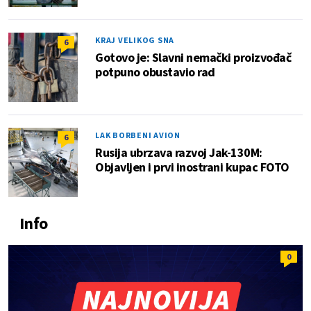
KRAJ VELIKOG SNA
6
Gotovo je: Slavni nemački proizvođač
potpuno obustavio rad
LAK BORBENI AVION
6
Rusija ubrzava razvoj Jak-130M:
Objavljen i prvi inostrani kupac FOTO
Info
0