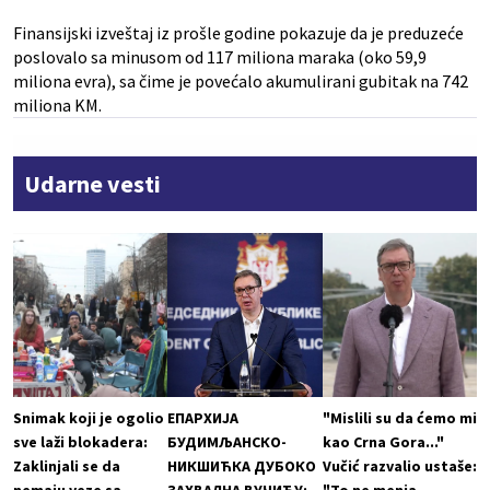
Finansijski izveštaj iz prošle godine pokazuje da je preduzeće
poslovalo sa minusom od 117 miliona maraka (oko 59,9
miliona evra), sa čime je povećalo akumulirani gubitak na 742
miliona KM.
Udarne vesti
Snimak koji je ogolio
ЕПАРХИЈА
"Mislili su da ćemo mi
sve laži blokadera:
БУДИМЉАНСКО-
kao Crna Gora..."
Zaklinjali se da
НИКШИЋКА ДУБОКО
Vučić razvalio ustaše: