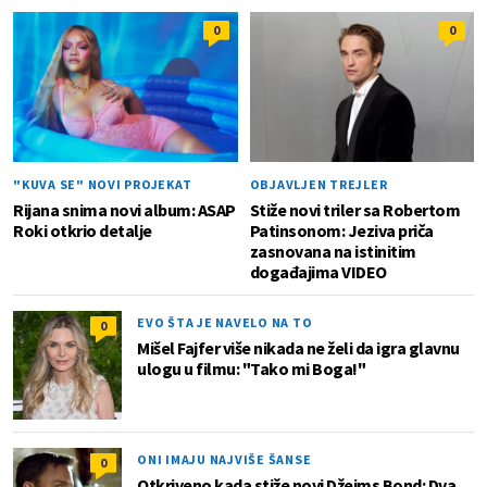
0
0
"KUVA SE" NOVI PROJEKAT
OBJAVLJEN TREJLER
Rijana snima novi album: ASAP
Stiže novi triler sa Robertom
Roki otkrio detalje
Patinsonom: Jeziva priča
zasnovana na istinitim
događajima VIDEO
EVO ŠTA JE NAVELO NA TO
0
Mišel Fajfer više nikada ne želi da igra glavnu
ulogu u filmu: "Tako mi Boga!"
ONI IMAJU NAJVIŠE ŠANSE
0
Otkriveno kada stiže novi Džejms Bond: Dva