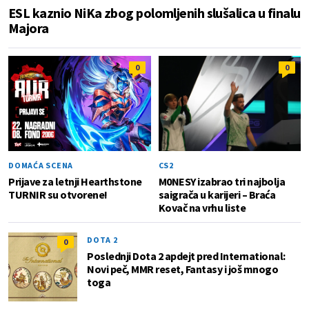
ESL kaznio NiKa zbog polomljenih slušalica u finalu
Majora
0
0
DOMAĆA SCENA
CS2
Prijave za letnji Hearthstone
M0NESY izabrao tri najbolja
TURNIR su otvorene!
saigrača u karijeri – Braća
Kovač na vrhu liste
DOTA 2
0
Poslednji Dota 2 apdejt pred International:
Novi peč, MMR reset, Fantasy i još mnogo
toga