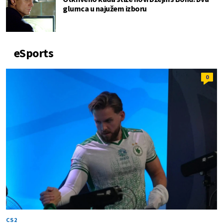
glumca u najužem izboru
eSports
0
CS2