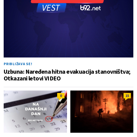
PRIBLIŽAVA SE!
Uzbuna: Naređena hitna evakuacija stanovništva;
Otkazani letovi VIDEO
0
15