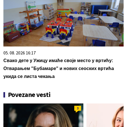
05. 08. 2026 16:17
Свако дете у Ужицу имаће своје место у вртићу:
Отварањем "Бубамаре" и нових сеоских вртића
укида се листа чекања
Povezane vesti
3