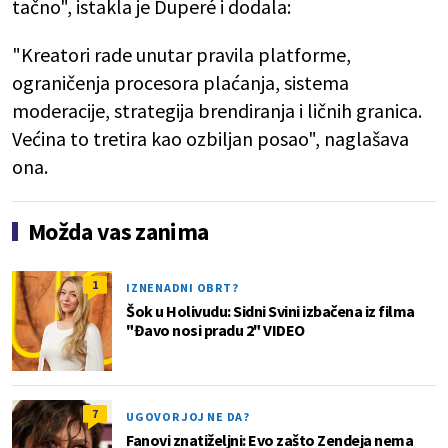
tačno", istakla je Duperé i dodala:
"Kreatori rade unutar pravila platforme,
ograničenja procesora plaćanja, sistema
moderacije, strategija brendiranja i ličnih granica.
Većina to tretira kao ozbiljan posao", naglašava
ona.
Možda vas zanima
1
IZNENADNI OBRT?
Šok u Holivudu: Sidni Svini izbačena iz filma
"Đavo nosi pradu 2" VIDEO
7
UGOVOR JOJ NE DA?
Fanovi znatiželjni: Evo zašto Zendeja nema