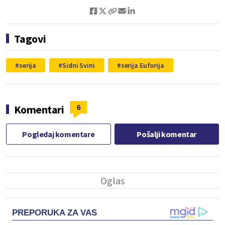
Tagovi
serija
Sidni Svini
serija Euforija
6
Komentari
Pogledaj komentare
Pošalji komentar
PREPORUKA ZA VAS