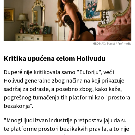
HBO MAX / Planet / Profimedia
Kritika upućena celom Holivudu
Duperé nije kritikovala samo "Euforiju", već i
Holivud generalno zbog načina na koji prikazuje
sadržaj za odrasle, a posebno zbog, kako kaže,
pogrešnog tumačenja tih platformi kao "prostora
bezakonja".
"Mnogi ljudi izvan industrije pretpostavljaju da su
te platforme prostori bez ikakvih pravila, a to nije