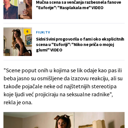
Mučna scena sa venčanja razbesnela fanove
"Euforije": "Rasplakala me" VIDEO
6
FILM/TV
Sidni Svini progovorila o fami oko eksplicitnih
scena u "Euforiji": "Niko ne priča o mojoj
glumi" VIDEO
"Scene poput onih u kojima se lik odaje kao pas ili
beba jasno su osmišljene da izazovu reakciju, ali su
takođe pojačale neke od najštetnijih stereotipa
koje ljudi već projiciraju na seksualne radnike",
rekla je ona.