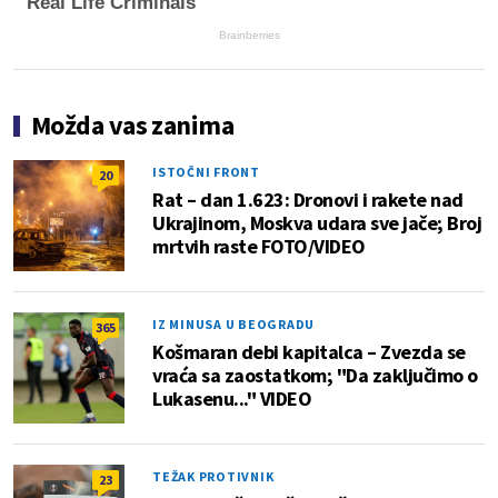
Real Life Criminals
Brainberries
Možda vas zanima
ISTOČNI FRONT
20
Rat – dan 1.623: Dronovi i rakete nad
Ukrajinom, Moskva udara sve jače; Broj
mrtvih raste FOTO/VIDEO
IZ MINUSA U BEOGRADU
365
Košmaran debi kapitalca – Zvezda se
vraća sa zaostatkom; "Da zaključimo o
Lukasenu..." VIDEO
TEŽAK PROTIVNIK
23