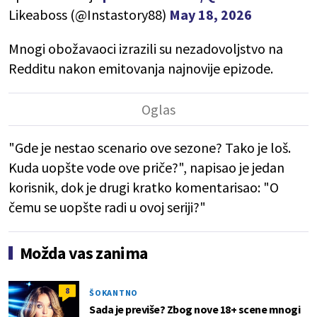
Likeaboss (@Instastory88)
May 18, 2026
Mnogi obožavaoci izrazili su nezadovoljstvo na
Redditu nakon emitovanja najnovije epizode.
"Gde je nestao scenario ove sezone? Tako je loš.
Kuda uopšte vode ove priče?", napisao je jedan
korisnik, dok je drugi kratko komentarisao: "O
čemu se uopšte radi u ovoj seriji?"
Možda vas zanima
8
ŠOKANTNO
Sada je previše? Zbog nove 18+ scene mnogi