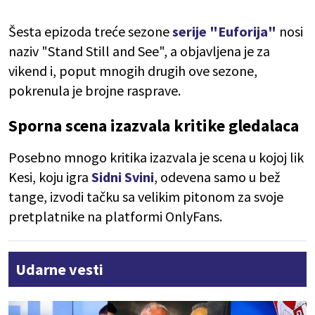
Šesta epizoda treće sezone
serije "Euforija"
nosi
naziv "Stand Still and See", a objavljena je za
vikend i, poput mnogih drugih ove sezone,
pokrenula je brojne rasprave.
Sporna scena izazvala kritike gledalaca
Posebno mnogo kritika izazvala je scena u kojoj lik
Kesi, koju igra
Sidni Svini
, odevena samo u bež
tange, izvodi tačku sa velikim pitonom za svoje
pretplatnike na platformi OnlyFans.
Udarne vesti