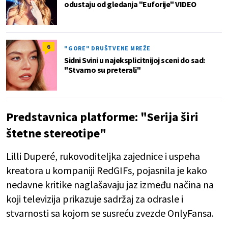
odustaju od gledanja "Euforije" VIDEO
6
"GORE" DRUŠTVENE MREŽE
Sidni Svini u najeksplicitnijoj sceni do sad:
"Stvarno su preterali"
Predstavnica platforme: "Serija širi
štetne stereotipe"
Lilli Duperé, rukovoditeljka zajednice i uspeha
kreatora u kompaniji RedGIFs, pojasnila je kako
nedavne kritike naglašavaju jaz između načina na
koji televizija prikazuje sadržaj za odrasle i
stvarnosti sa kojom se susreću zvezde OnlyFansa.