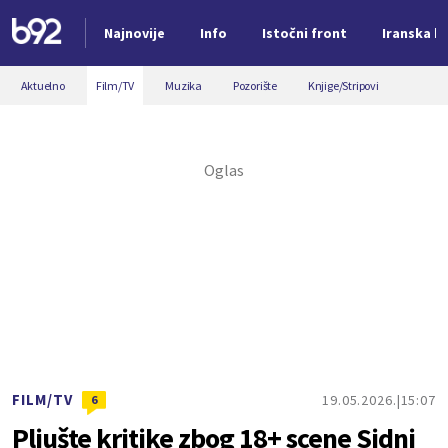
Najnovije
Info
Istočni front
Iranska kr
Nova vest
Aktuelno
Film/TV
Muzika
Pozorište
Knjige/Stripovi
FILM/TV
19.05.2026.
15:07
6
Pljušte kritike zbog 18+ scene Sidni