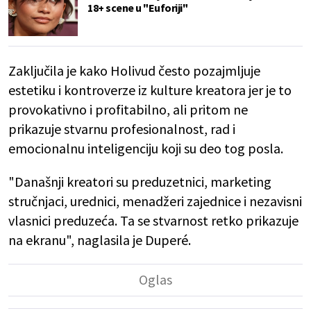
18+ scene u "Euforiji"
Zaključila je kako Holivud često pozajmljuje
estetiku i kontroverze iz kulture kreatora jer je to
provokativno i profitabilno, ali pritom ne
prikazuje stvarnu profesionalnost, rad i
emocionalnu inteligenciju koji su deo tog posla.
"Današnji kreatori su preduzetnici, marketing
stručnjaci, urednici, menadžeri zajednice i nezavisni
vlasnici preduzeća. Ta se stvarnost retko prikazuje
na ekranu", naglasila je Duperé.