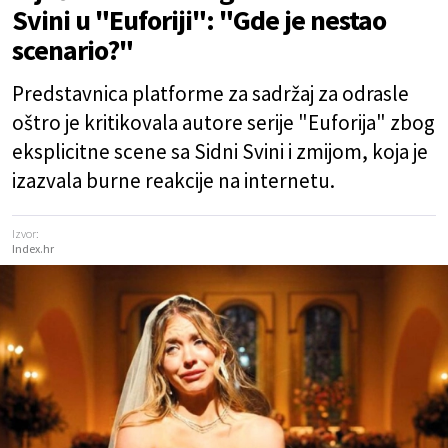
Svini u "Euforiji": "Gde je nestao
scenario?"
Predstavnica platforme za sadržaj za odrasle
oštro je kritikovala autore serije "Euforija" zbog
eksplicitne scene sa Sidni Svini i zmijom, koja je
izazvala burne reakcije na internetu.
Izvor:
Index.hr