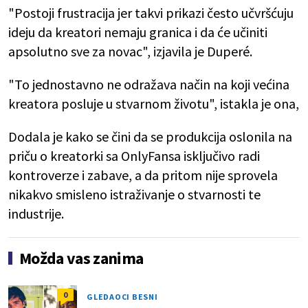
"Postoji frustracija jer takvi prikazi često učvršćuju
ideju da kreatori nemaju granica i da će učiniti
apsolutno sve za novac", izjavila je Duperé.
"To jednostavno ne odražava način na koji većina
kreatora posluje u stvarnom životu", istakla je ona,
Dodala je kako se čini da se produkcija oslonila na
priču o kreatorki sa OnlyFansa isključivo radi
kontroverze i zabave, a da pritom nije sprovela
nikakvo smisleno istraživanje o stvarnosti te
industrije.
Možda vas zanima
0
GLEDAOCI BESNI