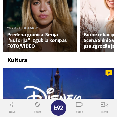
"OVO JE BOLESNO"
FILM/TV
Pređena granica: Serija
Burne rekacije 
"Euforija" izgubila kompas
Scena Sidni Svi
FOTO/VIDEO
psa zgrozila j
Kultura
0
✕
Novo
Sport
Video
Menu