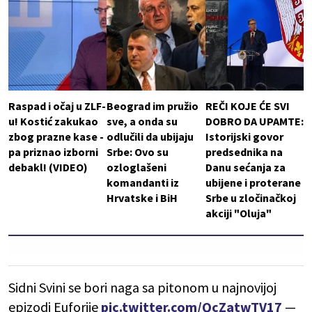
Raspad i očaj u ZLF-
Beograd im pružio
REČI KOJE ĆE SVI
u! Kostić zakukao
sve, a onda su
DOBRO DA UPAMTE:
zbog prazne kase -
odlučili da ubijaju
Istorijski govor
pa priznao izborni
Srbe: Ovo su
predsednika na
debakl! (VIDEO)
ozloglašeni
Danu sećanja za
komandanti iz
ubijene i proterane
Hrvatske i BiH
Srbe u zločinačkoj
akciji "Oluja"
Sidni Svini se bori naga sa pitonom u najnovijoj
epizodi Euforije
pic.twitter.com/QcZatwTV17
—