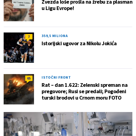
Zvezda loše prošla na žrebu za plasman
u Ligu Evrope!
359,5 MILIONA
7
Istorijski ugovor za Nikolu Jokića
ISTOČNI FRONT
65
Rat – dan 1.622: Zelenski spreman na
pregovore; Rusi se predali; Pogođeni
turski brodovi u Crnom moru FOTO