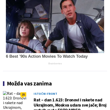
6 Best '90s Action Movies To Watch Today
Brainberries
Možda vas zanima
ISTOČNI FRONT
25
Rat – dan 1.623: Dronovi i rakete nad
Ukrajinom, Moskva udara sve jače; Broj