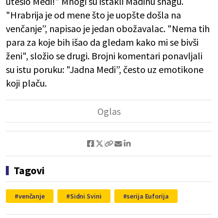
utešio Medi!" Mnogi su istakli Madinu snagu.
"Hrabrija je od mene što je uopšte došla na
venčanje”, napisao je jedan obožavalac. "Nema tih
para za koje bih išao da gledam kako mi se bivši
ženi", složio se drugi. Brojni komentari ponavljali
su istu poruku: "Jadna Medi”, često uz emotikone
koji plaču.
Tagovi
venčanje
Sidni Svini
serija Euforija