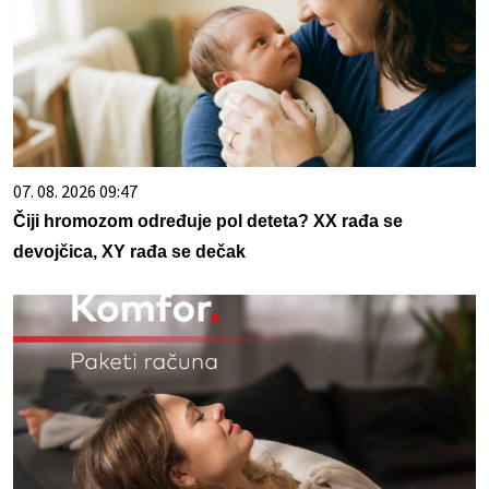
07. 08. 2026 09:47
Čiji hromozom određuje pol deteta? XX rađa se
devojčica, XY rađa se dečak