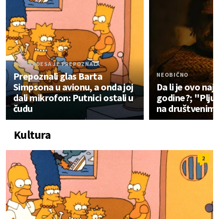
STJUARDESA JE PREPOZNALA
Prepoznali glas Barta
NEOBIČNO
Simpsona u avionu, a onda joj
Da li je ovo najb
dali mikrofon: Putnici ostali u
godine?; "Pljuš
čudu
na društvenim
Kultura
2