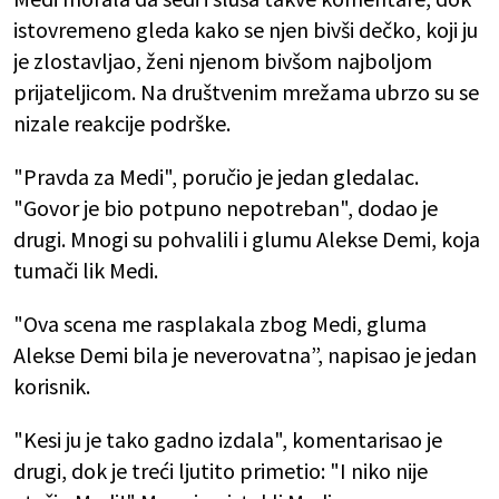
istovremeno gleda kako se njen bivši dečko, koji ju
je zlostavljao, ženi njenom bivšom najboljom
prijateljicom. Na društvenim mrežama ubrzo su se
nizale reakcije podrške.
"Pravda za Medi", poručio je jedan gledalac.
"Govor je bio potpuno nepotreban", dodao je
drugi. Mnogi su pohvalili i glumu Alekse Demi, koja
tumači lik Medi.
"Ova scena me rasplakala zbog Medi, gluma
Alekse Demi bila je neverovatna”, napisao je jedan
korisnik.
"Kesi ju je tako gadno izdala", komentarisao je
drugi, dok je treći ljutito primetio: "I niko nije