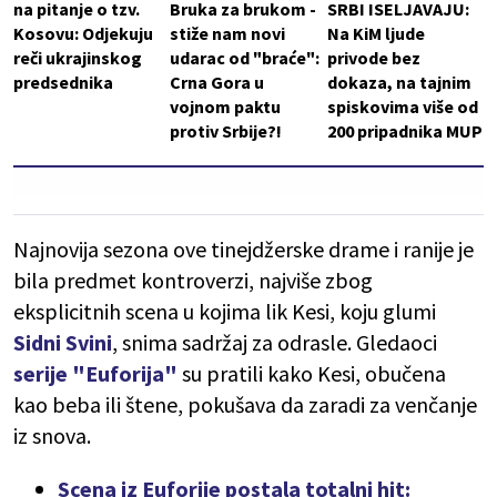
na pitanje o tzv.
Bruka za brukom -
SRBI ISELJAVAJU:
Kosovu: Odjekuju
stiže nam novi
Na KiM ljude
reči ukrajinskog
udarac od "braće":
privode bez
predsednika
Crna Gora u
dokaza, na tajnim
vojnom paktu
spiskovima više od
protiv Srbije?!
200 pripadnika MUP
Najnovija sezona ove tinejdžerske drame i ranije je
bila predmet kontroverzi, najviše zbog
eksplicitnih scena u kojima lik Kesi, koju glumi
Sidni Svini
, snima sadržaj za odrasle. Gledaoci
serije "Euforija"
su pratili kako Kesi, obučena
kao beba ili štene, pokušava da zaradi za venčanje
iz snova.
Scena iz Euforije postala totalni hit: