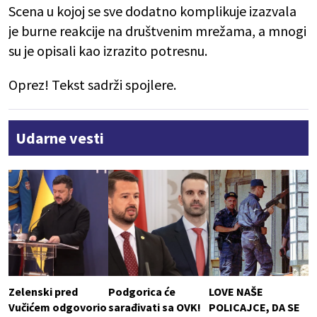
Scena u kojoj se sve dodatno komplikuje izazvala
je burne reakcije na društvenim mrežama, a mnogi
su je opisali kao izrazito potresnu.
Oprez! Tekst sadrži spojlere.
Udarne vesti
Zelenski pred
Podgorica će
LOVE NAŠE
Vučićem odgovorio
sarađivati sa OVK!
POLICAJCE, DA SE