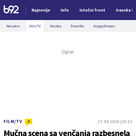
Najnovije
Info
Istočni front
Iranska kr
Nova vest
Aktuelno
Film/TV
Muzika
Pozorište
Knjige/Stripovi
FILM/TV
27.04.2026.
20:22
0
Mučna scena sa venčanja razbesnela