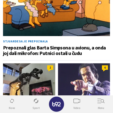
STJUARDESA JE PREPOZNALA
Prepoznali glas Barta Simpsona u avionu, a onda
joj dali mikrofon: Putnici ostali u čudu
2
6
✕
OPŠTA NAVALA
MUZIKA
Novo
Sport
Video
Menu
Ovo je najneobičniji
Ovacije beogradske publike za