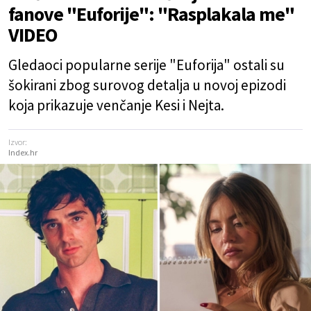
fanove "Euforije": "Rasplakala me"
VIDEO
Gledaoci popularne serije "Euforija" ostali su
šokirani zbog surovog detalja u novoj epizodi
koja prikazuje venčanje Kesi i Nejta.
Izvor:
Index.hr