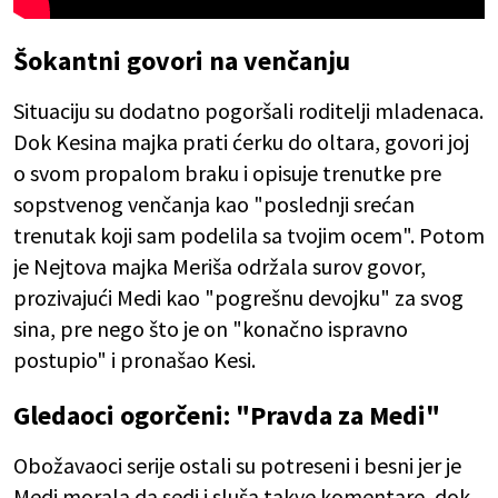
Šokantni govori na venčanju
Situaciju su dodatno pogoršali roditelji mladenaca.
Dok Kesina majka prati ćerku do oltara, govori joj
o svom propalom braku i opisuje trenutke pre
sopstvenog venčanja kao "poslednji srećan
trenutak koji sam podelila sa tvojim ocem". Potom
je Nej­tova majka Meriša održala surov govor,
prozivajući Medi kao "pogrešnu devojku" za svog
sina, pre nego što je on "konačno ispravno
postupio" i pronašao Kesi.
Gledaoci ogorčeni: "Pravda za Medi"
Obožavaoci serije ostali su potreseni i besni jer je
Medi morala da sedi i sluša takve komentare, dok