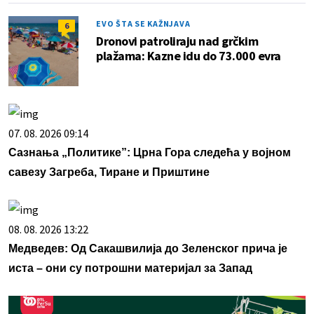
EVO ŠTA SE KAŽNJAVA
6
Dronovi patroliraju nad grčkim
plažama: Kazne idu do 73.000 evra
07. 08. 2026 09:14
Сазнања „Политике”: Црна Гора следећа у војном
савезу Загреба, Тиране и Приштине
08. 08. 2026 13:22
Медведев: Од Сакашвилија до Зеленског прича је
иста – они су потрошни материјал за Запад