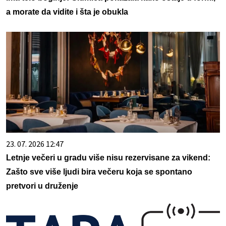
a morate da vidite i šta je obukla
23. 07. 2026 12:47
Letnje večeri u gradu više nisu rezervisane za vikend:
Zašto sve više ljudi bira večeru koja se spontano
pretvori u druženje