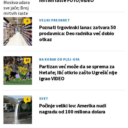
mrtvih raste FOTO/VIDEO
VELIKI PREOKRET
0
Poznati trgovinski lanac zatvara 50
prodavnica: Deo radnika već dobio
otkaz
NA KORAK OD PLEJ-OFA
80
Partizan već može da se sprema za
Hetafe; Ilić otkrio zašto Ugrešić nije
igrao VIDEO
SVET
4
Počinje veliki lov: Amerika nudi
nagradu od 100 miliona dolara