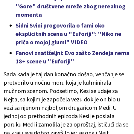
"Gore" društvene mreže zbog nerealnog
momenta
Sidni Svini progovorila o fami oko
eksplicitnih scena u "Euforiji": "Niko ne
priča o mojoj glumi" VIDEO
Fanovi znatiželjni: Evo zašto Zendeja nema
18+ scene u "Euforiji"
Sada kada je taj dan konačno došao, venčanje se
pretvorilo u noćnu moru koja je kulminirala
mučnom scenom. Podsetimo, Kesi se udaje za
Nejta, sa kojim je započela vezu dok je on bio u
vezi sa njenom najboljom drugaricom Medi. U
jednoj od prethodnih epizoda Kesi je poslala
poruku Medi i zamolila je za oproštaj, ističući da se
na kraju sve dobro završilo jer se ona i Nejt