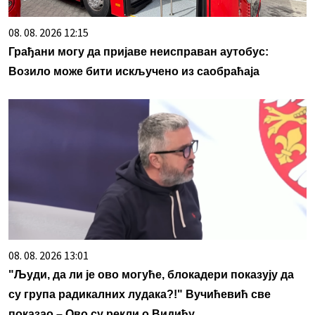
08. 08. 2026 12:15
Грађани могу да пријаве неисправан аутобус:
Возило може бити искључено из саобраћаја
08. 08. 2026 13:01
"Људи, да ли је ово могуће, блокадери показују да
су група радикалних лудака?!" Вучићевић све
показао – Ово су рекли о Видићу