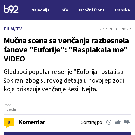
Najnovije
Info
Istočni front
Iranska kr
Nova vest
FILM/TV
27.4.2026.
20:22
Mučna scena sa venčanja razbesnela
fanove "Euforije": "Rasplakala me"
VIDEO
Gledaoci popularne serije "Euforija" ostali su
šokirani zbog surovog detalja u novoj epizodi
koja prikazuje venčanje Kesi i Nejta.
Izvor:
Index.hr
Komentari
0
Sortiraj po: