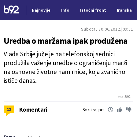
Najnovije
Info
Istočni front
Iranska kr
Nova vest
Subota, 30.06.2012.
09:51
Uredba o maržama ipak produžena
Vlada Srbije juče je na telefonskoj sednici
produžila važenje uredbe o ograničenju marži
na osnovne životne namirnice, koja zvanično
ističe danas.
Izvor:
B92
Komentari
12
Sortiraj po: