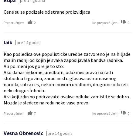
Rupa
pre 14 godina
Cene su se podizale od strane proizvidjaca
2
0
Preporučujem
Ne preporučujem
laik
pre 14 godina
Kao posledica ove populisticke uredbe zatvoreno je na hiljade
malih radnji od kojih je svaka zaposljavala bar dva radnika.
Ali po meni jos gore je to sto:
Ako danas nekome, uredbom, oduzmes pravo na rad i
slobodnu trgovinu, zarad nesto glasova osiromasenog
naroda, sutra ces, nekom novom uredbom, drugome oduzeti
neku drugu slobodu.
A vi koji zdusno podrzavate ovakve odluke zamislite se dobro .
Mozda je sledece na redu neko vase pravo.
7
0
Preporučujem
Ne preporučujem
Vesna Obrenovic
pre 14 godina