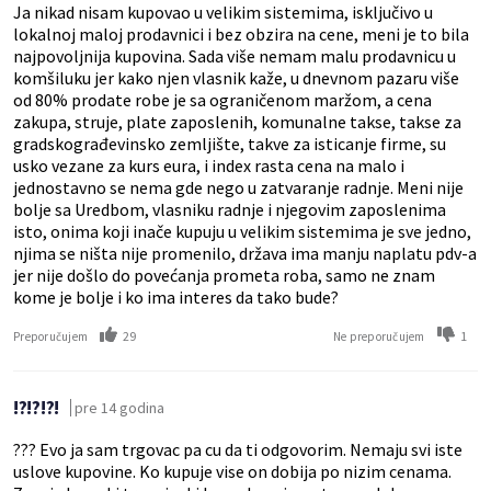
Ja nikad nisam kupovao u velikim sistemima, isključivo u
lokalnoj maloj prodavnici i bez obzira na cene, meni je to bila
najpovoljnija kupovina. Sada više nemam malu prodavnicu u
komšiluku jer kako njen vlasnik kaže, u dnevnom pazaru više
od 80% prodate robe je sa ograničenom maržom, a cena
zakupa, struje, plate zaposlenih, komunalne takse, takse za
gradskograđevinsko zemljište, takve za isticanje firme, su
usko vezane za kurs eura, i index rasta cena na malo i
jednostavno se nema gde nego u zatvaranje radnje. Meni nije
bolje sa Uredbom, vlasniku radnje i njegovim zaposlenima
isto, onima koji inače kupuju u velikim sistemima je sve jedno,
njima se ništa nije promenilo, država ima manju naplatu pdv-a
jer nije došlo do povećanja prometa roba, samo ne znam
kome je bolje i ko ima interes da tako bude?
29
1
Preporučujem
Ne preporučujem
!?!?!?!
pre 14 godina
??? Evo ja sam trgovac pa cu da ti odgovorim. Nemaju svi iste
uslove kupovine. Ko kupuje vise on dobija po nizim cenama.