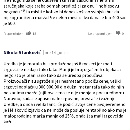
Ne mogu a da se ne oduševim tim fantastičnim merama
stručnjaka koje treba odmah predložiti za onu " noblesovu
nagradu ".Šta mislite koliko bi danas koštao svinjski but da
nije ograničena marža.Pre nekih mesec-dva dana je bio 400 sad
je 500.
18
0
Preporučujem
Ne preporučujem
Nikola Stanković
pre 14 godina
Uredba je je morala biti produžena još 6 meseci jer mali
trgovci se ne daju tako lako. Manji je broj ugašenih objekata
nego što je planirano tako da se uredba produžava.
Proizvođači nisu ugroženi jer nesmetano podižu cene, veliki
trgovci naplaćuju 300.000,00 din dužni metar rafa tako da njih
ne zanima marža (njihova cena se nije menjala pod uredbom).
Naravno, kada se ugase male trgovine, prestaće i važenje
Uredbe, a onda i veliki lanci će podići svoje cene. Svojevremeno
je i Mišković izjavio da ne može da posluje rentabilno ako mu je
maloprodajna marža manja od 25%, onda šta mali trgovci da
kažu.