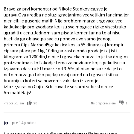
Bravo za prvi komentar od Nikole Stankovica,sve je
upravu.Ova uredba ne sluzi gradjanima vec velikim lancima,jer
njen cilj je gusenje malih.Nije problem marza trgovaca vec
kalkukacija proizvodjaca koji su sve moguce rizike visestruko
ugradili u cenu.Jednom sam pisala komentar na to al nisu
hteli da ga objave,pa sad cu ponovo evo samo jednog
primera.Cips Marbo 45gr kesica kosta 55 dinara,taj krompir
cipsara placa po 1kg 10din,pa zasto onda prodaje taj isti
kilogram za 1200din,to nije trgovacka marza to je i sa drugim
proizvodima isto.Takodje tema za novinare koji spekulisu sa
izjavama da su u EU marze od 3-5%,al niko ne kaze da je to
neto marza,pa tako pujdaju ovaj narod na trgovce i sitnu
boraniju a koferi sa novcem svaki dan iz zemlje
izlaze,strasno.Cujte Srbi cuvajte se sami sebe sto rece
Arcibald Rajs!
20
1
Preporučujem
Ne preporučujem
jo
pre 14 godina