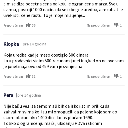
tim se dize pocetna cena na koju je ogranicena marza. Sve u
svemu, postoji 1000 nacina da se izbegne uredba, a rezultat je
uvek isti: cene rastu. To je moje misljenje...
36
1
Preporučujem
Ne preporučujem
Klopka
pre 14 godina
Koja uredba kad je meso dostiglo 500 dinara.
Ja u prodavnici vidim 500,racunam junetina,kad on ne ovo vam
je junetina,a ovo od 499 vam je svinjetina
31
1
Preporučujem
Ne preporučujem
Pera
pre 14 godina
Nije baš u vezi sa temom ali bih da iskoristim priliku da
zahvalim svima koji su mi omogućili da pelene koje sam do
skoro plaćao oko 1400 din. danas plaćam 1690.
Toliko o ograničenju marži, ukidanju PDVa i sličnim