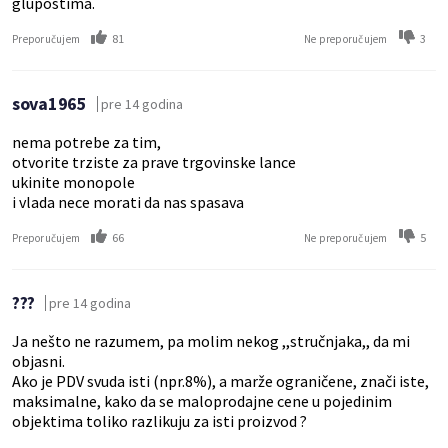
glupostima.
81
3
Preporučujem
Ne preporučujem
sova1965
pre 14 godina
nema potrebe za tim,
otvorite trziste za prave trgovinske lance
ukinite monopole
i vlada nece morati da nas spasava
66
5
Preporučujem
Ne preporučujem
???
pre 14 godina
Ja nešto ne razumem, pa molim nekog ,,stručnjaka,, da mi
objasni.
Ako je PDV svuda isti (npr.8%), a marže ograničene, znači iste,
maksimalne, kako da se maloprodajne cene u pojedinim
objektima toliko razlikuju za isti proizvod ?