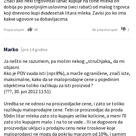
Znaci ako neki trgovinski lanac kupuje na tone mleka on
dobija po povoljnijim uslovima (veci rabat) od malog trgovca
koji dnevono kupi dvadesetak litara mleka. Zavisi jos ko ima
kakve ugovore sa dobavljacima.
48
2
Preporučujem
Ne preporučujem
Marko
pre 14 godina
Ja nešto ne razumem, pa molim nekog ,,stručnjaka,, da mi
objasni.
Ako je PDV svuda isti (npr.8%), a marže ograničene, znači iste,
maksimalne, kako da se maloprodajne cene u pojedinim
objektima toliko razlikuju za isti proizvod ?
(???, 30. jun 2012 11:51)
Uredba se ne odnosi na proizvodjacke cene, i zato se toliko
razlikuju maloprodajne cene. Tebi ce proizvodjac da proda
50din litar mleka zato sto kupujes velike kolicine, a meni 70
zato sto kupujem malo. I na to se vade... Ili se dogovore da
proizvodjac ukljuci u prodajnu cenu neke troskove koje
maloprodavci ne mogu da pokriju marzom od 10%, i samim